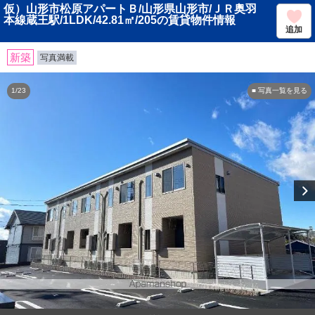
仮）山形市松原アパートＢ/山形県山形市/ＪＲ奥羽
本線蔵王駅/1LDK/42.81㎡/205の賃貸物件情報
追加
新築
写真満載
1/23
■ 写真一覧を見る