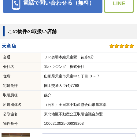
電話で問い合わせる（無料）
LINE
この物件の取扱い店舗
天童店
交通
ＪＲ奥羽本線天童駅 徒歩9分
会社名
旭ハウジング 株式会社
住所
山形県天童市天童中１丁目 ３－７
宅建免許
国土交通大臣(4)7768
取引態様
媒介
所属団体名
（公社）全日本不動産協会山形県本部
公取協名
東北地区不動産公正取引協議会加盟
物件番号
1006213025-06039203