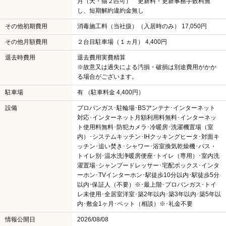
月（犬・猫２匹可） 更新料・更新事務手数料無
し、短期解約違約金無し
その他初期費用
消毒施工料（当社扱）（入居時のみ） 17,050円
その他月額費用
２台目駐車場（１ヵ月） 4,400円
退去時費用
退去費用実費精算
※故意又は過失による汚損・破損は別途費用がかか
る場合がございます。
駐車場
有 （駐車料金 4,400円）
設備
プロパンガス･駐輪場･BSアンテナ･インターネット
対応･インターネット月額利用料無料･インターネッ
ト使用料無料･防犯カメラ･冷暖房･洗濯機置場（室
内）･システムキッチン･IHクッキングヒータ･対面キ
ッチン･追い焚き･シャワー･浴室換気乾燥機･バス・
トイレ別･温水洗浄暖房便座･トイレ（専用）･室内洗
濯置場･シャンプードレッサー･宅配ボックス･インタ
ーホン･TVインターホン･駅徒歩10分以内･駅徒歩5分
以内･保証人（不要）※･最上階･プロパンガス･トイ
レ未使用･全居室洋室･築2年以内･築3年以内･築5年以
内･敷金1ヶ月･ペット（相談）※･礼金不要
情報公開日
2026/08/08