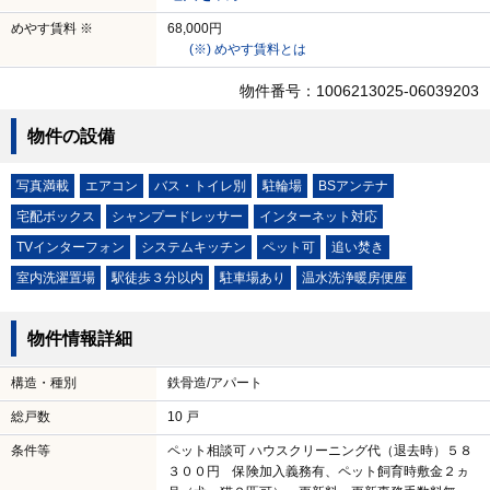
めやす賃料 ※
68,000円
(※) めやす賃料とは
物件番号：1006213025-06039203
物件の設備
写真満載
エアコン
バス・トイレ別
駐輪場
BSアンテナ
宅配ボックス
シャンプードレッサー
インターネット対応
TVインターフォン
システムキッチン
ペット可
追い焚き
室内洗濯置場
駅徒歩３分以内
駐車場あり
温水洗浄暖房便座
物件情報詳細
構造・種別
鉄骨造/アパート
総戸数
10 戸
条件等
ペット相談可 ハウスクリーニング代（退去時）５８
３００円 保険加入義務有、ペット飼育時敷金２ヵ