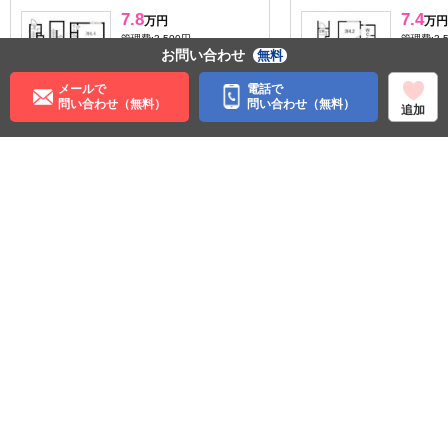
7.8
7.4
万円
万円
管理費:3,500円
管理費:3,
お問い合わせ
無料
－
－
－
敷
礼
敷
57.12㎡
1LDK
46.3㎡
メールで
電話で
山形駅 徒歩40分
山形駅 徒
問い合わせ（無料）
問い合わせ（無料）
追加
山形県山形市小白川町４丁
山形県山
目
目
収納
収納
住む街研究所で街の情報を見る
山形県
山形市
ＪＲ奥羽本線
蔵王駅
©APAMAN Co.,Ltd.