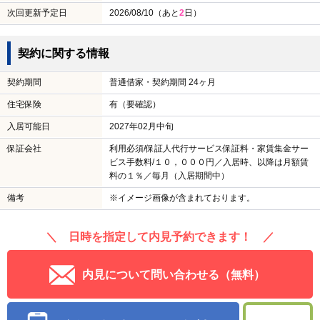
次回更新予定日
2026/08/10（あと
2
日）
契約に関する情報
契約期間
普通借家・契約期間 24ヶ月
住宅保険
有（要確認）
入居可能日
2027年02月中旬
保証会社
利用必須/保証人代行サービス保証料・家賃集金サー
ビス手数料/１０，０００円／入居時、以降は月額賃
料の１％／毎月（入居期間中）
備考
※イメージ画像が含まれております。
＼ 日時を指定して内見予約できます！ ／
内見について問い合わせる（無料）