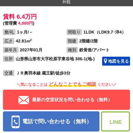
外観
賃料 6.4万円
(管理費
4,000円
)
敷/礼
1ヶ月/－
間取り
1LDK（LDK9.7･洋4）
2
広さ
42.81m
階建
2階建/2階
築年月
2027年01月
種別
鉄骨造/アパート
住所
山形県山形市大字松原字東谷地 386-1(地-)
地図を見る
交通
ＪＲ奥羽本線 蔵王駅/徒歩3分
どんなことでもご相談
＼気になることは
ください／
最新の空室状況を問い合わせる（無料）
電話で問い合わせる（無料）
LINE