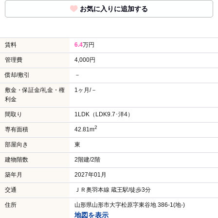
お気に入りに追加する
賃料
6.4
万円
管理費
4,000円
償却/敷引
－
敷金・保証金/礼金・権
1ヶ月/－
利金
間取り
1LDK（LDK9.7･洋4）
2
専有面積
42.81m
部屋向き
東
建物階数
2階建/2階
築年月
2027年01月
交通
ＪＲ奥羽本線 蔵王駅/徒歩3分
住所
山形県山形市大字松原字東谷地 386-1(地-)
地図を表示