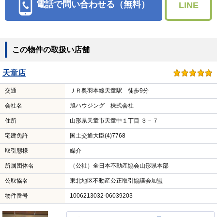
電話で問い合わせる（無料）
LINE
この物件の取扱い店舗
天童店
交通
ＪＲ奥羽本線天童駅 徒歩9分
会社名
旭ハウジング 株式会社
住所
山形県天童市天童中１丁目 ３－７
宅建免許
国土交通大臣(4)7768
取引態様
媒介
所属団体名
（公社）全日本不動産協会山形県本部
公取協名
東北地区不動産公正取引協議会加盟
物件番号
1006213032-06039203