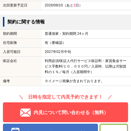
次回更新予定日
2026/08/10（あと
2
日）
契約に関する情報
契約期間
普通借家・契約期間 24ヶ月
住宅保険
有（要確認）
入居可能日
2027年02月中旬
保証会社
利用必須/保証人代行サービス保証料・家賃集金サー
ビス手数料/１０，０００円／入居時、以降は月額賃
料の１％／毎月（入居期間中）
備考
※イメージ画像が含まれております。
＼ 日時を指定して内見予約できます！ ／
内見について問い合わせる（無料）