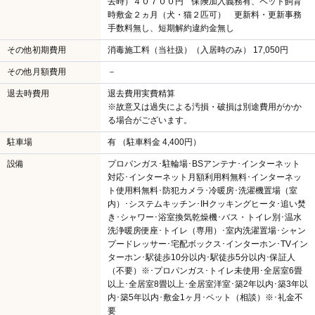
去時）４０７００円 保険加入義務有、ペット飼育
時敷金２ヵ月（犬・猫２匹可） 更新料・更新事務
手数料無し、短期解約違約金無し
その他初期費用
消毒施工料（当社扱）（入居時のみ） 17,050円
その他月額費用
－
退去時費用
退去費用実費精算
※故意又は過失による汚損・破損は別途費用がかか
る場合がございます。
駐車場
有 （駐車料金 4,400円）
設備
プロパンガス･駐輪場･BSアンテナ･インターネット
対応･インターネット月額利用料無料･インターネッ
ト使用料無料･防犯カメラ･冷暖房･洗濯機置場（室
内）･システムキッチン･IHクッキングヒータ･追い焚
き･シャワー･浴室換気乾燥機･バス・トイレ別･温水
洗浄暖房便座･トイレ（専用）･室内洗濯置場･シャン
プードレッサー･宅配ボックス･インターホン･TVイン
ターホン･駅徒歩10分以内･駅徒歩5分以内･保証人
（不要）※･プロパンガス･トイレ未使用･全居室6畳
以上･全居室8畳以上･全居室洋室･築2年以内･築3年以
内･築5年以内･敷金1ヶ月･ペット（相談）※･礼金不
要