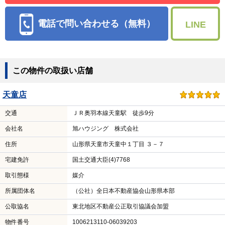
電話で問い合わせる（無料）
LINE
この物件の取扱い店舗
天童店
交通
ＪＲ奥羽本線天童駅 徒歩9分
会社名
旭ハウジング 株式会社
住所
山形県天童市天童中１丁目 ３－７
宅建免許
国土交通大臣(4)7768
取引態様
媒介
所属団体名
（公社）全日本不動産協会山形県本部
公取協名
東北地区不動産公正取引協議会加盟
物件番号
1006213110-06039203