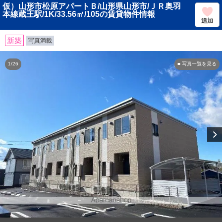
仮）山形市松原アパートＢ/山形県山形市/ＪＲ奥羽
本線蔵王駅/1K/33.56㎡/105の賃貸物件情報
追加
新築
写真満載
1/26
■ 写真一覧を見る