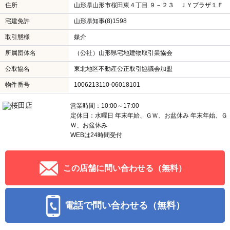
住所
山形県山形市桜田東４丁目 ９－２３ ＪＹプラザ１Ｆ
宅建免許
山形県知事(8)1598
取引態様
媒介
所属団体名
（公社）山形県宅地建物取引業協会
公取協名
東北地区不動産公正取引協議会加盟
物件番号
1006213110-06018101
営業時間：10:00～17:00
定休日：水曜日 年末年始、ＧＷ、お盆休み 年末年始、Ｇ
Ｗ、お盆休み
WEBは24時間受付
この店舗に問い合わせる（無料）
電話で問い合わせる（無料）