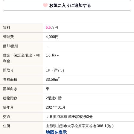
お気に入りに追加する
賃料
5.5
万円
管理費
4,000円
償却/敷引
－
敷金・保証金/礼金・権
1ヶ月/－
利金
間取り
1K（洋9.5）
2
専有面積
33.56m
部屋向き
東
建物階数
2階建/1階
築年月
2027年01月
交通
ＪＲ奥羽本線 蔵王駅/徒歩3分
住所
山形県山形市大字松原字東谷地 386-1(地-)
地図を表示