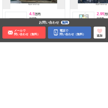
4.5
2.95
万円
万
管理費:－
管理費:－
お問い合わせ
無料
90,000円
－
－
敷
礼
敷
26.4㎡
1K
24.37㎡
メールで
電話で
山形駅 バス9分 六中前 徒歩
山形駅 バ
問い合わせ（無料）
問い合わせ（無料）
追加
4分
歩8分
山形県山形市あずま町
山形県山
収納
料理が楽
収納
パノ
住む街研究所で街の情報を見る
山形県
山形市
ＪＲ奥羽本線
蔵王駅
©APAMAN Co.,Ltd.