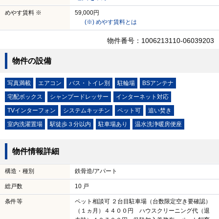
めやす賃料 ※
59,000円
(※) めやす賃料とは
物件番号：1006213110-06039203
物件の設備
写真満載
エアコン
バス・トイレ別
駐輪場
BSアンテナ
宅配ボックス
シャンプードレッサー
インターネット対応
TVインターフォン
システムキッチン
ペット可
追い焚き
室内洗濯置場
駅徒歩３分以内
駐車場あり
温水洗浄暖房便座
物件情報詳細
構造・種別
鉄骨造/アパート
総戸数
10 戸
条件等
ペット相談可 ２台目駐車場（台数限定空き要確認）
（１ヵ月）４４００円 ハウスクリーニング代（退