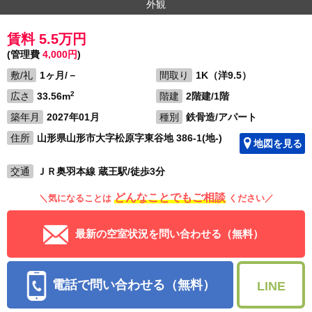
外観
賃料 5.5万円
(管理費
4,000円
)
敷/礼
1ヶ月/－
間取り
1K（洋9.5）
2
広さ
33.56m
階建
2階建/1階
築年月
2027年01月
種別
鉄骨造/アパート
住所
山形県山形市大字松原字東谷地 386-1(地-)
地図を見る
交通
ＪＲ奥羽本線 蔵王駅/徒歩3分
どんなことでもご相談
＼気になることは
ください／
最新の空室状況を問い合わせる（無料）
電話で問い合わせる（無料）
LINE