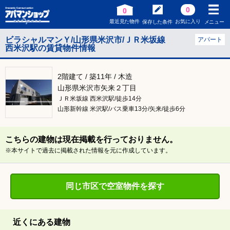
0
0
最近見た物件
お気に入り
保存した条件
メニュー
ビラシャルマンＹ/山形県米沢市/ＪＲ米坂線
アパート
西米沢駅の賃貸物件情報
2階建て / 築11年 / 木造
山形県米沢市矢来２丁目
ＪＲ米坂線 西米沢駅/徒歩14分
山形新幹線 米沢駅/バス乗車13分/矢来/徒歩6分
こちらの建物は現在掲載を行っておりません。
※本サイトで過去に掲載された情報を元に作成しています。
同じ市区で空室物件を探す
近くにある建物