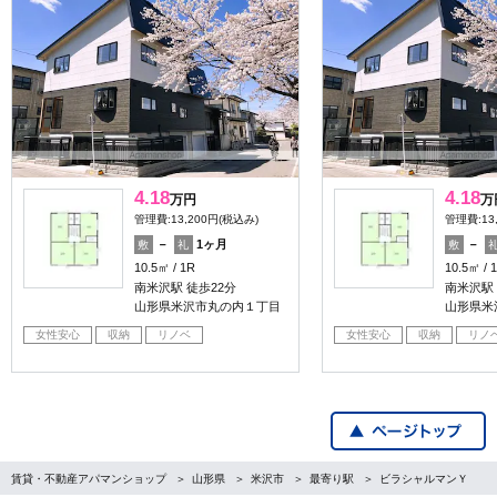
4.18
4.18
万円
万
管理費:13,200円(税込み)
管理費:13
－
1ヶ月
－
敷
礼
敷
10.5㎡
1R
10.5㎡
南米沢駅 徒歩22分
南米沢駅 
山形県米沢市丸の内１丁目
山形県米
女性安心
収納
リノベ
女性安心
収納
リノ
賃貸・不動産アパマンショップ
山形県
米沢市
最寄り駅
ビラシャルマンＹ