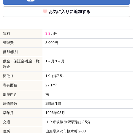
お気に入りに追加する
賃料
3.8
万円
管理費
3,000円
償却/敷引
－
敷金・保証金/礼金・権
1ヶ月/1ヶ月
利金
間取り
1K（洋7.5）
2
専有面積
27.1m
部屋向き
南
建物階数
2階建/1階
築年月
1996年03月
交通
ＪＲ米坂線 米沢駅/徒歩15分
住所
山形県米沢市桜木町 2-80