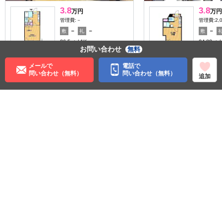
3.8
3.8
万円
万円
管理費:－
管理費:2,
－
－
－
敷
礼
敷
26.5㎡
1K
24.83㎡
お問い合わせ
無料
バス 西武幼稚園前 徒歩7
南米沢駅 
分
山形県米
山形県米沢市城西１丁目
メールで
電話で
問い合わせ（無料）
問い合わせ（無料）
追加
住む街研究所で街の情報を見る
山形県
米沢市
ＪＲ米坂線
米沢駅
©APAMAN Co.,Ltd.