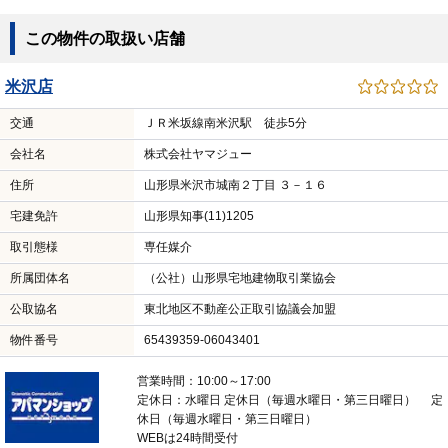
この物件の取扱い店舗
米沢店
交通
ＪＲ米坂線南米沢駅 徒歩5分
会社名
株式会社ヤマジュー
住所
山形県米沢市城南２丁目 ３－１６
宅建免許
山形県知事(11)1205
取引態様
専任媒介
所属団体名
（公社）山形県宅地建物取引業協会
公取協名
東北地区不動産公正取引協議会加盟
物件番号
65439359-06043401
営業時間：10:00～17:00
定休日：水曜日 定休日（毎週水曜日・第三日曜日） 定
休日（毎週水曜日・第三日曜日）
WEBは24時間受付