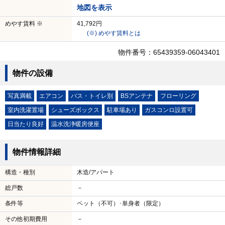
地図を表示
めやす賃料 ※
41,792円
(※) めやす賃料とは
物件番号：65439359-06043401
物件の設備
写真満載
エアコン
バス・トイレ別
BSアンテナ
フローリング
室内洗濯置場
シューズボックス
駐車場あり
ガスコンロ設置可
日当たり良好
温水洗浄暖房便座
物件情報詳細
構造・種別
木造/アパート
総戸数
－
条件等
ペット（不可）･単身者（限定）
その他初期費用
－