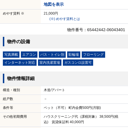
地図を表示
めやす賃料 ※
21,000円
(※) めやす賃料とは
物件番号：65442442-06043401
物件の設備
写真満載
エアコン
バス・トイレ別
駐輪場
フローリング
インターネット対応
室内洗濯置場
ガスコンロ設置可
物件情報詳細
構造・種別
木造/アパート
総戸数
－
条件等
ペット（不可） 町内会費500円(月額)
その他初期費用
ハウスクリーニング代（課税対象） 38,500円(税
込) 賃貸保証料 40,000円