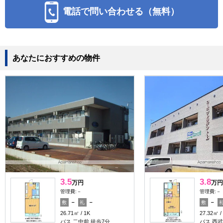
電話で問い合わせる（無料）
あなたにおすすめの物件
3.5
3.8
万円
万円
管理費:－
管理費:－
－
－
－
敷
礼
敷
26.71㎡
1K
27.32㎡
バス 二中前 徒歩7分
バス 西武