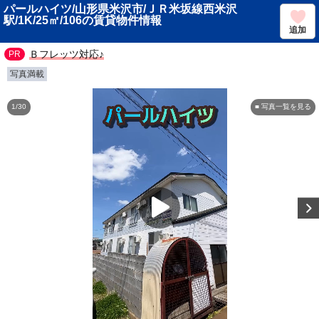
パールハイツ/山形県米沢市/ＪＲ米坂線西米沢
駅/1K/25㎡/106の賃貸物件情報
追加
Ｂフレッツ対応♪
写真満載
1/30
■ 写真一覧を見る