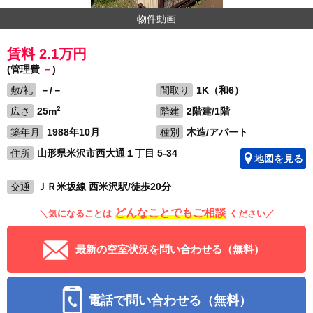
物件動画
賃料 2.1万円
(管理費
－
)
敷/礼
－/－
間取り
1K（和6）
2
広さ
25m
階建
2階建/1階
築年月
1988年10月
種別
木造/アパート
住所
山形県米沢市西大通１丁目 5-34
地図を見る
交通
ＪＲ米坂線 西米沢駅/徒歩20分
どんなことでもご相談
＼気になることは
ください／
最新の空室状況を問い合わせる（無料）
電話で問い合わせる（無料）