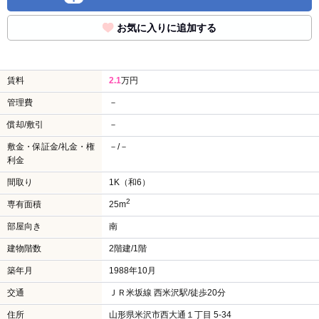
お気に入りに追加する
賃料
2.1
万円
管理費
－
償却/敷引
－
敷金・保証金/礼金・権
－/－
利金
間取り
1K（和6）
2
専有面積
25m
部屋向き
南
建物階数
2階建/1階
築年月
1988年10月
交通
ＪＲ米坂線 西米沢駅/徒歩20分
住所
山形県米沢市西大通１丁目 5-34