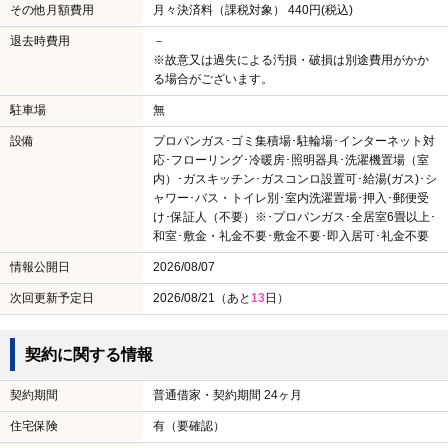
その他月額費用
月々決済料（課税対象） 440円(税込)
退去時費用
－
※故意又は過失による汚損・破損は別途費用がかか
る場合がございます。
駐車場
無
設備
プロパンガス･ゴミ集積場･駐輪場･インターネット対
応･フローリング･冷暖房･照明器具･洗濯機置場（室
内）･ガスキッチン･ガスコンロ設置可･給湯(ガス)･シ
ャワー･バス・トイレ別･室内洗濯置場･押入･郵便受
け･保証人（不要）※･プロパンガス･全居室6畳以上･
和室･敷金・礼金不要･敷金不要･即入居可･礼金不要
情報公開日
2026/08/07
次回更新予定日
2026/08/21（あと
13
日）
契約に関する情報
契約期間
普通借家・契約期間 24ヶ月
住宅保険
有（要確認）