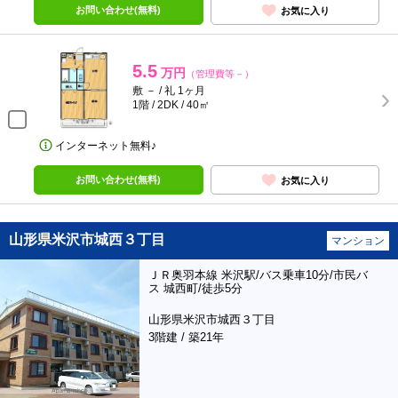
お問い合わせ(無料)
お気に入り
5.5
万円
（管理費等－）
敷 － / 礼 1ヶ月
1階 / 2DK / 40㎡
インターネット無料♪
お問い合わせ(無料)
お気に入り
山形県米沢市城西３丁目
マンション
ＪＲ奥羽本線 米沢駅/バス乗車10分/市民バ
ス 城西町/徒歩5分
山形県米沢市城西３丁目
3階建 / 築21年