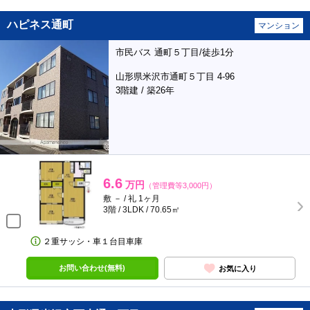
ハピネス通町
マンション
市民バス 通町５丁目/徒歩1分
山形県米沢市通町５丁目 4-96
3階建 / 築26年
6.6
万円
（管理費等3,000円）
敷 － / 礼 1ヶ月
3階 / 3LDK / 70.65㎡
２重サッシ・車１台目車庫
お問い合わせ(無料)
お気に入り