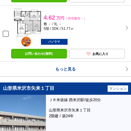
4.62
万円
（管理費等－）
敷 － / 礼 －
5階 / 3DK / 51.77㎡
ポンタ
部屋
パノラマ
お問い合わせ(無料)
お気に入り
もっと見る
山形県米沢市矢来１丁目
マンション
ＪＲ米坂線 西米沢駅/徒歩20分
山形県米沢市矢来１丁目
2階建 / 築24年