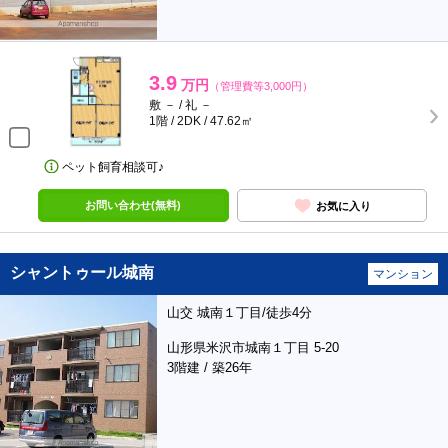
3.9
万円
（管理費等3,000円）
敷 － / 礼 －
1階 / 2DK / 47.62㎡
ペット飼育相談可♪
お問い合わせ(無料)
お気に入り
シャントゥール城南
マンション
山交 城南１丁目/徒歩4分
山形県米沢市城南１丁目 5-20
3階建 / 築26年