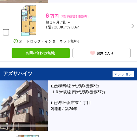
6
万円
（管理費等3,500円）
敷 1ヶ月 / 礼 －
1階 / 2LDK / 59.88㎡
オートロック・インターネット無料♪
お問い合わせ(無料)
お気に入り
アズサハイツ
マンション
山形新幹線 米沢駅/徒歩8分
ＪＲ米坂線 南米沢駅/徒歩37分
山形県米沢市東１丁目
3階建 / 築24年