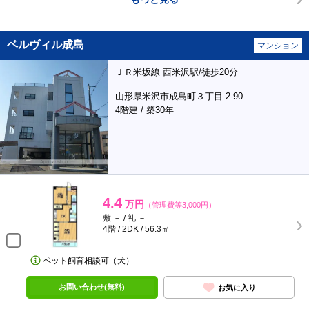
ベルヴィル成島
マンション
ＪＲ米坂線 西米沢駅/徒歩20分
山形県米沢市成島町３丁目 2-90
4階建 / 築30年
4.4
万円
（管理費等3,000円）
敷 － / 礼 －
4階 / 2DK / 56.3㎡
ペット飼育相談可（犬）
お問い合わせ(無料)
お気に入り