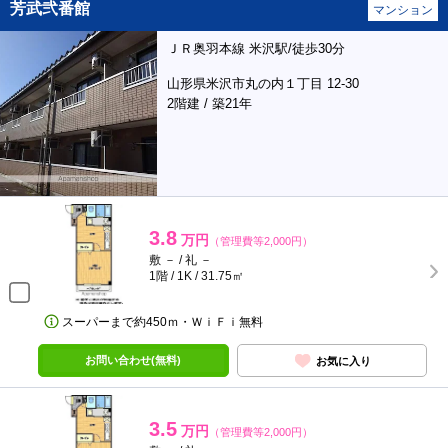
芳武弐番館
マンション
ＪＲ奥羽本線 米沢駅/徒歩30分
山形県米沢市丸の内１丁目 12-30
2階建 / 築21年
3.8
万円
（管理費等2,000円）
敷 － / 礼 －
1階 / 1K / 31.75㎡
スーパーまで約450ｍ・ＷｉＦｉ無料
お問い合わせ(無料)
お気に入り
3.5
万円
（管理費等2,000円）