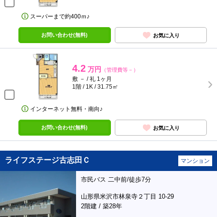
スーパーまで約400ｍ♪
お問い合わせ(無料)
お気に入り
4.2
万円
（管理費等－）
敷 － / 礼 1ヶ月
1階 / 1K / 31.75㎡
インターネット無料・南向♪
お問い合わせ(無料)
お気に入り
ライフステージ古志田Ｃ
マンション
市民バス 二中前/徒歩7分
山形県米沢市林泉寺２丁目 10-29
2階建 / 築28年