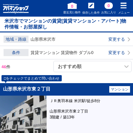
0
0
最近見た物件
お気に入り
保存した条件
メニュー
米沢市でマンションの賃貸[賃貸マンション・アパート]物
件情報・お部屋探し
地域・路線
山形県米沢市
変更する
条件
賃貸マンション 賃貸物件 ダブル0
変更する
46
件
□をチェックでまとめて問い合わせ
山形県米沢市東２丁目
マンション
ＪＲ奥羽本線 米沢駅/徒歩8分
山形県米沢市東２丁目
3階建 / 築13年