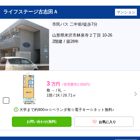
ライフステージ古志田Ａ
マンション
市民バス 二中前/徒歩7分
山形県米沢市林泉寺２丁目 10-26
2階建 / 築28年
3
万円
（管理費等2,000円）
敷 － / 礼 －
1階 / 1K / 26.71㎡
大学まで約900ｍ☆ベランダ有☆電子キー☆ネット無料♪
お問い合わせ(無料)
お気に入り