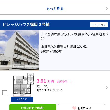
もっと見る
ビレッジハウス窪田２号棟
マンション
ＪＲ奥羽本線 米沢駅/バス乗車25分/笹原/徒歩5
分
山形県米沢市窪田町窪田 100-41
5階建 / 築50年
3.91
万円
（管理費等－）
敷 － / 礼 －
1階 / 2DK / 39.83㎡
パノラマ
お問い合わせ(無料)
お気に入り