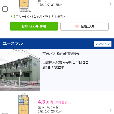
敷 － / 礼 －
1階 / 1K / 31.75㎡
フリーレント1ヶ月・ＷｉＦｉ無料♪
お問い合わせ(無料)
お気に入り
ユースフル
マンション
市民バス 松が岬/徒歩6分
山形県米沢市松が岬１丁目 2-2
2階建 / 築22年
4.3
万円
（管理費等－）
敷 － / 礼 1ヶ月
1階 / 1K / 26.71㎡