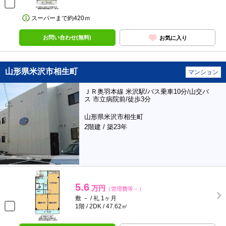
スーパーまで約420ｍ
お問い合わせ(無料)
お気に入り
山形県米沢市相生町
マンション
ＪＲ奥羽本線 米沢駅/バス乗車10分/山交バ
ス 市立病院前/徒歩3分
山形県米沢市相生町
2階建 / 築23年
5.6
万円
（管理費等－）
敷 － / 礼 1ヶ月
1階 / 2DK / 47.62㎡