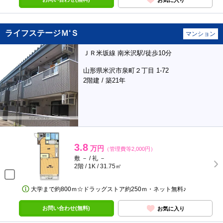
ライフステージＭ‘Ｓ
マンション
ＪＲ米坂線 南米沢駅/徒歩10分
山形県米沢市泉町２丁目 1-72
2階建 / 築21年
3.8
万円
（管理費等2,000円）
敷 － / 礼 －
2階 / 1K / 31.75㎡
大学まで約800ｍ☆ドラッグストア約250ｍ・ネット無料♪
お問い合わせ(無料)
お気に入り