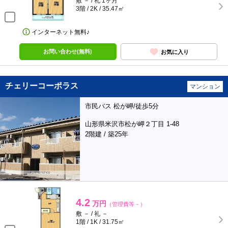
敷 － / 礼 1ヶ月
3階 / 2K / 35.47㎡
インターネット無料♪
お問い合わせ(無料)
お気に入り
チェリーコーポラス
マンション
市民バス 松が岬/徒歩5分
山形県米沢市松が岬２丁目 1-48
2階建 / 築25年
4.2
万円
（管理費等－）
敷 － / 礼 －
1階 / 1K / 31.75㎡