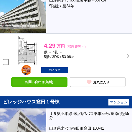
山形県米沢市万世町牛森 4557-14
5階建 / 築34年
4.29
万円
（管理費等－）
敷 － / 礼 －
5階 / 3DK / 53.08㎡
ポンタ
部屋
パノラマ
お問い合わせ(無料)
お気に入り
ビレッジハウス窪田１号棟
マンション
ＪＲ奥羽本線 米沢駅/バス乗車25分/笹原/徒歩5
分
山形県米沢市窪田町窪田 100-41