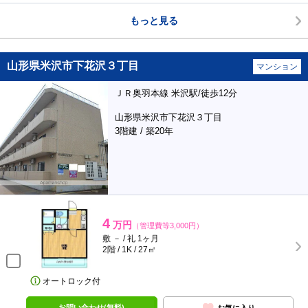
もっと見る
山形県米沢市下花沢３丁目
マンション
ＪＲ奥羽本線 米沢駅/徒歩12分
山形県米沢市下花沢３丁目
3階建 / 築20年
4
万円
（管理費等3,000円）
敷 － / 礼 1ヶ月
2階 / 1K / 27㎡
オートロック付
お問い合わせ(無料)
お気に入り