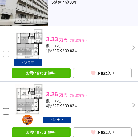
5階建 / 築50年
3.33
万円
（管理費等－）
敷 － / 礼 －
1階 / 2DK / 39.83㎡
パノラマ
お問い合わせ(無料)
お気に入り
3.26
万円
（管理費等－）
敷 － / 礼 －
4階 / 2DK / 39.83㎡
ポンタ
部屋
パノラマ
お問い合わせ(無料)
お気に入り