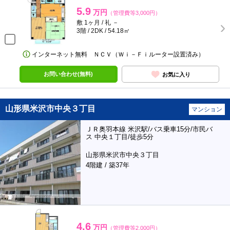
5.9
万円
（管理費等3,000円）
敷 1ヶ月 / 礼 －
3階 / 2DK / 54.18㎡
インターネット無料 ＮＣＶ（Ｗｉ－Ｆｉルーター設置済み）
お問い合わせ(無料)
お気に入り
山形県米沢市中央３丁目
マンション
ＪＲ奥羽本線 米沢駅/バス乗車15分/市民バ
ス 中央１丁目/徒歩5分
山形県米沢市中央３丁目
4階建 / 築37年
4.6
万円
（管理費等2,000円）