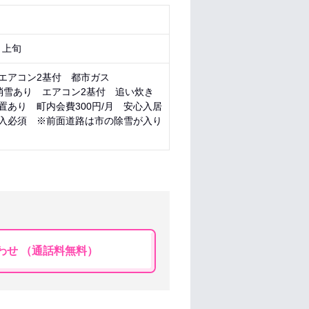
月上旬
約 エアコン2基付 都市ガス
消雪あり エアコン2基付 追い炊き
置あり 町内会費300円/月 安心入居
入必須 ※前面道路は市の除雪が入り
わせ （通話料無料）