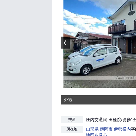
外観
庄内交通㈱ 田種院/徒歩1
交通
山形県
鶴岡市
伊勢横内
字
所在地
地図を見る