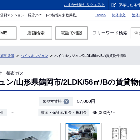
おまかせ物件リクエスト
保存した条
。賃貸マンション・賃貸アパートの情報を多数掲載。
English
簡体中文
繁体
OME
店舗検索
電話で相談
フリーワード検索
岡市 賃貸
ハイツホウジュン
ハイツホウジュン/2LDK/56㎡/Bの賃貸物件情報
基付 都市ガス
ン/山形県鶴岡市/2LDK/56㎡/Bの賃貸
57,000円
めやす賃料
－
65,000円/－
敷引
敷金・保証金/礼金・権利金