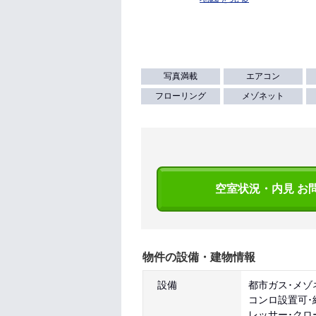
写真満載
エアコン
フローリング
メゾネット
空室状況・内見 お
物件の設備・建物情報
設備
都市ガス･メゾ
コンロ設置可･
レッサー･クロ