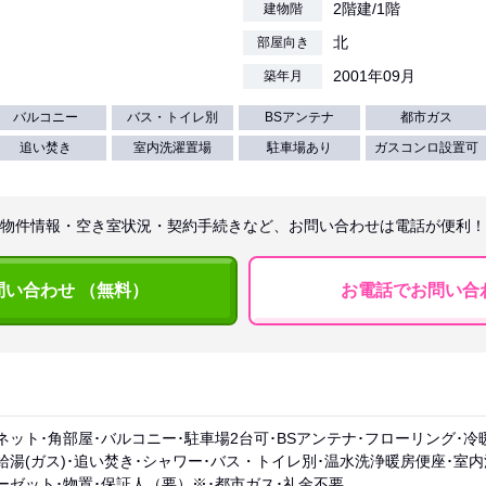
2階建/1階
建物階
北
部屋向き
2001年09月
築年月
バルコニー
バス・トイレ別
BSアンテナ
都市ガス
追い焚き
室内洗濯置場
駐車場あり
ガスコンロ設置可
物件情報・空き室状況・契約手続きなど、お問い合わせは電話が便利！
問い合わせ （無料）
お電話でお問い合
ネット･角部屋･バルコニー･駐車場2台可･BSアンテナ･フローリング･冷
給湯(ガス)･追い焚き･シャワー･バス・トイレ別･温水洗浄暖房便座･室
ーゼット･物置･保証人（要）※･都市ガス･礼金不要