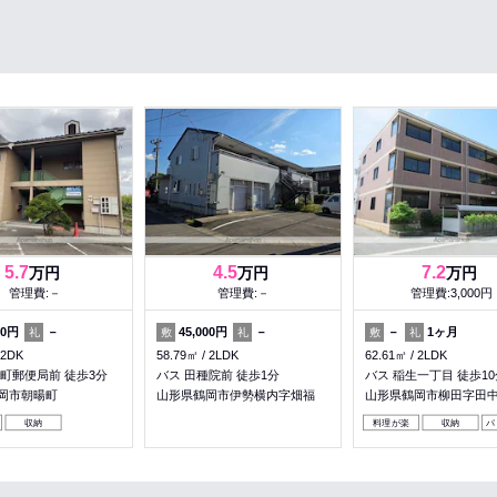
5.7
4.5
7.2
万円
万円
万円
管理費:－
管理費:－
管理費:3,000円
00円
－
45,000円
－
－
1ヶ月
礼
敷
礼
敷
礼
2DK
58.79㎡
2LDK
62.61㎡
2LDK
暘町郵便局前 徒歩3分
バス 田種院前 徒歩1分
バス 稲生一丁目 徒歩10
岡市朝暘町
山形県鶴岡市伊勢横内字畑福
山形県鶴岡市柳田字田
収納
料理が楽
収納
パ