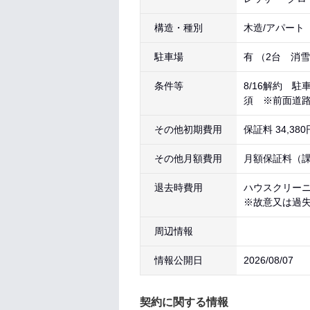
構造・種別
木造/アパート
駐車場
有 （2台 消
条件等
8/16解約 
須 ※前面道路
その他初期費用
保証料 34,3
その他月額費用
月額保証料（課税
退去時費用
ハウスクリーニン
※故意又は過
周辺情報
情報公開日
2026/08/07
契約に関する情報