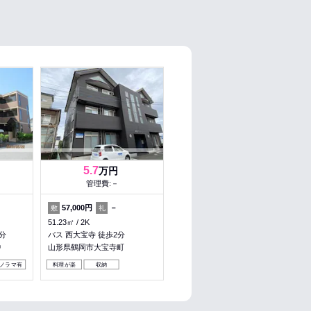
5.7
万円
管理費:－
57,000円
－
敷
礼
51.23㎡
2K
分
バス 西大宝寺 徒歩2分
中
山形県鶴岡市大宝寺町
ノラマ有
料理が楽
収納