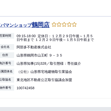
鶴岡店
アパマンショップ
営業時間
09:15-18:00 定休日：１２月２９日午後～１月５
日午前まで １２月２９日午後～１月５日午前まで
会社名
阿部多不動産株式会社
住所
山形県鶴岡市山王町 ９－３５
免許番号
山形県知事(15)328／取引態様：専任媒介
所属団体名
（公社）山形県宅地建物取引業協会
公取協名
東北地区不動産公正取引協議会加盟
物件番号
100742458