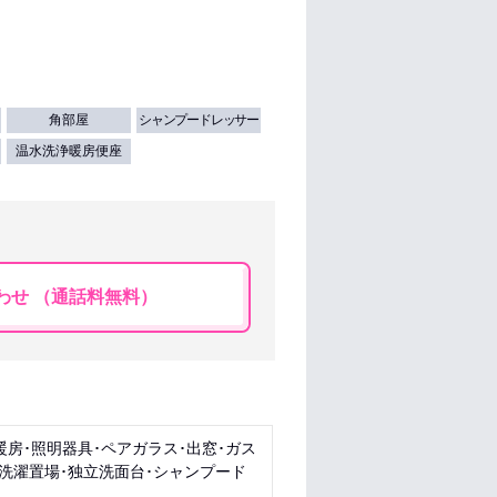
角部屋
シャンプードレッサー
温水洗浄暖房便座
わせ （通話料無料）
暖房･照明器具･ペアガラス･出窓･ガス
内洗濯置場･独立洗面台･シャンプード