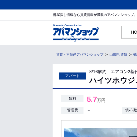
部屋探し情報なら賃貸情報が満載のアパマンショップ
H
賃貸・不動産アパマンショップ
山形県 賃貸
鶴
8/16解約 エアコン2
アパート
ハイツホウジュ
5.7
賃料
万円
－
管理費
償却/