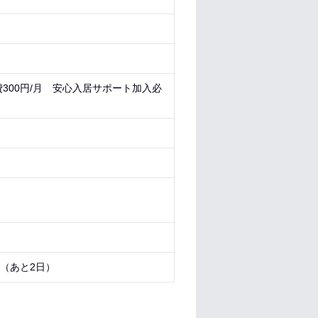
300円/月 安心入居サポート加入必
9 （あと
2日
）