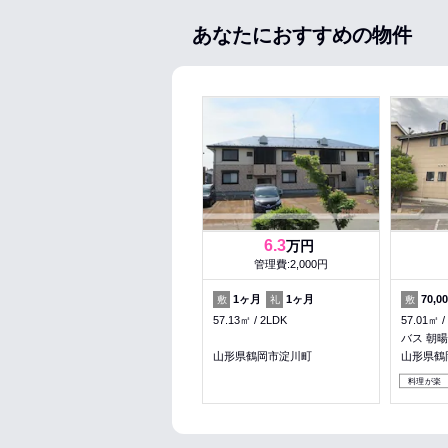
あなたにおすすめの物件
6.3
万円
管理費:2,000円
1ヶ月
1ヶ月
70,0
敷
礼
敷
57.13㎡
2LDK
57.01㎡
バス 朝
山形県鶴岡市淀川町
山形県鶴
料理が楽