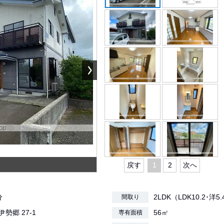
戻す
1
2
次へ
分
2LDK（LDK10.2･洋5.
間取り
伊勢郷 27-1
56㎡
専有面積