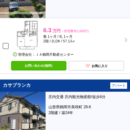
6.3
万円
（管理費等2,000円）
敷 1ヶ月 / 礼 1ヶ月
2階 / 2LDK / 57.13㎡
管理会社：ＪＡ鶴岡不動産センター
お問い合わせ(無料)
お気に入り
カサブランカ
アパート
庄内交通 庄内観光物産館/徒歩6分
山形県鶴岡市美咲町 28-8
2階建 / 築24年