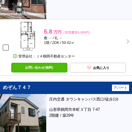
5.8
万円
（管理費等5,000円）
敷 － / 礼 －
1階 / 2DK / 50.42㎡
管理会社：ＪＡ鶴岡不動産センター
お問い合わせ(無料)
お気に入り
めぞん７４７
アパート
庄内交通 タウンキャンパス西口/徒歩1分
山形県鶴岡市本町３丁目 7-47
2階建 / 築29年