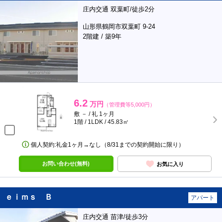
庄内交通 双葉町/徒歩2分
山形県鶴岡市双葉町 9-24
2階建 / 築9年
6.2
万円
（管理費等5,000円）
敷 － / 礼 1ヶ月
1階 / 1LDK / 45.83㎡
個人契約:礼金1ヶ月→なし（8/31までの契約開始に限り）
お問い合わせ(無料)
お気に入り
ｅｉｍｓ Ｂ
アパート
庄内交通 苗津/徒歩3分