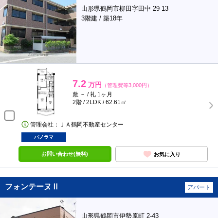
山形県鶴岡市柳田字田中 29-13
3階建 / 築18年
7.2
万円
（管理費等3,000円）
敷 － / 礼 1ヶ月
2階 / 2LDK / 62.61㎡
管理会社：ＪＡ鶴岡不動産センター
パノラマ
お問い合わせ(無料)
お気に入り
フォンテーヌⅡ
アパート
山形県鶴岡市伊勢原町 2-43