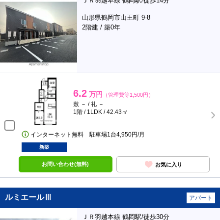
ＪＲ羽越本線 鶴岡駅/徒歩14分
山形県鶴岡市山王町 9-8
2階建 / 築0年
6.2
万円
（管理費等1,500円）
敷 － / 礼 －
1階 / 1LDK / 42.43㎡
インターネット無料 駐車場1台4,950円/月
新築
お問い合わせ(無料)
お気に入り
ルミエールⅢ
アパート
ＪＲ羽越本線 鶴岡駅/徒歩30分