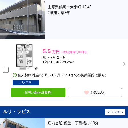
山形県鶴岡市大東町 12-43
2階建 / 築8年
5.5
万円
（管理費等5,000円）
敷 － / 礼 2ヶ月
1階 / 1LDK / 29.25㎡
個人契約:礼金2ヶ月→1ヶ月（8/31までの契約開始に限り）
パノラマ
お問い合わせ(無料)
お気に入り
ルリ・ラピス
マンション
庄内交通 稲生一丁目/徒歩10分