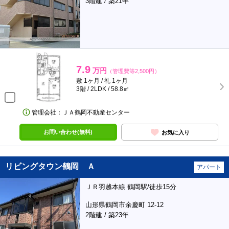
3階建 / 築21年
7.9
万円
（管理費等2,500円）
敷 1ヶ月 / 礼 1ヶ月
3階 / 2LDK / 58.8㎡
管理会社：ＪＡ鶴岡不動産センター
お問い合わせ(無料)
お気に入り
リビングタウン鶴岡 Ａ
アパート
ＪＲ羽越本線 鶴岡駅/徒歩15分
山形県鶴岡市余慶町 12-12
2階建 / 築23年