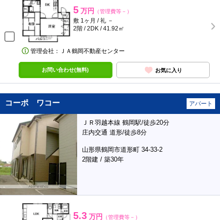
5
万円
（管理費等－）
敷 1ヶ月 / 礼 －
2階 / 2DK / 41.92㎡
管理会社：ＪＡ鶴岡不動産センター
お問い合わせ(無料)
お気に入り
コーポ ワコー
アパート
ＪＲ羽越本線 鶴岡駅/徒歩20分
庄内交通 道形/徒歩8分
山形県鶴岡市道形町 34-33-2
2階建 / 築30年
5.3
万円
（管理費等－）