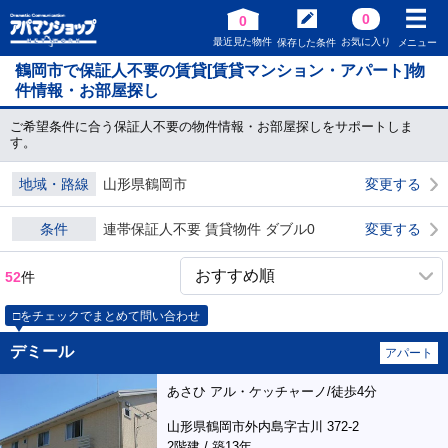
0
0
最近見た物件
お気に入り
保存した条件
メニュー
鶴岡市で保証人不要の賃貸[賃貸マンション・アパート]物
件情報・お部屋探し
ご希望条件に合う保証人不要の物件情報・お部屋探しをサポートしま
す。
地域・路線
山形県鶴岡市
変更する
条件
連帯保証人不要 賃貸物件 ダブル0
変更する
52
件
□をチェックでまとめて問い合わせ
デミール
アパート
あさひ アル・ケッチャーノ/徒歩4分
山形県鶴岡市外内島字古川 372-2
2階建 / 築13年