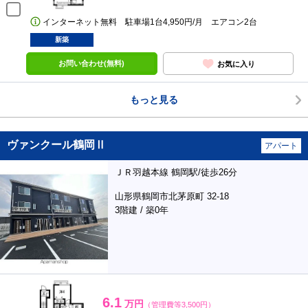
インターネット無料 駐車場1台4,950円/月 エアコン2台
新築
お問い合わせ(無料)
お気に入り
もっと見る
ヴァンクール鶴岡Ⅱ
アパート
ＪＲ羽越本線 鶴岡駅/徒歩26分
山形県鶴岡市北茅原町 32-18
3階建 / 築0年
6.1
万円
（管理費等3,500円）