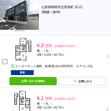
山形県鶴岡市北茅原町 32-21
3階建 / 築0年
6.2
万円
（管理費等3,500円）
敷 － / 礼 －
2階 / 1LDK / 40.76㎡
インターネット無料 駐車場1台4,950円/月 エアコン2台
新築
お問い合わせ(無料)
お気に入り
6.1
万円
（管理費等3,500円）
敷 － / 礼 －
2階 / 1LDK / 40.76㎡