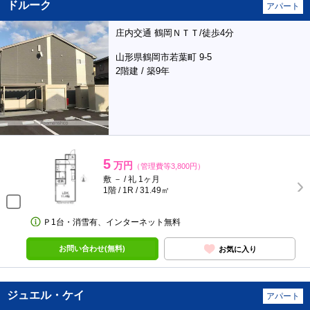
ドルーク
アパート
庄内交通 鶴岡ＮＴＴ/徒歩4分
山形県鶴岡市若葉町 9-5
2階建 / 築9年
5
万円
（管理費等3,800円）
敷 － / 礼 1ヶ月
1階 / 1R / 31.49㎡
Ｐ1台・消雪有、インターネット無料
お問い合わせ(無料)
お気に入り
ジュエル・ケイ
アパート