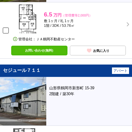
6.5
万円
（管理費等2,000円）
敷 1ヶ月 / 礼 1ヶ月
1階 / 3DK / 53.76㎡
管理会社：ＪＡ鶴岡不動産センター
お問い合わせ(無料)
お気に入り
セジュール７１１
アパート
山形県鶴岡市新形町 15-39
2階建 / 築30年