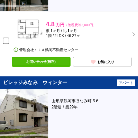
4.8
万円
（管理費等2,000円）
敷 1ヶ月 / 礼 1ヶ月
1階 / 2LDK / 46.27㎡
管理会社：ＪＡ鶴岡不動産センター
お問い合わせ(無料)
お気に入り
ビレッジみなみ ウィンター
アパート
山形県鶴岡市ほなみ町 6-6
2階建 / 築29年