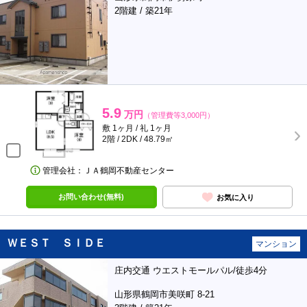
2階建 / 築21年
5.9
万円
（管理費等3,000円）
敷 1ヶ月 / 礼 1ヶ月
2階 / 2DK / 48.79㎡
管理会社：ＪＡ鶴岡不動産センター
お問い合わせ(無料)
お気に入り
ＷＥＳＴ ＳＩＤＥ
マンション
庄内交通 ウエストモールパル/徒歩4分
山形県鶴岡市美咲町 8-21