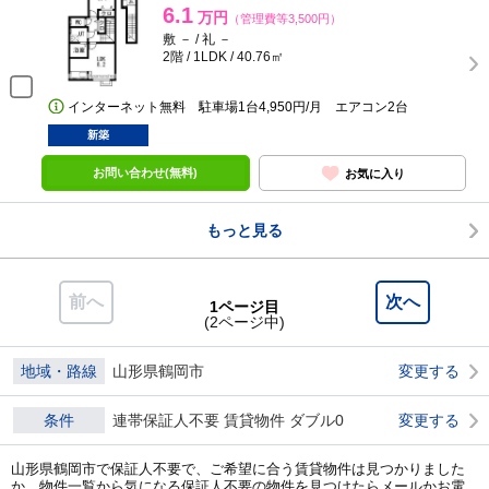
6.1
万円
（管理費等3,500円）
敷 － / 礼 －
2階 / 1LDK / 40.76㎡
インターネット無料 駐車場1台4,950円/月 エアコン2台
新築
お問い合わせ(無料)
お気に入り
もっと見る
前へ
次へ
1ページ目
(2ページ中)
地域・路線
山形県鶴岡市
変更する
条件
連帯保証人不要 賃貸物件 ダブル0
変更する
山形県鶴岡市で保証人不要で、ご希望に合う賃貸物件は見つかりました
か。物件一覧から気になる保証人不要の物件を見つけたらメールかお電