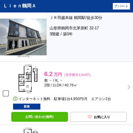
Ｌｉｅｎ鶴岡Ａ
アパート
ＪＲ羽越本線 鶴岡駅/徒歩30分
山形県鶴岡市北茅原町 32-17
3階建 / 築0年
6.2
万円
（管理費等3,500円）
敷 － / 礼 －
2階 / 1LDK / 40.76㎡
インターネット無料 駐車場1台4,950円/月 エアコン2台
新築
お問い合わせ(無料)
お気に入り