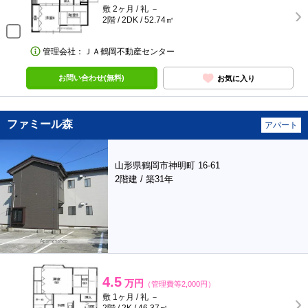
敷 2ヶ月 / 礼 －
2階 / 2DK / 52.74㎡
管理会社：ＪＡ鶴岡不動産センター
お問い合わせ(無料)
お気に入り
ファミール森
アパート
山形県鶴岡市神明町 16-61
2階建 / 築31年
4.5
万円
（管理費等2,000円）
敷 1ヶ月 / 礼 －