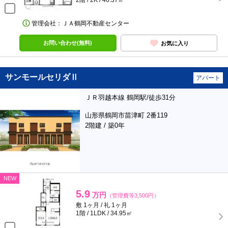
2階 / 2K / 46.37㎡
管理会社：ＪＡ鶴岡不動産センター
お問い合わせ(無料)
お気に入り
サンモールセリダⅡ
アパート
ＪＲ羽越本線 鶴岡駅/徒歩31分
山形県鶴岡市苗津町 2番119
2階建 / 築0年
NEW
5.9
万円
（管理費等3,500円）
敷 1ヶ月 / 礼 1ヶ月
1階 / 1LDK / 34.95㎡