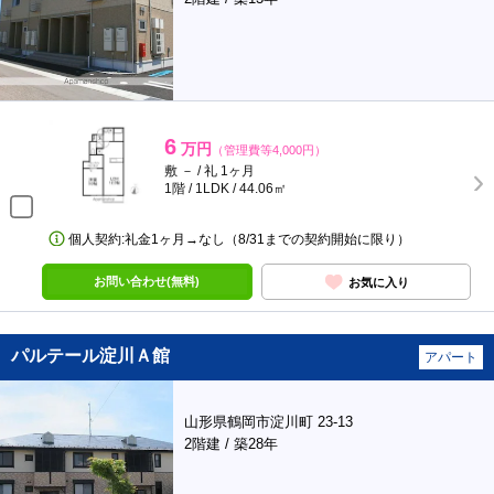
6
万円
（管理費等4,000円）
敷 － / 礼 1ヶ月
1階 / 1LDK / 44.06㎡
個人契約:礼金1ヶ月→なし（8/31までの契約開始に限り）
お問い合わせ(無料)
お気に入り
パルテール淀川Ａ館
アパート
山形県鶴岡市淀川町 23-13
2階建 / 築28年