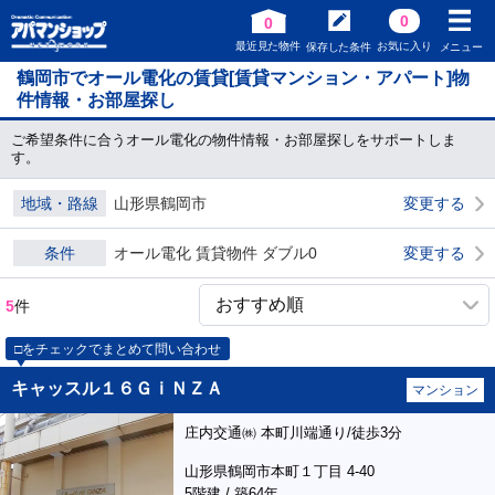
0
0
最近見た物件
お気に入り
保存した条件
メニュー
鶴岡市でオール電化の賃貸[賃貸マンション・アパート]物
件情報・お部屋探し
ご希望条件に合うオール電化の物件情報・お部屋探しをサポートしま
す。
地域・路線
山形県鶴岡市
変更する
条件
オール電化 賃貸物件 ダブル0
変更する
5
件
□をチェックでまとめて問い合わせ
キャッスル１６ＧｉＮＺＡ
マンション
庄内交通㈱ 本町川端通り/徒歩3分
山形県鶴岡市本町１丁目 4-40
5階建 / 築64年