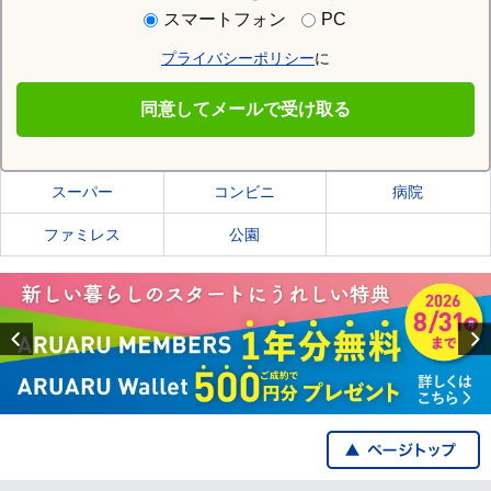
住む街研究所で鶴岡市の情報を見る
スマートフォン
PC
プライバシーポリシー
に
鶴岡市
同意してメールで受け取る
鶴岡市の施設一覧
スーパー
コンビニ
病院
ファミレス
公園
Previous