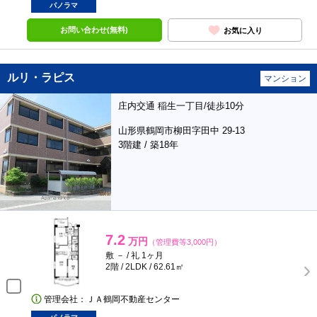
パノラマ
お問い合わせ(無料)
お気に入り
ルリ・ラピス
マンション
庄内交通 稲生一丁目/徒歩10分
山形県鶴岡市柳田字田中 29-13
3階建 / 築18年
7.2
万円
（管理費等3,000円）
敷 － / 礼 1ヶ月
2階 / 2LDK / 62.61㎡
管理会社：ＪＡ鶴岡不動産センター