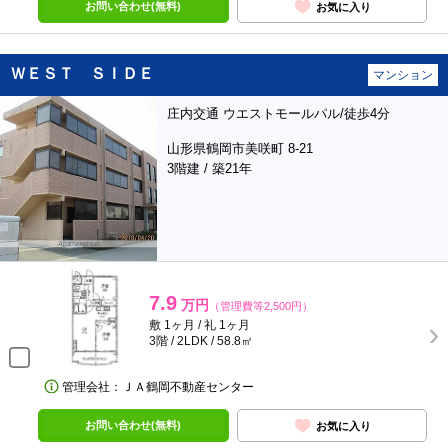
お問い合わせ(無料)
お気に入り
ＷＥＳＴ ＳＩＤＥ
マンション
庄内交通 ウエストモールパル/徒歩4分
山形県鶴岡市美咲町 8-21
3階建 / 築21年
7.9
万円
（管理費等2,500円）
敷 1ヶ月 / 礼 1ヶ月
3階 / 2LDK / 58.8㎡
管理会社：ＪＡ鶴岡不動産センター
お問い合わせ(無料)
お気に入り