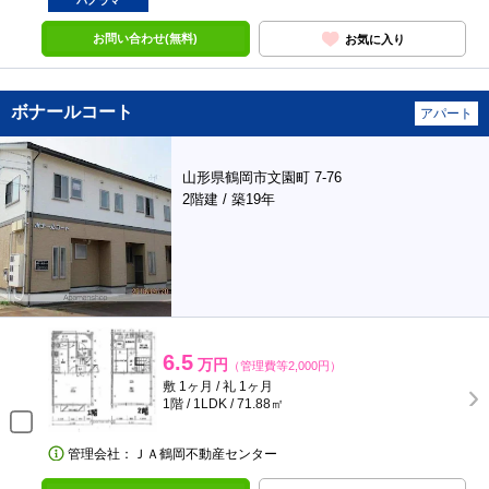
パノラマ
お問い合わせ(無料)
お気に入り
ボナールコート
アパート
山形県鶴岡市文園町 7-76
2階建 / 築19年
6.5
万円
（管理費等2,000円）
敷 1ヶ月 / 礼 1ヶ月
1階 / 1LDK / 71.88㎡
管理会社：ＪＡ鶴岡不動産センター