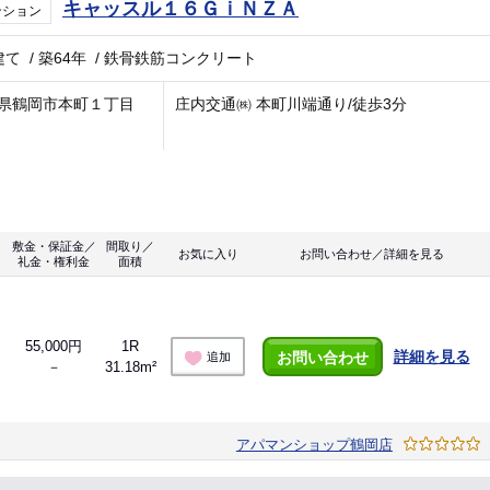
キャッスル１６ＧｉＮＺＡ
ンション
建て
/
築64年
/
鉄骨鉄筋コンクリート
県鶴岡市本町１丁目
庄内交通㈱ 本町川端通り/徒歩3分
敷金・保証金／
間取り／
お気に入り
お問い合わせ／詳細を見る
礼金・権利金
面積
55,000円
1R
詳細を見る
お問い合わせ
追加
－
31.18m²
アパマンショップ鶴岡店