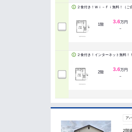
２食付き！Ｗｉ－Ｆｉ無料！（ご
3.6
万円
1階
－
２食付き！インターネット無料！
3.6
万円
2階
－
ア
2階