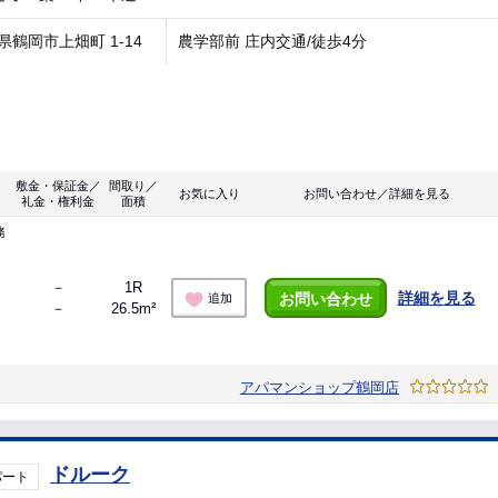
県鶴岡市上畑町 1-14
農学部前 庄内交通/徒歩4分
敷金・保証金／
間取り／
お気に入り
お問い合わせ／詳細を見る
礼金・権利金
面積
務
－
1R
詳細を見る
お問い合わせ
追加
－
26.5m²
アパマンショップ鶴岡店
ドルーク
パート