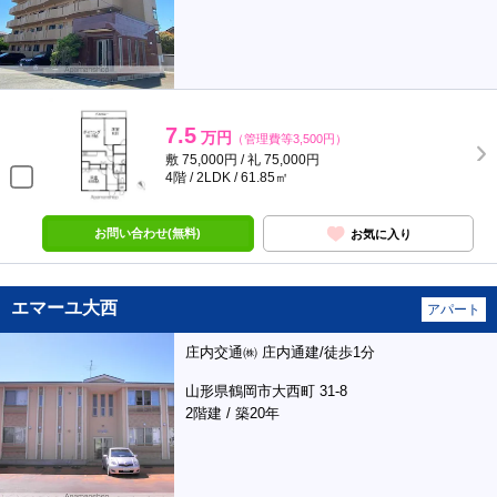
7.5
万円
（管理費等3,500円）
敷 75,000円 / 礼 75,000円
4階 / 2LDK / 61.85㎡
お問い合わせ(無料)
お気に入り
エマーユ大西
アパート
庄内交通㈱ 庄内通建/徒歩1分
山形県鶴岡市大西町 31-8
2階建 / 築20年