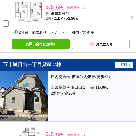
5.9
万円
（管理費等－）
敷 59,000円 / 礼 －
1階 / 2LDK / 52.86㎡
2台付・消雪あり メゾネット 都市ガス物件
お問い合わせ(無料)
お気に入り
五十嵐日出一丁目貸家Ｃ棟
一戸建て
庄内交通㈱ 苗津荘内銀行/徒歩6分
山形県鶴岡市日出１丁目 11-38-2
2階建 / 築25年
6.5
万円
（管理費等－）