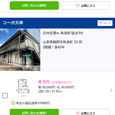
お問い合わせ(無料)
お気に入り
コーポ大幸
アパート
庄内交通㈱ 鳥居町/徒歩3分
山形県鶴岡市鳥居町 23-35
2階建 / 築42年
4
万円
（管理費等400円）
敷 40,000円 / 礼 40,000円
1階 / 2K / 37.95㎡
学生の場合賃料37000円
お問い合わせ(無料)
お気に入り