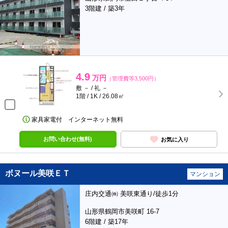
3階建 / 築3年
4.9
万円
（管理費等3,500円）
敷 － / 礼 －
1階 / 1K / 26.08㎡
家具家電付 インターネット無料
お問い合わせ(無料)
お気に入り
ボヌール美咲ＥＴ
マンション
庄内交通㈱ 美咲東通り/徒歩1分
山形県鶴岡市美咲町 16-7
6階建 / 築17年