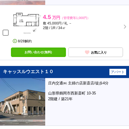
4.5
万円
（管理費等1,000円）
敷 45,000円 / 礼 －
2階 / 1R / 34㎡
8/28解約
お問い合わせ(無料)
お気に入り
キャッスルウエスト１０
アパート
庄内交通㈱ 主婦の店新斎店/徒歩4分
山形県鶴岡市西新斎町 10-35
2階建 / 築21年