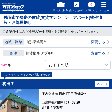
0
0
最近見た物件
お気に入り
保存した条件
メニュー
鶴岡市で冷房の賃貸[賃貸マンション・アパート]物件情
報・お部屋探し
ご希望条件に合う冷房の物件情報・お部屋探しをサポートします。
地域・路線
山形県鶴岡市
変更する
条件
賃貸物件 ダブル0
変更する
142
件
□をチェックでまとめて問い合わせ
梅田７
アパート
庄内交通㈱ 日出1丁目/徒歩3分
山形県鶴岡市朝暘町 32-29
2階建 / 築38年