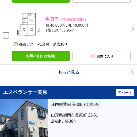
4
万円
（管理費等400円）
敷 40,000円 / 礼 40,000円
1階 / 2K / 37.95㎡
都市ガス P1台付・消雪あり
お問い合わせ(無料)
お気に入り
もっと見る
エスペランサー美原
アパート
庄内交通㈱ 美原町/徒歩3分
山形県鶴岡市美原町 22-31
2階建 / 築36年