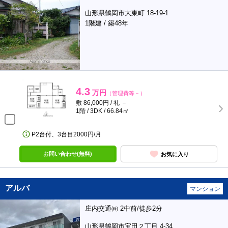
山形県鶴岡市大東町 18-19-1
1階建 / 築48年
4.3
万円
（管理費等－）
敷 86,000円 / 礼 －
1階 / 3DK / 66.84㎡
P2台付、3台目2000円/月
お問い合わせ(無料)
お気に入り
アルバ
マンション
庄内交通㈱ 2中前/徒歩2分
山形県鶴岡市宝田２丁目 4-34