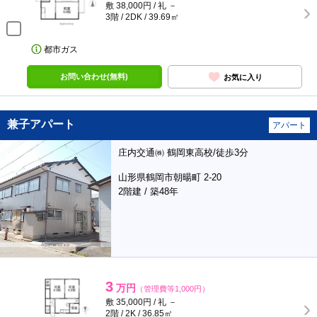
敷 38,000円 / 礼 －
3階 / 2DK / 39.69㎡
都市ガス
お問い合わせ(無料)
お気に入り
兼子アパート
アパート
庄内交通㈱ 鶴岡東高校/徒歩3分
山形県鶴岡市朝暘町 2-20
2階建 / 築48年
3
万円
（管理費等1,000円）
敷 35,000円 / 礼 －
2階 / 2K / 36.85㎡