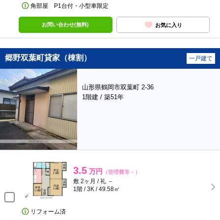
角部屋 P1台付・小型車限定
お問い合わせ(無料)
お気に入り
郷野双葉町貸家（棟割）
一戸建て
山形県鶴岡市双葉町 2-36
1階建 / 築51年
3.5
万円
（管理費等－）
敷 2ヶ月 / 礼 －
1階 / 3K / 49.58㎡
リフォーム済