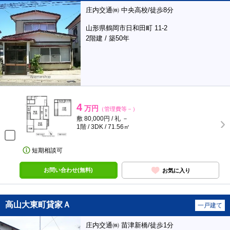
庄内交通㈱ 中央高校/徒歩8分
山形県鶴岡市日和田町 11-2
2階建 / 築50年
4
万円
（管理費等－）
敷 80,000円 / 礼 －
1階 / 3DK / 71.56㎡
短期相談可
お問い合わせ(無料)
お気に入り
高山大東町貸家Ａ
一戸建て
庄内交通㈱ 苗津新橋/徒歩1分