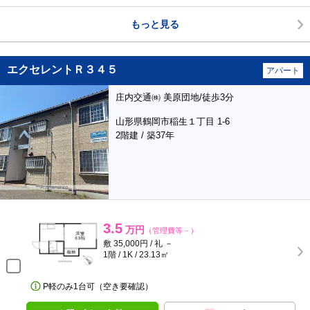
もっと見る
エクセレントＲ３４５
アパート
庄内交通㈱ 美原団地/徒歩3分
山形県鶴岡市稲生１丁目 1-6
2階建 / 築37年
3.5
万円
（管理費等－）
敷 35,000円 / 礼 －
1階 / 1K / 23.13㎡
P軽のみ1台可（空き要確認）