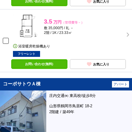
お問い合わせ(無料)
お気に入り
3.5
万円
（管理費等－）
敷 35,000円 / 礼 －
2階 / 1K / 23.33㎡
浴室暖房乾燥機あり
フリーレント
お問い合わせ(無料)
お気に入り
コーポサトウＡ棟
アパート
庄内交通㈱ 東高校/徒歩8分
山形県鶴岡市鳥居町 18-2
2階建 / 築49年