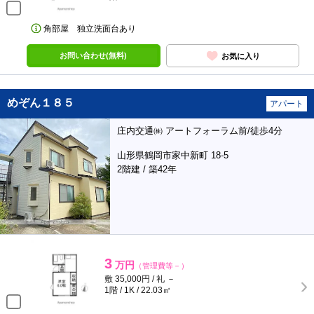
角部屋 独立洗面台あり
お問い合わせ(無料)
お気に入り
めぞん１８５
アパート
庄内交通㈱ アートフォーラム前/徒歩4分
山形県鶴岡市家中新町 18-5
2階建 / 築42年
3
万円
（管理費等－）
敷 35,000円 / 礼 －
1階 / 1K / 22.03㎡