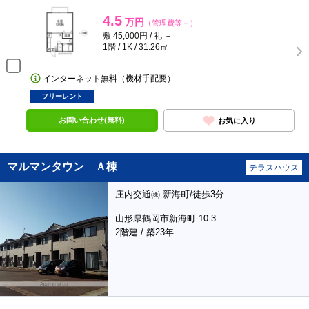
4.5
万円
（管理費等－）
敷 45,000円 / 礼 －
1階 / 1K / 31.26㎡
インターネット無料（機材手配要）
フリーレント
お問い合わせ(無料)
お気に入り
マルマンタウン Ａ棟
テラスハウス
庄内交通㈱ 新海町/徒歩3分
山形県鶴岡市新海町 10-3
2階建 / 築23年