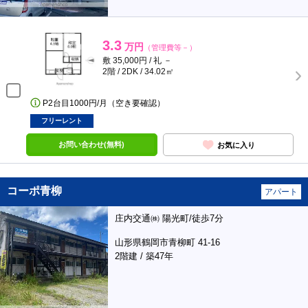
3.3
万円
（管理費等－）
敷 35,000円 / 礼 －
2階 / 2DK / 34.02㎡
P2台目1000円/月（空き要確認）
フリーレント
お問い合わせ(無料)
お気に入り
コーポ青柳
アパート
庄内交通㈱ 陽光町/徒歩7分
山形県鶴岡市青柳町 41-16
2階建 / 築47年