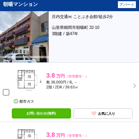
朝暘マンション
アパート
庄内交通㈱ ことぶき会館/徒歩2分
山形県鶴岡市朝暘町 32-10
3階建 / 築47年
3.8
万円
（管理費等－）
敷 38,000円 / 礼 －
2階 / 2DK / 39.63㎡
都市ガス
お問い合わせ(無料)
お気に入り
3.8
万円
（管理費等－）