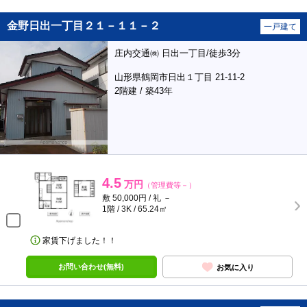
金野日出一丁目２１－１１－２
一戸建て
庄内交通㈱ 日出一丁目/徒歩3分
山形県鶴岡市日出１丁目 21-11-2
2階建 / 築43年
4.5
万円
（管理費等－）
敷 50,000円 / 礼 －
1階 / 3K / 65.24㎡
家賃下げました！！
お問い合わせ(無料)
お気に入り