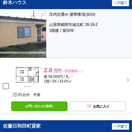
鈴木ハウス
一戸建て
庄内交通㈱ 盛華楼/徒歩6分
山形県鶴岡市城北町 28-19-2
1階建 / 築50年
2.8
万円
（管理費等－）
敷 56,000円 / 礼 －
1階 / 2K / 33.05㎡
P1台付 平屋
お問い合わせ(無料)
お気に入り
佐藤日和田町貸家
一戸建て