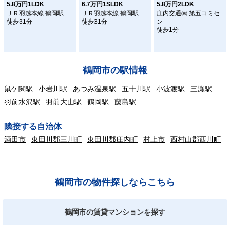
5.8万円1LDK
6.7万円1SLDK
5.8万円2LDK
ＪＲ羽越本線 鶴岡駅
ＪＲ羽越本線 鶴岡駅
庄内交通㈱ 第五コミセ
徒歩31分
徒歩31分
ン
徒歩1分
鶴岡市の駅情報
鼠ケ関駅
小岩川駅
あつみ温泉駅
五十川駅
小波渡駅
三瀬駅
羽前水沢駅
羽前大山駅
鶴岡駅
藤島駅
隣接する自治体
酒田市
東田川郡三川町
東田川郡庄内町
村上市
西村山郡西川町
鶴岡市の物件探しならこちら
鶴岡市の賃貸マンションを探す