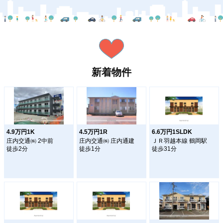
新着物件
4.9万円1K
4.5万円1R
6.6万円1SLDK
庄内交通㈱ 2中前
庄内交通㈱ 庄内通建
ＪＲ羽越本線 鶴岡駅
徒歩2分
徒歩1分
徒歩31分