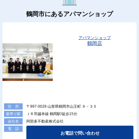
鶴岡市にあるアパマンショップ
アパマンショップ
鶴岡店
〒997-0028 山形県鶴岡市山王町 ９－３５
住 所
ＪＲ羽越本線 鶴岡駅/徒歩15分
最寄り駅
阿部多不動産株式会社
会社名
電 話
お電話で問い合わせ