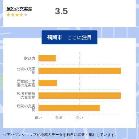
3.5
施設の充実度
★★★★★
★★★★★
鶴岡市 ここに注目
財政力
公園の充実
度
児童館・学
童の充実度
広域避難所
の充実度
病院の充実
度
低い
普通
高い
※アパマンショップが地域のデータを独自に調査・集計しています。