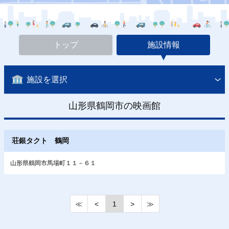
トップ
施設情報
施設を選択
山形県鶴岡市の映画館
荘銀タクト 鶴岡
山形県鶴岡市馬場町１１－６１
≪
<
1
>
≫