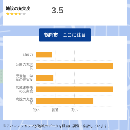
3.5
施設の充実度
★★★★★
★★★★★
鶴岡市 ここに注目
財政力
公園の充実
度
児童館・学
童の充実度
広域避難所
の充実度
病院の充実
度
低い
普通
高い
※アパマンショップが地域のデータを独自に調査・集計しています。