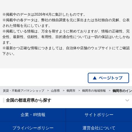
※掲載中のデータは2026年4月に集計したものです。
※掲載中の各データは、弊社の独自調査を元に算出または当社独自の見解、公表
された情報を元にしています。
※掲載している情報は、万全を期すように努めておりますが、情報の正確性、完
全性、最新性、信頼性、有用性、目的適合性については一切の保証はいたしかね
ます。
※最新かつ正確な情報につきましては、自治体や店舗のウェブサイトにてご確認
下さい。
賃貸・不動産アパマンショップ
山形県
鶴岡市
鶴岡市の地域情報
鶴岡市のイン
全国の都道府県から探す
企業・IR情報
サイトポリシー
プライバシーポリシー
運営会社について