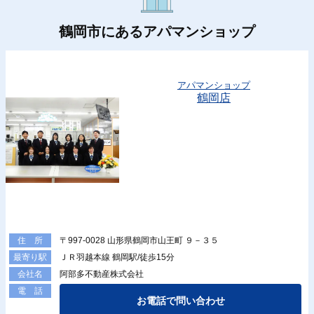
鶴岡市にあるアパマンショップ
アパマンショップ
鶴岡店
〒997-0028 山形県鶴岡市山王町 ９－３５
住 所
ＪＲ羽越本線 鶴岡駅/徒歩15分
最寄り駅
阿部多不動産株式会社
会社名
電 話
お電話で問い合わせ