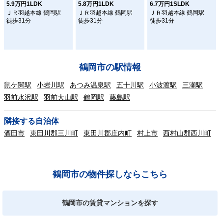
5.9万円1LDK
5.8万円1LDK
6.7万円1SLDK
ＪＲ羽越本線 鶴岡駅
ＪＲ羽越本線 鶴岡駅
ＪＲ羽越本線 鶴岡駅
徒歩31分
徒歩31分
徒歩31分
鶴岡市の駅情報
鼠ケ関駅
小岩川駅
あつみ温泉駅
五十川駅
小波渡駅
三瀬駅
羽前水沢駅
羽前大山駅
鶴岡駅
藤島駅
隣接する自治体
酒田市
東田川郡三川町
東田川郡庄内町
村上市
西村山郡西川町
鶴岡市の物件探しならこちら
鶴岡市の賃貸マンションを探す