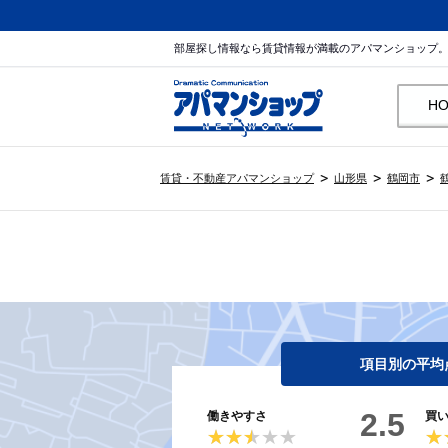
部屋探し情報なら賃貸情報が満載のアパマンショップ
H
賃貸・不動産アパマンショップ
山形県
鶴岡市
項目別の平均
2.5
働きやすさ
買
★★★★★
★★★★★
★
★