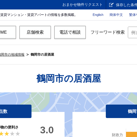
おまかせ物件リクエスト
保存した条
。賃貸マンション・賃貸アパートの情報を多数掲載。
English
簡体中文
繁体
OME
店舗検索
電話で相談
フリーワード検索
鶴岡市の地域情報
鶴岡市の居酒屋
鶴岡市の居酒屋
点数
鶴岡
3.0
い物の便利さ
★★★★
★★★★
財政力