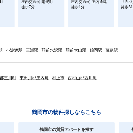
町
庄内交通㈱ 陽光町
庄内交通㈱ 庄内通建
ＪＲ羽
徒歩7分
徒歩1分
徒歩3
駅
小波渡駅
三瀬駅
羽前水沢駅
羽前大山駅
鶴岡駅
藤島駅
郡三川町
東田川郡庄内町
村上市
西村山郡西川町
鶴岡市の物件探しならこちら
鶴岡市の賃貸アパートを探す