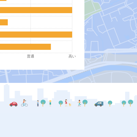
普通
高い