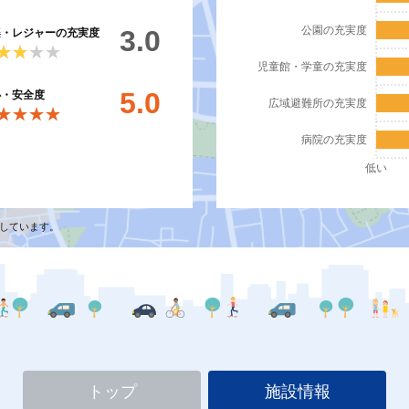
公園の充実度
3.0
楽・レジャーの充実度
★★★★
★★★★
児童館・学童の充実度
5.0
心・安全度
広域避難所の充実度
★★★★
★★★★
病院の充実度
低い
しています。
トップ
施設情報