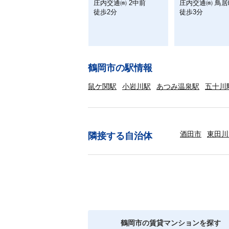
庄内交通㈱ 2中前
庄内交通㈱ 鳥居
徒歩2分
徒歩3分
鶴岡市の駅情報
鼠ケ関駅
小岩川駅
あつみ温泉駅
五十川
酒田市
東田川
隣接する自治体
鶴岡市の賃貸マンションを探す