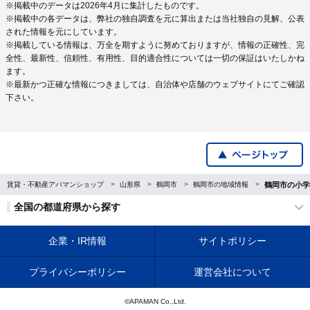
※掲載中のデータは2026年4月に集計したものです。
※掲載中の各データは、弊社の独自調査を元に算出または当社独自の見解、公表
された情報を元にしています。
※掲載している情報は、万全を期すように努めておりますが、情報の正確性、完
全性、最新性、信頼性、有用性、目的適合性については一切の保証はいたしかね
ます。
※最新かつ正確な情報につきましては、自治体や店舗のウェブサイトにてご確認
下さい。
賃貸・不動産アパマンショップ
山形県
鶴岡市
鶴岡市の地域情報
鶴岡市の小学
全国の都道府県から探す
企業・IR情報
サイトポリシー
プライバシーポリシー
運営会社について
©APAMAN Co.,Ltd.