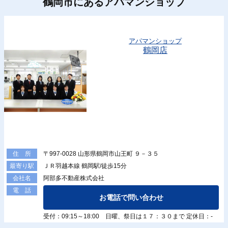
鶴岡市にあるアパマンショップ
アパマンショップ
鶴岡店
〒997-0028 山形県鶴岡市山王町 ９－３５
住 所
ＪＲ羽越本線 鶴岡駅/徒歩15分
最寄り駅
阿部多不動産株式会社
会社名
電 話
お電話で問い合わせ
受付：09:15～18:00 日曜、祭日は１７：３０まで 定休日：-