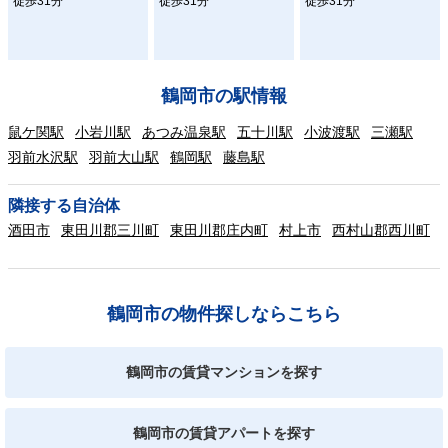
徒歩31分
徒歩31分
徒歩31分
鶴岡市の駅情報
鼠ケ関駅
小岩川駅
あつみ温泉駅
五十川駅
小波渡駅
三瀬駅
羽前水沢駅
羽前大山駅
鶴岡駅
藤島駅
隣接する自治体
酒田市
東田川郡三川町
東田川郡庄内町
村上市
西村山郡西川町
鶴岡市の物件探しならこちら
鶴岡市の賃貸マンションを探す
鶴岡市の賃貸アパートを探す