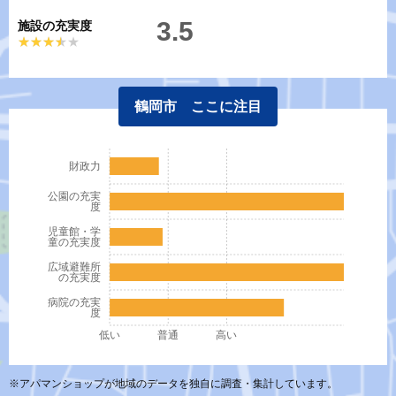
3.5
施設の充実度
★★★★★
★★★★★
鶴岡市 ここに注目
財政力
公園の充実
度
児童館・学
童の充実度
広域避難所
の充実度
病院の充実
度
低い
普通
高い
※アパマンショップが地域のデータを独自に調査・集計しています。