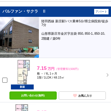
パルファン・サクラ Ⅱ
アパート
陸羽西線 新庄駅/バス乗車5分/県立病院前/徒歩
7分
山形県新庄市金沢字吉袋 850､850-1､850-10､
2階建 / 築0年
7.15
万円
（管理費等3,500円）
敷 － / 礼 1ヶ月
1階 / 1LDK / 48.15㎡
新築
お問い合わせ(無料)
お気に入り