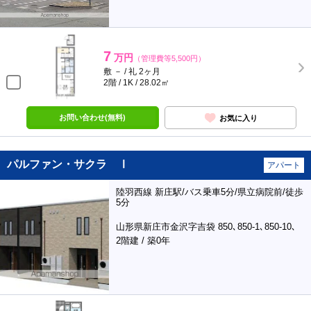
7
万円
（管理費等5,500円）
敷 － / 礼 2ヶ月
2階 / 1K / 28.02㎡
お問い合わせ(無料)
お気に入り
パルファン・サクラ Ⅰ
アパート
陸羽西線 新庄駅/バス乗車5分/県立病院前/徒歩
5分
山形県新庄市金沢字吉袋 850､850-1､850-10､
2階建 / 築0年