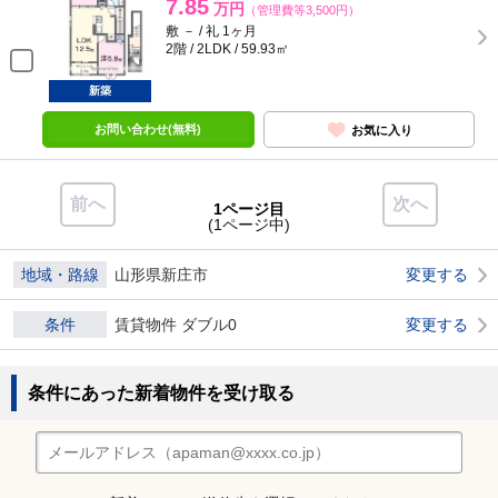
7.85
万円
（管理費等3,500円）
敷 － / 礼 1ヶ月
2階 / 2LDK / 59.93㎡
新築
お問い合わせ(無料)
お気に入り
前へ
次へ
1ページ目
(1ページ中)
地域・路線
山形県新庄市
変更する
条件
賃貸物件 ダブル0
変更する
条件にあった新着物件を受け取る