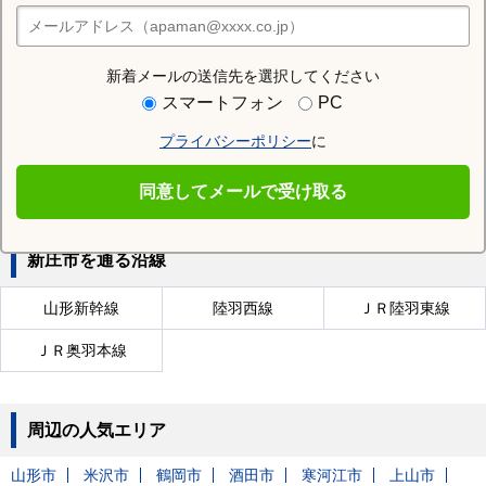
住みたい街の店舗を探す
店舗検索
新着メールの送信先を選択してください
近隣の駅
スマートフォン
PC
泉田駅
羽前前波駅
新庄駅
プライバシーポリシー
に
升形駅
南新庄駅
同意してメールで受け取る
新庄市を通る沿線
山形新幹線
陸羽西線
ＪＲ陸羽東線
ＪＲ奥羽本線
周辺の人気エリア
山形市
米沢市
鶴岡市
酒田市
寒河江市
上山市