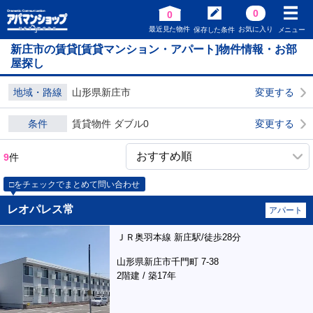
0
0
最近見た物件
お気に入り
保存した条件
メニュー
新庄市の賃貸[賃貸マンション・アパート]物件情報・お部
屋探し
地域・路線
山形県新庄市
変更する
条件
賃貸物件 ダブル0
変更する
9
件
□をチェックでまとめて問い合わせ
レオパレス常
アパート
ＪＲ奥羽本線 新庄駅/徒歩28分
山形県新庄市千門町 7-38
2階建 / 築17年