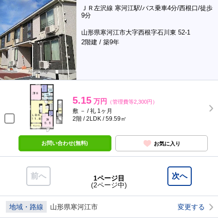
ＪＲ左沢線 寒河江駅/バス乗車4分/西根口/徒歩
9分
山形県寒河江市大字西根字石川東 52-1
2階建 / 築9年
5.15
万円
（管理費等2,300円）
敷 － / 礼 1ヶ月
2階 / 2LDK / 59.59㎡
お問い合わせ(無料)
お気に入り
前へ
次へ
1ページ目
(2ページ中)
地域・路線
山形県寒河江市
変更する