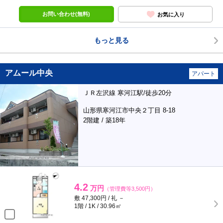
お問い合わせ(無料)
お気に入り
もっと見る
アムール中央
アパート
ＪＲ左沢線 寒河江駅/徒歩20分
山形県寒河江市中央２丁目 8-18
2階建 / 築18年
4.2
万円
（管理費等3,500円）
敷 47,300円 / 礼 －
1階 / 1K / 30.96㎡