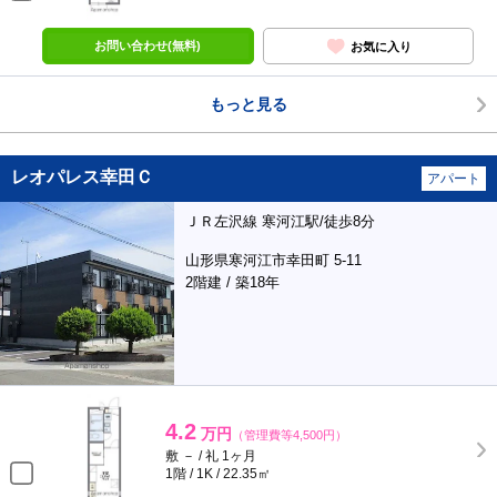
お問い合わせ(無料)
お気に入り
もっと見る
レオパレス幸田Ｃ
アパート
ＪＲ左沢線 寒河江駅/徒歩8分
山形県寒河江市幸田町 5-11
2階建 / 築18年
4.2
万円
（管理費等4,500円）
敷 － / 礼 1ヶ月
1階 / 1K / 22.35㎡