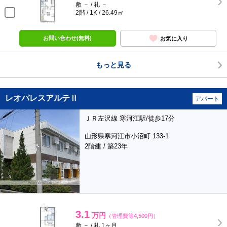
敷 － / 礼 －
2階 / 1K / 26.49㎡
お問い合わせ(無料)
お気に入り
もっと見る
レオパレスアルテⅡ
アパート
ＪＲ左沢線 寒河江駅/徒歩17分
山形県寒河江市小沼町 133-1
2階建 / 築23年
3.1
万円
（管理費等4,500円）
敷 － / 礼 1ヶ月