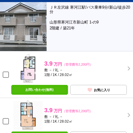
ＪＲ左沢線 寒河江駅/バス乗車9分/新山/徒歩20
分
山形県寒河江市新山町 1-の9
2階建 / 築21年
3.9
万円
（管理費等2,200円）
敷 － / 礼 －
1階 / 1K / 28.02㎡
お問い合わせ(無料)
お気に入り
3.9
万円
（管理費等2,200円）
敷 － / 礼 －
1階 / 1K / 28.02㎡