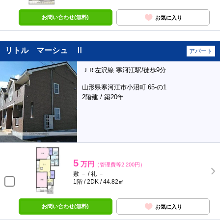
お問い合わせ(無料)
お気に入り
リトル マーシュ Ⅱ
アパート
ＪＲ左沢線 寒河江駅/徒歩9分
山形県寒河江市小沼町 65-の1
2階建 / 築20年
5
万円
（管理費等2,200円）
敷 － / 礼 －
1階 / 2DK / 44.82㎡
お問い合わせ(無料)
お気に入り