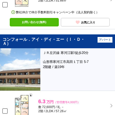
2階 / 2LDK / 51.66㎡
弊社仲介で仲介手数料割引キャンペーン中（法人契約除く）
お問い合わせ(無料)
お気に入り
コンフォール．アイ・ディ・エー（Ⅰ・Ｄ・
アパート
Ａ）
ＪＲ左沢線 寒河江駅/徒歩20分
山形県寒河江市高田１丁目 5-7
2階建 / 築19年
6.3
万円
（管理費等4,000円）
敷 72,600円 / 礼 －
2階 / 2LDK / 57.26㎡