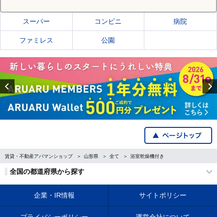
スーパー
コンビニ
病院
ファミレス
公園
Previous
賃貸・不動産アパマンショップ
山形県
全て
浴室乾燥機付き
全国の都道府県から探す
企業・IR情報
サイトポリシー