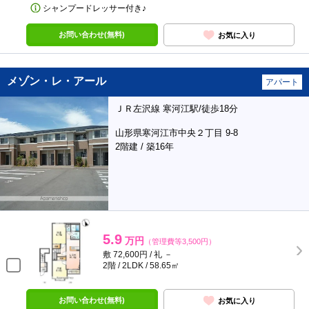
シャンプードレッサー付き♪
お問い合わせ(無料)
お気に入り
メゾン・レ・アール
アパート
ＪＲ左沢線 寒河江駅/徒歩18分
山形県寒河江市中央２丁目 9-8
2階建 / 築16年
5.9
万円
（管理費等3,500円）
敷 72,600円 / 礼 －
2階 / 2LDK / 58.65㎡
お問い合わせ(無料)
お気に入り