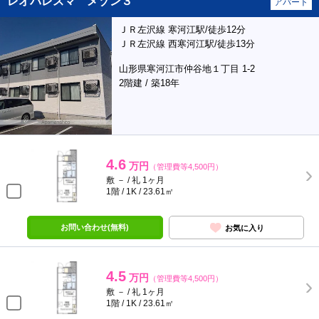
レオパレスマ メゾン３
アパート
ＪＲ左沢線 寒河江駅/徒歩12分
ＪＲ左沢線 西寒河江駅/徒歩13分
山形県寒河江市仲谷地１丁目 1-2
2階建 / 築18年
4.6
万円
（管理費等4,500円）
敷 － / 礼 1ヶ月
1階 / 1K / 23.61㎡
お問い合わせ(無料)
お気に入り
4.5
万円
（管理費等4,500円）
敷 － / 礼 1ヶ月
1階 / 1K / 23.61㎡