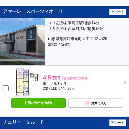
アマーレ スパーツィオ Ⅱ
アパート
ＪＲ左沢線 寒河江駅/徒歩14分
ＪＲ左沢線 西寒河江駅/徒歩18分
山形県寒河江市元町４丁目 12-の20
2階建 / 築8年
4.5
万円
（管理費等2,300円）
敷 － / 礼 1ヶ月
2階 / 1LDK / 46.28㎡
お問い合わせ(無料)
お気に入り
チェリー ミル Ｆ
アパート