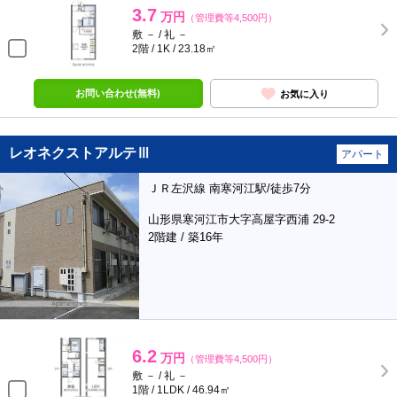
3.7
万円
（管理費等4,500円）
敷 － / 礼 －
2階 / 1K / 23.18㎡
お問い合わせ(無料)
お気に入り
レオネクストアルテⅢ
アパート
ＪＲ左沢線 南寒河江駅/徒歩7分
山形県寒河江市大字高屋字西浦 29-2
2階建 / 築16年
6.2
万円
（管理費等4,500円）
敷 － / 礼 －
1階 / 1LDK / 46.94㎡