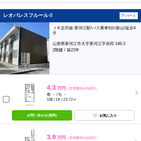
レオパレスフルールⅡ
アパート
ＪＲ左沢線 寒河江駅/バス乗車9分/新山/徒歩4
分
山形県寒河江市大字寒河江字赤田 146-3
2階建 / 築22年
4.3
万円
（管理費等4,500円）
敷 － / 礼 －
1階 / 1K / 23.72㎡
お問い合わせ(無料)
お気に入り
3.9
万円
（管理費等4,500円）