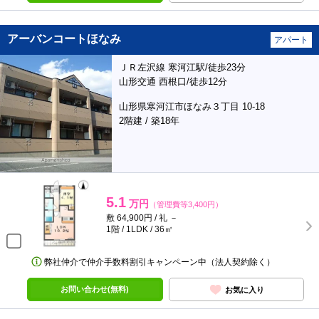
アーバンコートほなみ
アパート
ＪＲ左沢線 寒河江駅/徒歩23分
山形交通 西根口/徒歩12分
山形県寒河江市ほなみ３丁目 10-18
2階建 / 築18年
5.1
万円
（管理費等3,400円）
敷 64,900円 / 礼 －
1階 / 1LDK / 36㎡
弊社仲介で仲介手数料割引キャンペーン中（法人契約除く）
お問い合わせ(無料)
お気に入り