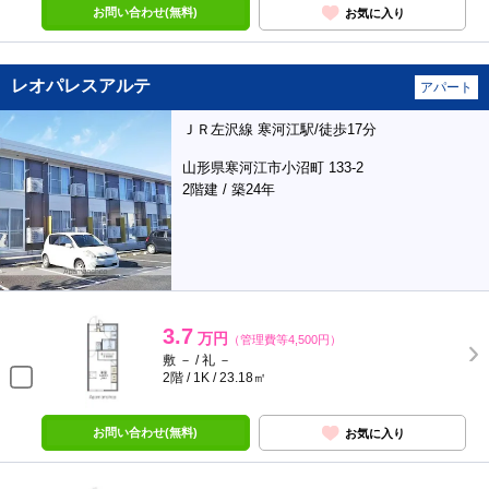
お問い合わせ(無料)
お気に入り
レオパレスアルテ
アパート
ＪＲ左沢線 寒河江駅/徒歩17分
山形県寒河江市小沼町 133-2
2階建 / 築24年
3.7
万円
（管理費等4,500円）
敷 － / 礼 －
2階 / 1K / 23.18㎡
お問い合わせ(無料)
お気に入り