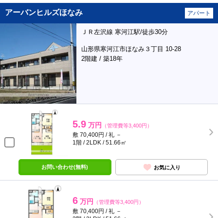
アーバンヒルズほなみ
アパート
ＪＲ左沢線 寒河江駅/徒歩30分
山形県寒河江市ほなみ３丁目 10-28
2階建 / 築18年
5.9
万円
（管理費等3,400円）
敷 70,400円 / 礼 －
1階 / 2LDK / 51.66㎡
お問い合わせ(無料)
お気に入り
6
万円
（管理費等3,400円）
敷 70,400円 / 礼 －