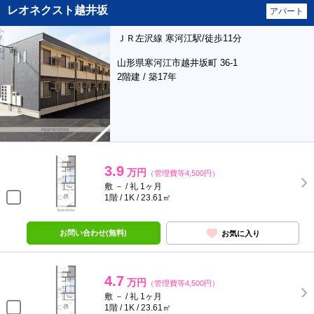
レオネクスト越井坂
アパート
ＪＲ左沢線 寒河江駅/徒歩11分
山形県寒河江市越井坂町 36-1
2階建 / 築17年
3.9
万円
（管理費等4,500円）
敷 － / 礼 1ヶ月
1階 / 1K / 23.61㎡
お問い合わせ(無料)
お気に入り
4.7
万円
（管理費等4,500円）
敷 － / 礼 1ヶ月
1階 / 1K / 23.61㎡