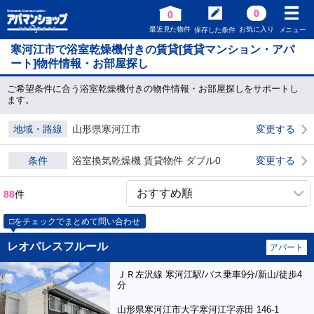
0
0
最近見た物件
お気に入り
保存した条件
メニュー
寒河江市で浴室乾燥機付きの賃貸[賃貸マンション・アパ
ート]物件情報・お部屋探し
ご希望条件に合う浴室乾燥機付きの物件情報・お部屋探しをサポートし
ます。
地域・路線
山形県寒河江市
変更する
条件
浴室換気乾燥機 賃貸物件 ダブル0
変更する
88
件
□をチェックでまとめて問い合わせ
レオパレスフルール
アパート
ＪＲ左沢線 寒河江駅/バス乗車9分/新山/徒歩4
分
山形県寒河江市大字寒河江字赤田 146-1