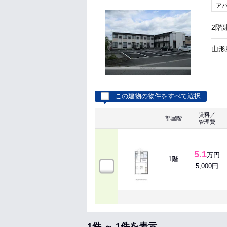
ア
2階
山形
この建物の物件をすべて選択
賃料／
部屋階
管理費
5.1
万円
1階
5,000円
1件 ～ 1件を表示