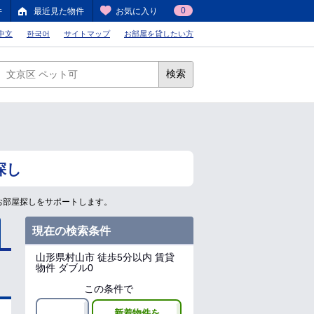
0
件
最近見た物件
お気に入り
中文
한국어
サイトマップ
お部屋を貸したい方
検索
探し
お部屋探しをサポートします。
現在の検索条件
山形県村山市
徒歩5分以内 賃貸
物件 ダブル0
この条件で
新着物件を