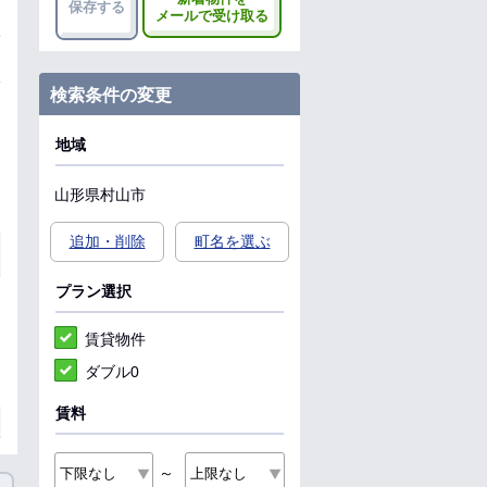
保存する
メールで受け取る
検索条件の変更
地域
山形県
村山市
追加・削除
町名を選ぶ
プラン選択
賃貸物件
ダブル0
賃料
～