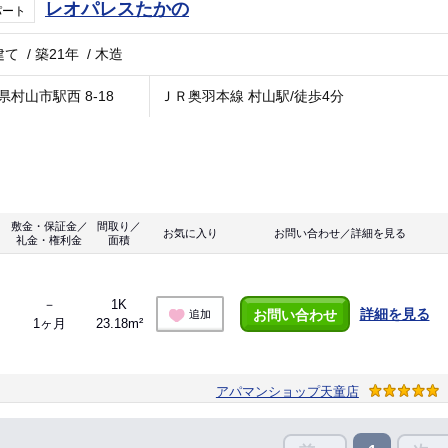
レオパレスたかの
パート
建て
/
築21年
/
木造
県村山市駅西 8-18
ＪＲ奥羽本線 村山駅/徒歩4分
敷金・保証金／
間取り／
お気に入り
お問い合わせ／詳細を見る
礼金・権利金
面積
－
1K
詳細を見る
お問い合わせ
追加
1ヶ月
23.18m²
アパマンショップ天童店