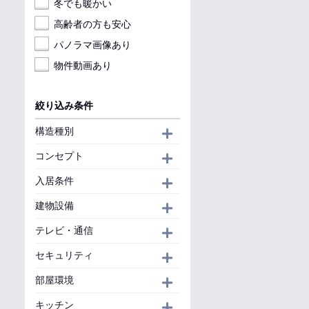
冬でも暖かい
高齢者の方も安心
パノラマ画像あり
物件動画あり
絞り込み条件
構造種別
開く
コンセプト
開く
入居条件
開く
建物設備
開く
テレビ・通信
開く
セキュリティ
開く
部屋環境
開く
キッチン
開く