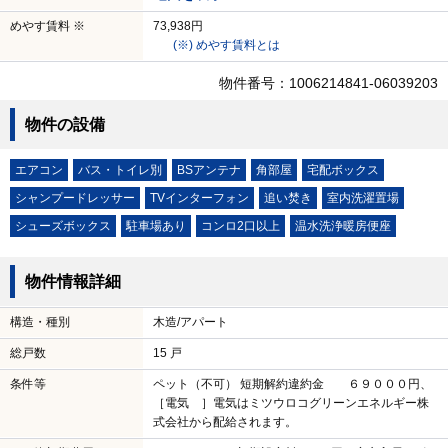
めやす賃料 ※
73,938円
(※) めやす賃料とは
物件番号：1006214841-06039203
物件の設備
エアコン
バス・トイレ別
BSアンテナ
角部屋
宅配ボックス
シャンプードレッサー
TVインターフォン
追い焚き
室内洗濯置場
シューズボックス
駐車場あり
コンロ2口以上
温水洗浄暖房便座
物件情報詳細
構造・種別
木造/アパート
総戸数
15 戸
条件等
ペット（不可） 短期解約違約金 ６９０００円、
［電気 ］電気はミツウロコグリーンエネルギー株
式会社から配給されます。