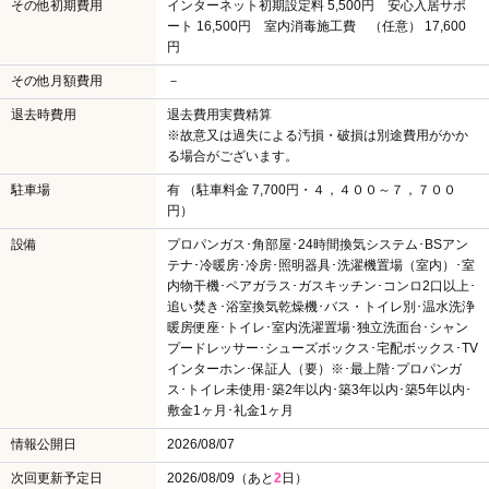
その他初期費用
インターネット初期設定料 5,500円 安心入居サポ
ート 16,500円 室内消毒施工費 （任意） 17,600
円
その他月額費用
－
退去時費用
退去費用実費精算
※故意又は過失による汚損・破損は別途費用がかか
る場合がございます。
駐車場
有 （駐車料金 7,700円・４，４００～７，７００
円）
設備
プロパンガス･角部屋･24時間換気システム･BSアン
テナ･冷暖房･冷房･照明器具･洗濯機置場（室内）･室
内物干機･ペアガラス･ガスキッチン･コンロ2口以上･
追い焚き･浴室換気乾燥機･バス・トイレ別･温水洗浄
暖房便座･トイレ･室内洗濯置場･独立洗面台･シャン
プードレッサー･シューズボックス･宅配ボックス･TV
インターホン･保証人（要）※･最上階･プロパンガ
ス･トイレ未使用･築2年以内･築3年以内･築5年以内･
敷金1ヶ月･礼金1ヶ月
情報公開日
2026/08/07
次回更新予定日
2026/08/09（あと
2
日）