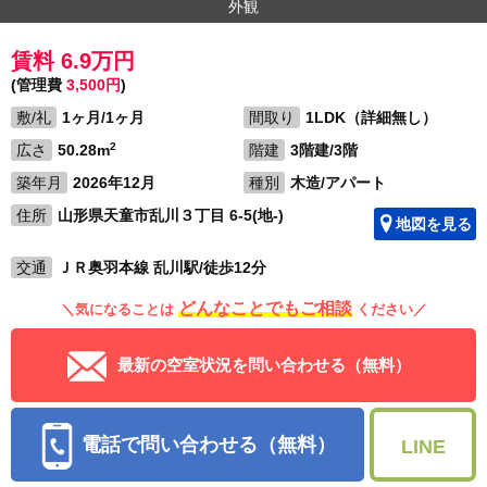
外観
賃料 6.9万円
(管理費
3,500円
)
敷/礼
1ヶ月/1ヶ月
間取り
1LDK（詳細無し）
2
広さ
50.28m
階建
3階建/3階
築年月
2026年12月
種別
木造/アパート
住所
山形県天童市乱川３丁目 6-5(地-)
地図を見る
交通
ＪＲ奥羽本線 乱川駅/徒歩12分
どんなことでもご相談
＼気になることは
ください／
最新の空室状況を問い合わせる（無料）
電話で問い合わせる（無料）
LINE