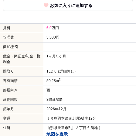
お気に入りに追加する
賃料
6.9
万円
管理費
3,500円
償却/敷引
－
敷金・保証金/礼金・権
1ヶ月/1ヶ月
利金
間取り
1LDK（詳細無し）
2
専有面積
50.28m
部屋向き
西
建物階数
3階建/3階
築年月
2026年12月
交通
ＪＲ奥羽本線 乱川駅/徒歩12分
住所
山形県天童市乱川３丁目 6-5(地-)
地図を表示