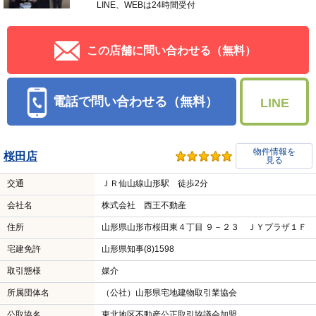
LINE、WEBは24時間受付
この店舗に問い合わせる（無料）
電話で問い合わせる（無料）
LINE
物件情報を
桜田店
見る
交通
ＪＲ仙山線山形駅 徒歩2分
会社名
株式会社 西王不動産
住所
山形県山形市桜田東４丁目 ９－２３ ＪＹプラザ１Ｆ
宅建免許
山形県知事(8)1598
取引態様
媒介
所属団体名
（公社）山形県宅地建物取引業協会
公取協名
東北地区不動産公正取引協議会加盟