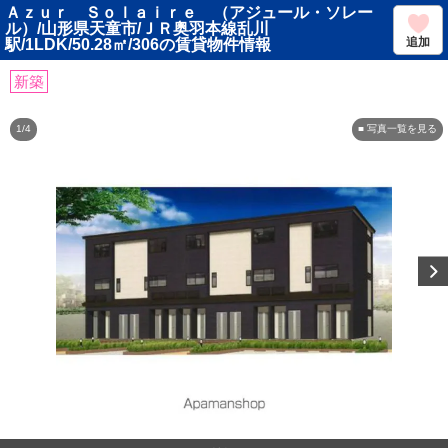
Ａｚｕｒ Ｓｏｌａｉｒｅ （アジュール・ソレー
ル）/山形県天童市/ＪＲ奥羽本線乱川
追加
駅/1LDK/50.28㎡/306の賃貸物件情報
新築
1/4
■ 写真一覧を見る