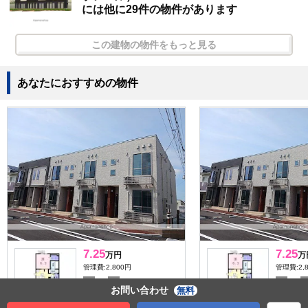
には他に29件の物件があります
この建物の物件をもっと見る
あなたにおすすめの物件
7.25
7.25
万円
万
管理費:2,800円
管理費:2,
－
1ヶ月
－
敷
礼
敷
お問い合わせ
無料
47.81㎡
1LDK
47.81㎡