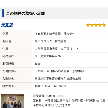
この物件の取扱い店舗
天童店
交通
ＪＲ奥羽本線天童駅 徒歩9分
会社名
旭ハウジング 株式会社
住所
山形県天童市天童中１丁目 ３－７
宅建免許
国土交通大臣(4)7768
取引態様
媒介
所属団体名
（公社）全日本不動産協会山形県本部
公取協名
東北地区不動産公正取引協議会加盟
物件番号
1006214841-06039203
営業時間：09:30～18:30
定休日：水曜日 誠に勝手ながら8/9(日)～8/16(日)まで夏
季休業とさせていただきます。