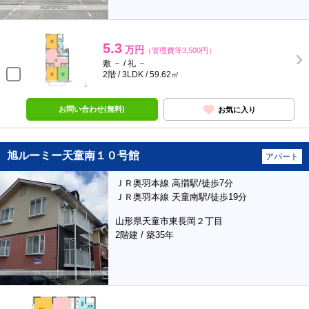
5.3
万円
（管理費等3,500円）
敷 － / 礼 －
2階 / 3LDK / 59.62㎡
お問い合わせ(無料)
お気に入り
旭ルーミー天童南１０号館
アパート
ＪＲ奥羽本線 高擶駅/徒歩7分
ＪＲ奥羽本線 天童南駅/徒歩19分
山形県天童市東長岡２丁目
2階建 / 築35年