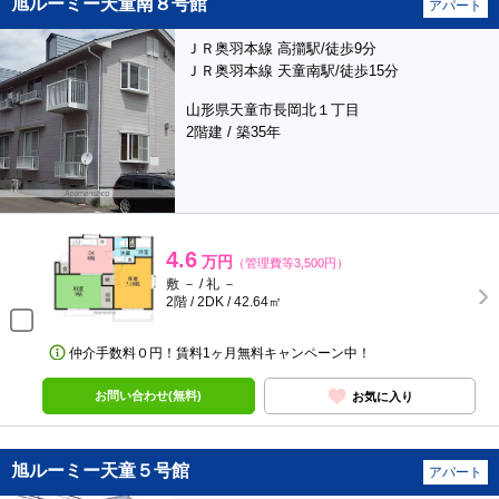
旭ルーミー天童南８号館
アパート
ＪＲ奥羽本線 高擶駅/徒歩9分
ＪＲ奥羽本線 天童南駅/徒歩15分
山形県天童市長岡北１丁目
2階建 / 築35年
4.6
万円
（管理費等3,500円）
敷 － / 礼 －
2階 / 2DK / 42.64㎡
仲介手数料０円！賃料1ヶ月無料キャンペーン中！
お問い合わせ(無料)
お気に入り
旭ルーミー天童５号館
アパート