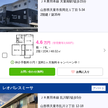
ＪＲ奥羽本線 天童南駅/徒歩15分
山形県天童市長岡北１丁目 5-34
2階建 / 築35年
4.6
万円
（管理費等3,500円）
敷 － / 礼 －
2階 / 2DK / 48.02㎡
仲介手数料０円！賃料1ヶ月無料キャンペーン中！
お問い合わせ(無料)
お気に入り
レオパレスミーサ
アパート
ＪＲ奥羽本線 乱川駅/徒歩5分
山形県天童市乱川２丁目 12-18