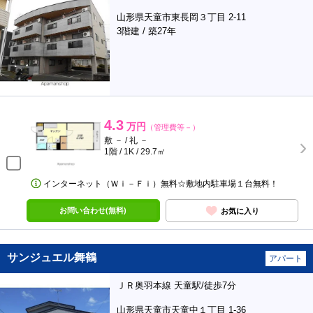
山形県天童市東長岡３丁目 2-11
3階建 / 築27年
4.3
万円
（管理費等－）
敷 － / 礼 －
1階 / 1K / 29.7㎡
インターネット（Ｗｉ－Ｆｉ）無料☆敷地内駐車場１台無料！
お問い合わせ(無料)
お気に入り
サンジュエル舞鶴
アパート
ＪＲ奥羽本線 天童駅/徒歩7分
山形県天童市天童中１丁目 1-36