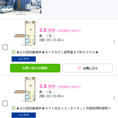
3.6
万円
（管理費等1,000円）
敷 － / 礼 －
1階 / 1K / 21.92㎡
★ゼロ賃対象物件★ヨークタウン老野森まで約５００ｍ★
パノラマ
お問い合わせ(無料)
お気に入り
3.8
万円
（管理費等1,000円）
敷 － / 礼 －
2階 / 1K / 21.92㎡
★ゼロ賃対象物件★ロフト付き☆インターネット月額利用料無料☆
パノラマ