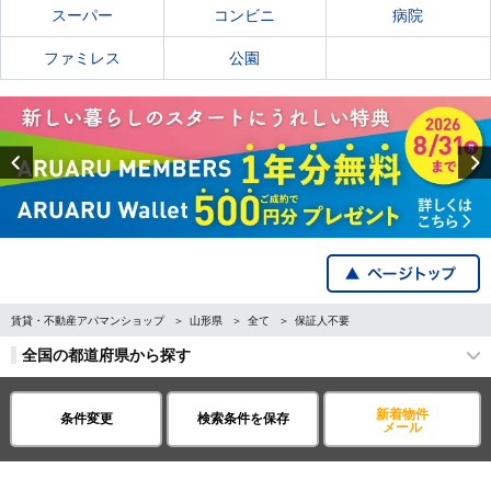
スーパー
コンビニ
病院
ファミレス
公園
Previous
賃貸・不動産アパマンショップ
山形県
全て
保証人不要
全国の都道府県から探す
企業・IR情報
サイトポリシー
新着物件
条件変更
検索条件を保存
メール
プライバシーポリシー
運営会社について