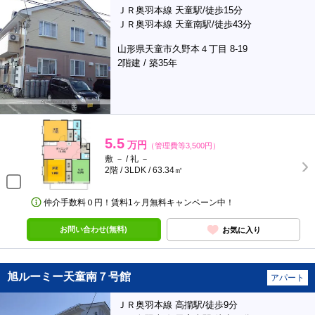
ＪＲ奥羽本線 天童駅/徒歩15分
ＪＲ奥羽本線 天童南駅/徒歩43分
山形県天童市久野本４丁目 8-19
2階建 / 築35年
5.5
万円
（管理費等3,500円）
敷 － / 礼 －
2階 / 3LDK / 63.34㎡
仲介手数料０円！賃料1ヶ月無料キャンペーン中！
お問い合わせ(無料)
お気に入り
旭ルーミー天童南７号館
アパート
ＪＲ奥羽本線 高擶駅/徒歩9分