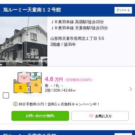
旭ルーミー天童南１２号館
アパート
ＪＲ奥羽本線 高擶駅/徒歩10分
ＪＲ奥羽本線 天童南駅/徒歩15分
山形県天童市長岡北１丁目 5-5
2階建 / 築35年
4.6
万円
（管理費等3,500円）
敷 － / 礼 －
2階 / 2DK / 42.64㎡
仲介手数料０円！賃料1ヶ月無料キャンペーン中！
お問い合わせ(無料)
お気に入り