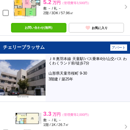
5.2
万円
（管理費等3,500円）
敷 － / 礼 －
2階 / 3DK / 57.96㎡
お問い合わせ(無料)
お気に入り
チェリーブラッサム
アパート
ＪＲ奥羽本線 天童駅/バス乗車4分/山交バス わ
くわくランド前/徒歩7分
山形県天童市桜町 9-30
3階建 / 築25年
3.3
万円
（管理費等2,000円）
敷 － / 礼 －
1階 / 1K / 26.7㎡