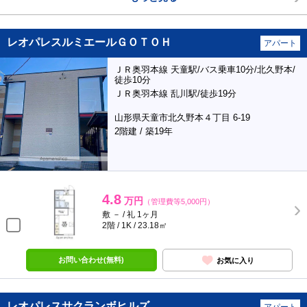
レオパレスルミエールＧＯＴＯＨ
アパート
ＪＲ奥羽本線 天童駅/バス乗車10分/北久野本/
徒歩10分
ＪＲ奥羽本線 乱川駅/徒歩19分
山形県天童市北久野本４丁目 6-19
2階建 / 築19年
4.8
万円
（管理費等5,000円）
敷 － / 礼 1ヶ月
2階 / 1K / 23.18㎡
お問い合わせ(無料)
お気に入り
レオパレスサクランボヒルズ