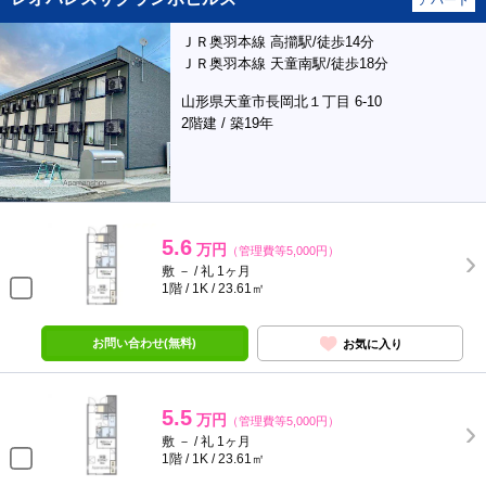
アパート
ＪＲ奥羽本線 高擶駅/徒歩14分
ＪＲ奥羽本線 天童南駅/徒歩18分
山形県天童市長岡北１丁目 6-10
2階建 / 築19年
5.6
万円
（管理費等5,000円）
敷 － / 礼 1ヶ月
1階 / 1K / 23.61㎡
お問い合わせ(無料)
お気に入り
5.5
万円
（管理費等5,000円）
敷 － / 礼 1ヶ月
1階 / 1K / 23.61㎡