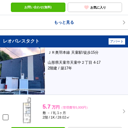
お問い合わせ(無料)
お気に入り
もっと見る
レオパレスタクト
アパート
ＪＲ奥羽本線 天童駅/徒歩15分
山形県天童市天童中２丁目 4-17
2階建 / 築17年
5.7
万円
（管理費等5,000円）
敷 － / 礼 1ヶ月
2階 / 1K / 28.02㎡