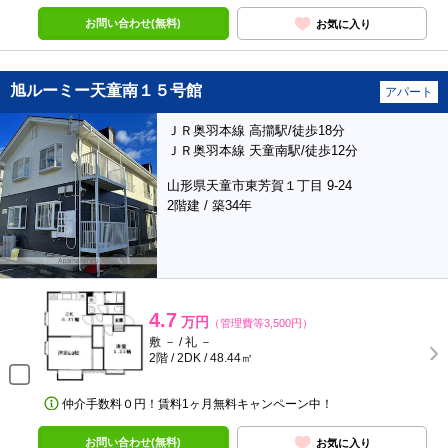
お問い合わせ(無料)
お気に入り
旭ルーミー天童南１５号館
アパート
ＪＲ奥羽本線 高擶駅/徒歩18分
ＪＲ奥羽本線 天童南駅/徒歩12分
山形県天童市東芳賀１丁目 9-24
2階建 / 築34年
4.7
万円
（管理費等3,500円）
敷 － / 礼 －
2階 / 2DK / 48.44㎡
仲介手数料０円！賃料1ヶ月無料キャンペーン中！
お問い合わせ(無料)
お気に入り