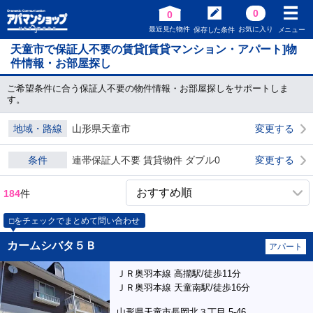
0
0
最近見た物件
お気に入り
保存した条件
メニュー
天童市で保証人不要の賃貸[賃貸マンション・アパート]物
件情報・お部屋探し
ご希望条件に合う保証人不要の物件情報・お部屋探しをサポートしま
す。
地域・路線
山形県天童市
変更する
条件
連帯保証人不要 賃貸物件 ダブル0
変更する
184
件
□をチェックでまとめて問い合わせ
カームシバタ５Ｂ
アパート
ＪＲ奥羽本線 高擶駅/徒歩11分
ＪＲ奥羽本線 天童南駅/徒歩16分
山形県天童市長岡北３丁目 5-46