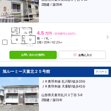
2階建 / 築35年
4.5
万円
（管理費等3,500円）
敷 － / 礼 －
1階 / 2DK / 42.23㎡
お問い合わせ(無料)
お気に入り
旭ルーミー天童北２５号館
アパート
ＪＲ奥羽本線 乱川駅/徒歩10分
ＪＲ奥羽本線 天童駅/徒歩41分
山形県天童市乱川３丁目 5-8
2階建 / 築31年