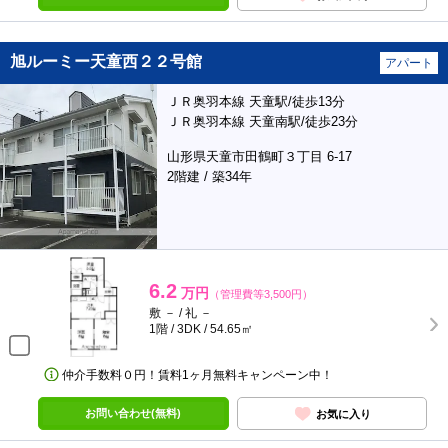
旭ルーミー天童西２２号館
アパート
ＪＲ奥羽本線 天童駅/徒歩13分
ＪＲ奥羽本線 天童南駅/徒歩23分
山形県天童市田鶴町３丁目 6-17
2階建 / 築34年
6.2
万円
（管理費等3,500円）
敷 － / 礼 －
1階 / 3DK / 54.65㎡
仲介手数料０円！賃料1ヶ月無料キャンペーン中！
お問い合わせ(無料)
お気に入り