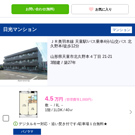
お問い合わせ(無料)
お気に入り
日光マンション
マンション
ＪＲ奥羽本線 天童駅/バス乗車4分/山交バス 北
久野本/徒歩12分
山形県天童市北久野本４丁目 21-21
3階建 / 築27年
4.5
万円
（管理費等1,000円）
敷 － / 礼 －
1階 / 1LDK / 40㎡
デジタルキー対応・追い焚き付です♪駐車場１台無料★
パノラマ