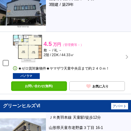
3階建 / 築29年
4.5
万円
（管理費等－）
敷 － / 礼 －
2階 / 2DK / 44.33㎡
★ゼロ賃対象物件★ヤマザワ天童中央店まで約２４０ｍ！
パノラマ
お問い合わせ(無料)
お気に入り
グリーンヒルズⅥ
アパート
ＪＲ奥羽本線 天童駅/徒歩12分
山形県天童市老野森３丁目 16-1