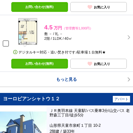
お問い合わせ(無料)
お気に入り
4.5
万円
（管理費等1,000円）
敷 － / 礼 －
2階 / 1LDK / 40㎡
デジタルキー対応・追い焚き付です♪駐車場１台無料★
お問い合わせ(無料)
お気に入り
もっと見る
ヨーロピアンシャトウ１２
アパート
ＪＲ奥羽本線 天童駅/バス乗車3分/山交バス 老
野森三丁目/徒歩5分
山形県天童市泉町１丁目 10-2
2階建 / 築33年