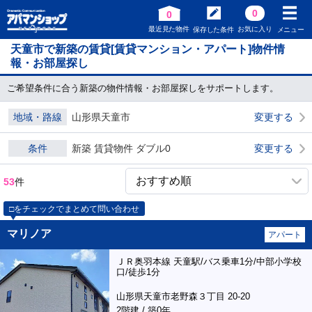
0
0
最近見た物件
お気に入り
保存した条件
メニュー
天童市で新築の賃貸[賃貸マンション・アパート]物件情
報・お部屋探し
ご希望条件に合う新築の物件情報・お部屋探しをサポートします。
地域・路線
山形県天童市
変更する
条件
新築 賃貸物件 ダブル0
変更する
53
件
□をチェックでまとめて問い合わせ
マリノア
アパート
ＪＲ奥羽本線 天童駅/バス乗車1分/中部小学校
口/徒歩1分
山形県天童市老野森３丁目 20-20
2階建 / 築0年