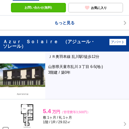
お問い合わせ(無料)
お気に入り
もっと見る
Ａｚｕｒ Ｓｏｌａｉｒｅ （アジュール・
アパート
ソレール）
ＪＲ奥羽本線 乱川駅/徒歩12分
山形県天童市乱川３丁目 6-5(地-)
3階建 / 築0年
5.4
万円
（管理費等3,500円）
敷 1ヶ月 / 礼 1ヶ月
1階 / 1R / 29.02㎡