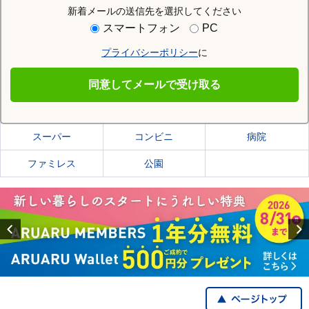
新着メールの送信先を選択してください
住む街研究所で天童市の情報を見る
スマートフォン
PC
プライバシーポリシー
に
天童市
同意してメールで受け取る
天童市の施設一覧
スーパー
コンビニ
病院
ファミレス
公園
Previous