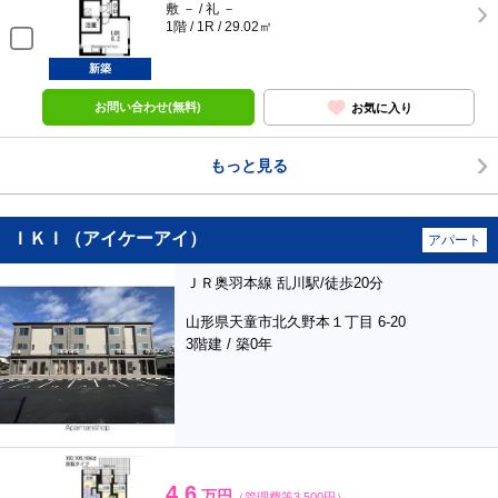
敷 － / 礼 －
1階 / 1R / 29.02㎡
新築
お問い合わせ(無料)
お気に入り
もっと見る
ＩＫＩ（アイケーアイ）
アパート
ＪＲ奥羽本線 乱川駅/徒歩20分
山形県天童市北久野本１丁目 6-20
3階建 / 築0年
4.6
万円
（管理費等3,500円）