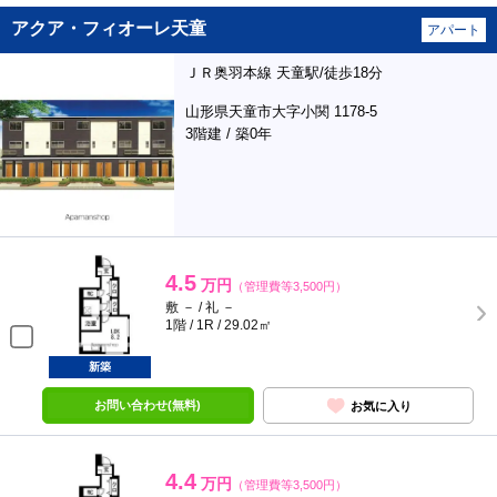
アクア・フィオーレ天童
アパート
ＪＲ奥羽本線 天童駅/徒歩18分
山形県天童市大字小関 1178-5
3階建 / 築0年
4.5
万円
（管理費等3,500円）
敷 － / 礼 －
1階 / 1R / 29.02㎡
新築
お問い合わせ(無料)
お気に入り
4.4
万円
（管理費等3,500円）