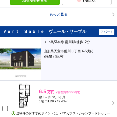
お問い合わせ(無料)
お気に入り
もっと見る
Ｖｅｒｔ Ｓａｂｌｅ ヴェール・サーブル
アパート
ＪＲ奥羽本線 乱川駅/徒歩12分
山形県天童市乱川３丁目 6-5(地-)
2階建 / 築0年
6.5
万円
（管理費等3,500円）
敷 1ヶ月 / 礼 1ヶ月
1階 / 1LDK / 42.43㎡
当物件のおすすめポイントは、ペアガラス・シャンプードレッサー