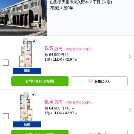
山形県天童市東久野本２丁目 (未定)
2階建 / 築0年
6.5
万円
（管理費等4,000円）
敷 64,900円 / 礼 －
1階 / 1LDK / 42.97㎡
新築
お問い合わせ(無料)
お気に入り
6.4
万円
（管理費等4,000円）
敷 64,900円 / 礼 －
1階 / 1LDK / 42.97㎡
新築