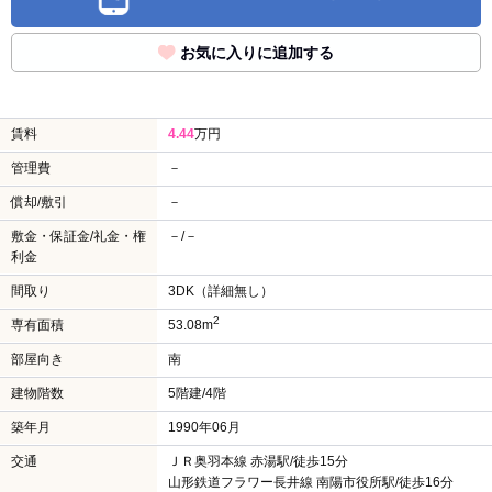
お気に入りに追加する
賃料
4.44
万円
管理費
－
償却/敷引
－
敷金・保証金/礼金・権
－/－
利金
間取り
3DK（詳細無し）
2
専有面積
53.08m
部屋向き
南
建物階数
5階建/4階
築年月
1990年06月
交通
ＪＲ奥羽本線 赤湯駅/徒歩15分
山形鉄道フラワー長井線 南陽市役所駅/徒歩16分