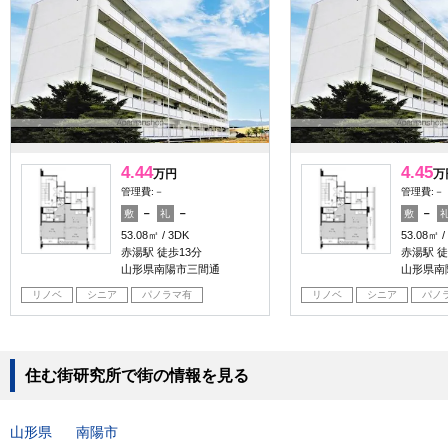
4.44
4.45
万円
万
管理費:－
管理費:－
－
－
－
敷
礼
敷
53.08㎡
3DK
53.08㎡
赤湯駅 徒歩13分
赤湯駅 徒
山形県南陽市三間通
山形県南
リノベ
シニア
パノラマ有
リノベ
シニア
パノ
住む街研究所で街の情報を見る
山形県
南陽市