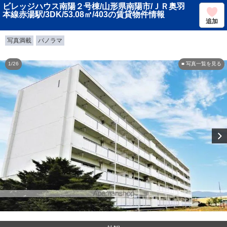
ビレッジハウス南陽２号棟/山形県南陽市/ＪＲ奥羽
本線赤湯駅/3DK/53.08㎡/403の賃貸物件情報
追加
写真満載
パノラマ
1/26
■ 写真一覧を見る