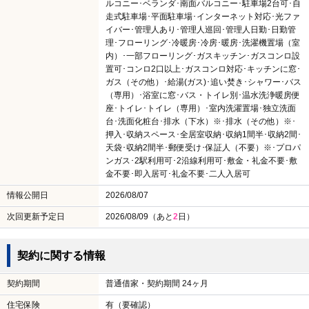
ルコニー･ベランダ･南面バルコニー･駐車場2台可･自
走式駐車場･平面駐車場･インターネット対応･光ファ
イバー･管理人あり･管理人巡回･管理人日勤･日勤管
理･フローリング･冷暖房･冷房･暖房･洗濯機置場（室
内）･一部フローリング･ガスキッチン･ガスコンロ設
置可･コンロ2口以上･ガスコンロ対応･キッチンに窓･
ガス（その他）･給湯(ガス)･追い焚き･シャワー･バス
（専用）･浴室に窓･バス・トイレ別･温水洗浄暖房便
座･トイレ･トイレ（専用）･室内洗濯置場･独立洗面
台･洗面化粧台･排水（下水）※･排水（その他）※･
押入･収納スペース･全居室収納･収納1間半･収納2間･
天袋･収納2間半･郵便受け･保証人（不要）※･プロパ
ンガス･2駅利用可･2沿線利用可･敷金・礼金不要･敷
金不要･即入居可･礼金不要･二人入居可
情報公開日
2026/08/07
次回更新予定日
2026/08/09（あと
2
日）
契約に関する情報
契約期間
普通借家・契約期間 24ヶ月
住宅保険
有（要確認）