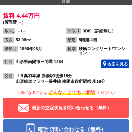
外観
賃料 4.44万円
(管理費
－
)
敷/礼
－/－
間取り
3DK（詳細無し）
2
広さ
53.08m
階建
5階建/4階
築年月
1990年06月
種別
鉄筋コンクリート/マンシ
ョン
住所
山形県南陽市三間通 1264
地図を見る
交通
ＪＲ奥羽本線 赤湯駅/徒歩15分
山形鉄道フラワー長井線 南陽市役所駅/徒歩16分
どんなことでもご相談
＼気になることは
ください／
最新の空室状況を問い合わせる（無料）
電話で問い合わせる（無料）