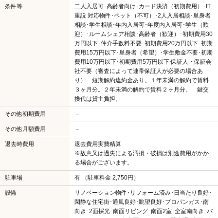
条件等
二人入居可･高齢者向け･カード決済（初期費用）･IT
重説 対応物件･ペット（不可）･2人入居相談･単身者
相談･学生相談･年内入居可･年度内入居可･学生（歓
迎）･ルームシェア相談･高齢者（歓迎）･初期費用30
万円以下･仲介手数料不要･初期費用20万円以下･初期
費用15万円以下･単身者（希望）･学生敷金不要･初期
費用10万円以下･初期費用5万円以下 保証人・保証会
社不要（審査によって連帯保証人が必要の場合あ
り） 短期解約違約金あり。１年未満の解約で賃料
３ヶ月分。２年未満の解約で賃料２ヶ月分。 鍵交
換代は貸主負担。
その他初期費用
－
その他月額費用
－
退去時費用
退去費用実費精算
※故意又は過失による汚損・破損は別途費用がかか
る場合がございます。
駐車場
有 （駐車料金 2,750円）
設備
リノベーション物件･リフォーム済み･日当たり良好･
閑静な住宅街･通風良好･眺望良好･プロパンガス･南
向き･2面採光･南面リビング･南面2室･全室南向き･バ