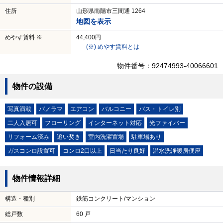
住所
山形県南陽市三間通 1264
地図を表示
めやす賃料 ※
44,400円
(※) めやす賃料とは
物件番号：92474993-40066601
物件の設備
写真満載
パノラマ
エアコン
バルコニー
バス・トイレ別
二人入居可
フローリング
インターネット対応
光ファイバー
リフォーム済み
追い焚き
室内洗濯置場
駐車場あり
ガスコンロ設置可
コンロ2口以上
日当たり良好
温水洗浄暖房便座
物件情報詳細
構造・種別
鉄筋コンクリート/マンション
総戸数
60 戸