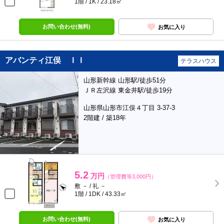
1階 / 1K / 23.18㎡
お問い合わせ(無料)
お気に入り
アバンティ江俣 ＩＩ
テラスハウス
山形新幹線 山形駅/徒歩51分
ＪＲ左沢線 東金井駅/徒歩19分
山形県山形市江俣４丁目 3-37-3
2階建 / 築18年
5.2
万円
（管理費等3,000円）
敷 － / 礼 －
1階 / 1DK / 43.33㎡
お問い合わせ(無料)
お気に入り