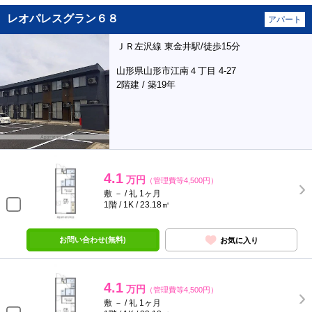
レオパレスグラン６８
アパート
ＪＲ左沢線 東金井駅/徒歩15分
山形県山形市江南４丁目 4-27
2階建 / 築19年
4.1
万円
（管理費等4,500円）
敷 － / 礼 1ヶ月
1階 / 1K / 23.18㎡
お問い合わせ(無料)
お気に入り
4.1
万円
（管理費等4,500円）
敷 － / 礼 1ヶ月