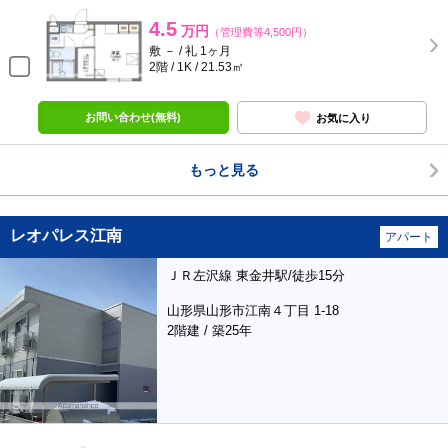
4.5
万円
（管理費等4,500円）
敷 － / 礼 1ヶ月
2階 / 1K / 21.53㎡
お問い合わせ(無料)
お気に入り
もっと見る
レオパレス江南
アパート
ＪＲ左沢線 東金井駅/徒歩15分
山形県山形市江南４丁目 1-18
2階建 / 築25年