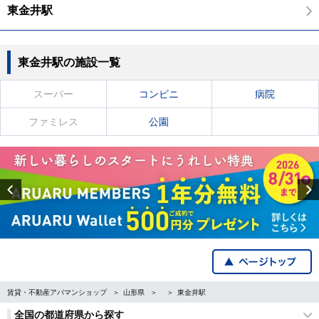
東金井駅
東金井駅の施設一覧
スーパー
コンビニ
病院
ファミレス
公園
Previous
賃貸・不動産アパマンショップ
山形県
東金井駅
全国の都道府県から探す