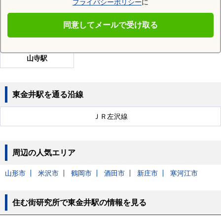
面白山高原駅
楯山駅
南出羽駅
プライバシーポリシー
に
蔵王駅
山形駅
羽前千歳駅
同意してメールで受け取る
北山形駅
漆山駅
高瀬駅
山寺駅
東金井駅を通る沿線
ＪＲ左沢線
周辺の人気エリア
山形市
米沢市
鶴岡市
酒田市
新庄市
寒河江市
住む街研究所で東金井駅の情報を見る