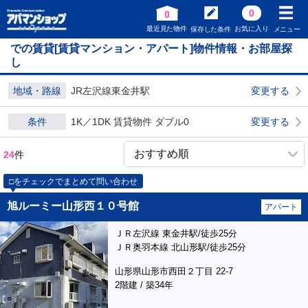
0
0
最近見た物件
お気に入り
保存した条件
メニュー
での賃貸[賃貸マンション・アパート]物件情報・お部屋探
し
地域・路線
JR左沢線東金井駅
変更する
条件
1K／1DK 賃貸物件 ダブル0
変更する
24
件
□をチェックでまとめて問い合わせ
旭ルーミー山形西１０号館
アパート
ＪＲ左沢線 東金井駅/徒歩25分
ＪＲ奥羽本線 北山形駅/徒歩25分
山形県山形市西田２丁目 22-7
2階建 / 築34年