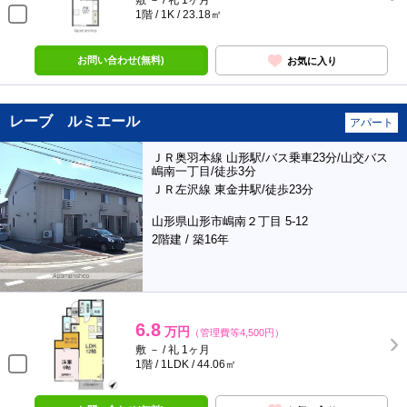
敷 － / 礼 1ヶ月
1階 / 1K / 23.18㎡
お問い合わせ(無料)
お気に入り
レーブ ルミエール
アパート
ＪＲ奥羽本線 山形駅/バス乗車23分/山交バス
嶋南一丁目/徒歩3分
ＪＲ左沢線 東金井駅/徒歩23分
山形県山形市嶋南２丁目 5-12
2階建 / 築16年
6.8
万円
（管理費等4,500円）
敷 － / 礼 1ヶ月
1階 / 1LDK / 44.06㎡