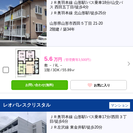
ＪＲ奥羽本線 山形駅/バス乗車18分/山交バ
ス 西田五丁目/徒歩4分
ＪＲ奥羽本線 北山形駅/徒歩25分
山形県山形市西田５丁目 21-20
2階建 / 築34年
5.6
万円
（管理費等3,500円）
敷 － / 礼 －
1階 / 3DK / 55.89㎡
お問い合わせ(無料)
お気に入り
レオパレスクリスタル
マンション
ＪＲ奥羽本線 山形駅/バス乗車17分/西田３丁
目/徒歩6分
ＪＲ左沢線 東金井駅/徒歩20分