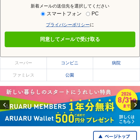
新着メールの送信先を選択してください
住む街研究所で東金井駅の情報を見る
スマートフォン
PC
プライバシーポリシー
に
東金井駅
同意してメールで受け取る
東金井駅の施設一覧
スーパー
コンビニ
病院
ファミレス
公園
Previous