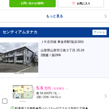
お問い合わせ(無料)
お気に入り
もっと見る
センティアムタナカ
アパート
ＪＲ左沢線 東金井駅/徒歩18分
山形県山形市江南３丁目 25-24
2階建 / 築29年
5.6
万円
（管理費等－）
敷 56,000円 / 礼 －
1階 / 2DK / 44.51㎡
駐車場２台無料★西バイパスへのアクセス良好な立地★