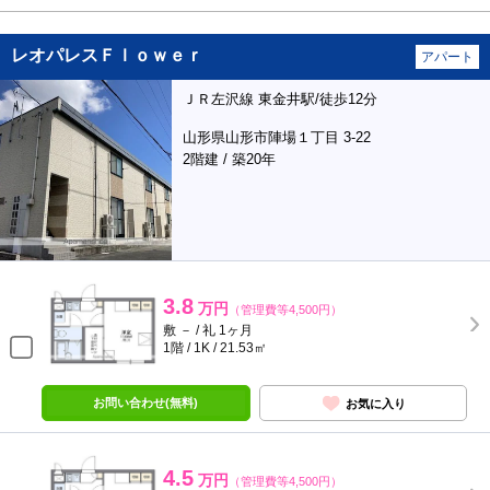
レオパレスＦｌｏｗｅｒ
アパート
ＪＲ左沢線 東金井駅/徒歩12分
山形県山形市陣場１丁目 3-22
2階建 / 築20年
3.8
万円
（管理費等4,500円）
敷 － / 礼 1ヶ月
1階 / 1K / 21.53㎡
お問い合わせ(無料)
お気に入り
4.5
万円
（管理費等4,500円）