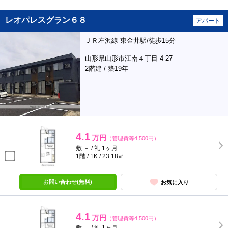
レオパレスグラン６８
アパート
ＪＲ左沢線 東金井駅/徒歩15分
山形県山形市江南４丁目 4-27
2階建 / 築19年
4.1
万円
（管理費等4,500円）
敷 － / 礼 1ヶ月
1階 / 1K / 23.18㎡
お問い合わせ(無料)
お気に入り
4.1
万円
（管理費等4,500円）