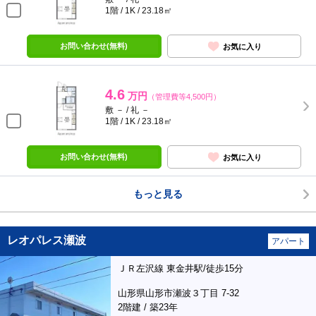
1階 / 1K / 23.18㎡
お問い合わせ(無料)
お気に入り
4.6
万円
（管理費等4,500円）
敷 － / 礼 －
1階 / 1K / 23.18㎡
お問い合わせ(無料)
お気に入り
もっと見る
レオパレス瀬波
アパート
ＪＲ左沢線 東金井駅/徒歩15分
山形県山形市瀬波３丁目 7-32
2階建 / 築23年