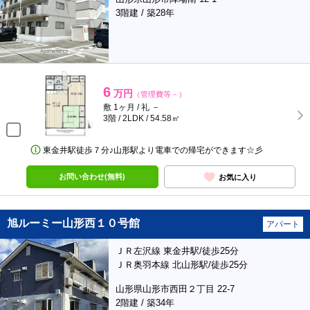
3階建 / 築28年
6
万円
（管理費等－）
敷 1ヶ月 / 礼 －
3階 / 2LDK / 54.58㎡
東金井駅徒歩７分♪山形駅より電車での帰宅ができます☆彡
お問い合わせ(無料)
お気に入り
旭ルーミー山形西１０号館
アパート
ＪＲ左沢線 東金井駅/徒歩25分
ＪＲ奥羽本線 北山形駅/徒歩25分
山形県山形市西田２丁目 22-7
2階建 / 築34年