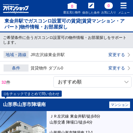
0
0
最近見た物件
お気に入り
保存した条件
メニュー
東金井駅でガスコンロ設置可の賃貸[賃貸マンション・ア
パート]物件情報・お部屋探し
ご希望条件に合うガスコンロ設置可の物件情報・お部屋探しをサポート
します。
地域・路線
JR左沢線東金井駅
変更する
条件
賃貸物件 ダブル0
変更する
32
件
□をチェックでまとめて問い合わせ
山形県山形市陣場南
マンション
ＪＲ左沢線 東金井駅/徒歩8分
山形交通 陣場口/徒歩4分
山形県山形市陣場南 12-1