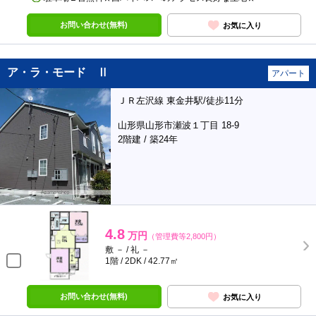
お問い合わせ(無料)
お気に入り
ア・ラ・モード Ⅱ
アパート
ＪＲ左沢線 東金井駅/徒歩11分
山形県山形市瀬波１丁目 18-9
2階建 / 築24年
4.8
万円
（管理費等2,800円）
敷 － / 礼 －
1階 / 2DK / 42.77㎡
お問い合わせ(無料)
お気に入り