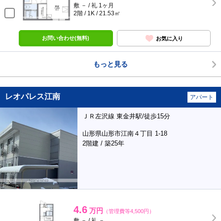
敷 － / 礼 1ヶ月
2階 / 1K / 21.53㎡
お問い合わせ(無料)
お気に入り
もっと見る
レオパレス江南
アパート
ＪＲ左沢線 東金井駅/徒歩15分
山形県山形市江南４丁目 1-18
2階建 / 築25年
4.6
万円
（管理費等4,500円）
敷 － / 礼 －