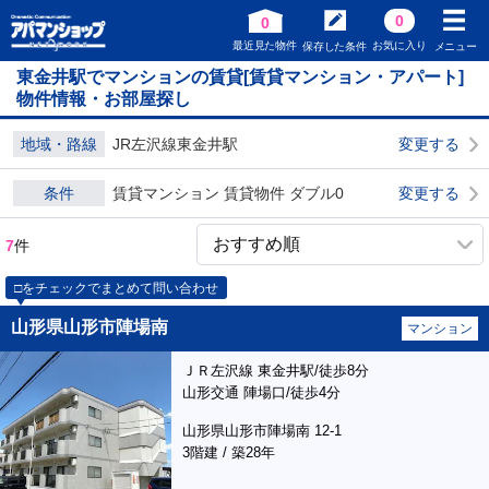
0
0
最近見た物件
お気に入り
保存した条件
メニュー
東金井駅でマンションの賃貸[賃貸マンション・アパート]
物件情報・お部屋探し
地域・路線
JR左沢線東金井駅
変更する
条件
賃貸マンション 賃貸物件 ダブル0
変更する
7
件
□をチェックでまとめて問い合わせ
山形県山形市陣場南
マンション
ＪＲ左沢線 東金井駅/徒歩8分
山形交通 陣場口/徒歩4分
山形県山形市陣場南 12-1
3階建 / 築28年