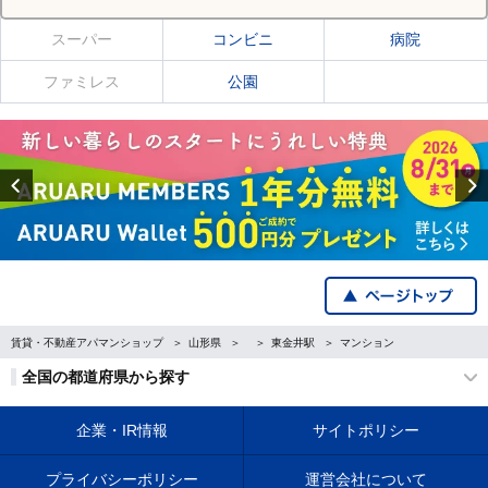
スーパー
コンビニ
病院
ファミレス
公園
Previous
賃貸・不動産アパマンショップ
山形県
東金井駅
マンション
全国の都道府県から探す
企業・IR情報
サイトポリシー
プライバシーポリシー
運営会社について