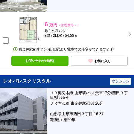
6
万円
（管理費等－）
敷 1ヶ月 / 礼 －
3階 / 2LDK / 54.58㎡
東金井駅徒歩７分♪山形駅より電車での帰宅ができます☆彡
お問い合わせ(無料)
お気に入り
レオパレスクリスタル
マンション
ＪＲ奥羽本線 山形駅/バス乗車17分/西田３丁
目/徒歩6分
ＪＲ左沢線 東金井駅/徒歩20分
山形県山形市西田３丁目 16-37
3階建 / 築20年