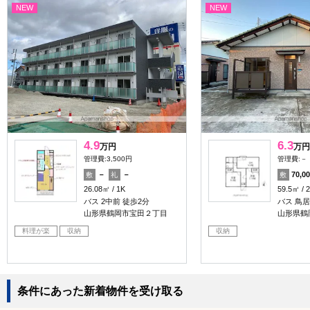
NEW
NEW
4.9
6.3
万円
万円
管理費:3,500円
管理費:－
－
－
70,0
敷
礼
敷
26.08㎡
1K
59.5㎡
バス 2中前 徒歩2分
バス 鳥居
山形県鶴岡市宝田２丁目
山形県鶴
料理が楽
収納
収納
条件にあった新着物件を受け取る