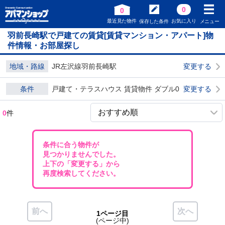
0
0
最近見た物件
お気に入り
保存した条件
メニュー
羽前長崎駅で戸建ての賃貸[賃貸マンション・アパート]物
件情報・お部屋探し
地域・路線
JR左沢線羽前長崎駅
変更する
条件
戸建て・テラスハウス 賃貸物件 ダブル0
変更する
0
件
条件に合う物件が
見つかりませんでした。
上下の「変更する」から
再度検索してください。
前へ
次へ
1ページ目
(ページ中)