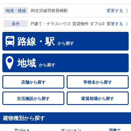
地域・路線
JR左沢線羽前長崎駅
変更する
条件
戸建て・テラスハウス 賃貸物件 ダブル0
変更する
路線・駅
から探す
地域
から探す
店舗
から探す
学校名
から探す
生活施設
から探す
家賃相場
から探す
建物種別から探す
アパート
マンション
戸建て