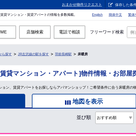
おまかせ物件リクエスト
保存した条
。賃貸マンション・賃貸アパートの情報を多数掲載。
English
簡体中文
繁体
OME
店舗検索
電話で相談
フリーワード検索
から探す
JR左沢線の駅を探す
羽前長崎駅
床暖房
[賃貸マンション・アパート]物件情報・お部屋
マンション、賃貸アパートをお探しならアパマンショップ！ご希望条件に合う床暖房の
地図を表示
並び順