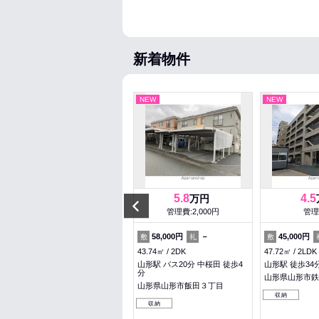
新着物件
NEW
NEW
NEW
4.7
5.8
4.5
万円
万円
Previous
管理費:2,300円
管理費:2,000円
管理
－
1ヶ月
58,000円
－
45,000円
敷
礼
敷
礼
敷
36.28㎡
1R
43.74㎡
2DK
47.72㎡
2LDK
高擶駅 バス6分 東長岡 徒歩8
山形駅 バス20分 中桜田 徒歩4
山形駅 徒歩34
分
分
山形県山形市鉄
山形県天童市東長岡４丁目
山形県山形市飯田３丁目
収納
収納
収納