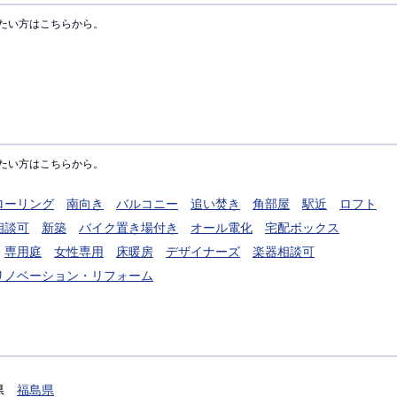
たい方はこちらから。
たい方はこちらから。
ローリング
南向き
バルコニー
追い焚き
角部屋
駅近
ロフト
相談可
新築
バイク置き場付き
オール電化
宅配ボックス
専用庭
女性専用
床暖房
デザイナーズ
楽器相談可
リノベーション・リフォーム
県
福島県