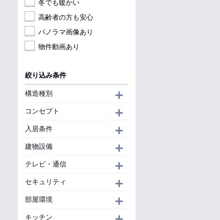
冬でも暖かい
高齢者の方も安心
パノラマ画像あり
物件動画あり
絞り込み条件
構造種別
開く
コンセプト
開く
入居条件
開く
建物設備
開く
テレビ・通信
開く
セキュリティ
開く
部屋環境
開く
キッチン
開く