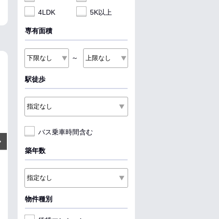
4LDK
5K以上
専有面積
～
NEW
NEW
NEW
駅徒歩
バス乗車時間含む
4.8
6.2
4.85
万円
万円
Next
管理費:2,900円
管理費:2,900円
管理費:2
築年数
－
1ヶ月
－
1ヶ月
－
1ヶ
敷
礼
敷
礼
敷
礼
36.25㎡
1R
50.99㎡
1LDK
30.79㎡
1K
西寒河江駅 徒歩10分
さくらんぼ東根駅 徒歩88分
山形駅 バス4分
徒歩5分
山形県寒河江市大字寒河江字内
山形県西村山郡河北町谷地荒町
の袋
東１丁目
山形県山形市久
物件種別
料理が楽
収納
料理が楽
ペット可
収納
料理が楽
収