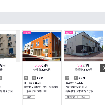
NEW
NEW
5.55
5.2
万円
万円
万円
費:－
管理費:3,500円
管理費:2,300円
－
－
1ヶ月
－
1ヶ月
礼
敷
礼
敷
礼
45.74㎡
1LDK
46.39㎡
1LDK
分
米沢駅 バス24分 中田 徒歩9分
西米沢駅 徒歩15分
砲町２丁目
山形県米沢市中田町
山形県米沢市城西３丁目
収納
料理が楽
収納