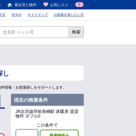
0
件
最近見た物件
お気に入り
中文
한국어
サイトマップ
お部屋を貸したい方
検索
探し
物件情報・お部屋探しをサポートします。
現在の検索条件
JR左沢線羽前長崎駅
床暖房 賃貸
物件 ダブル0
この条件で
新着物件を