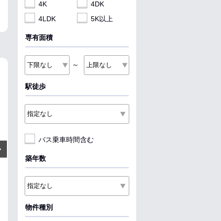
4K
4DK
4LDK
5K以上
専有面積
～
NEW
NEW
NEW
駅徒歩
バス乗車時間含む
5.8
4.5
6.35
万円
万円
Next
管理費:2,000円
管理費:－
管理費:2
築年数
58,000円
－
45,000円
－
－
1ヶ
敷
礼
敷
礼
敷
礼
43.74㎡
2DK
47.72㎡
2LDK
48.38㎡
1LDK
山形駅 バス20分 中桜田 徒歩4
山形駅 徒歩34分
山形駅 バス9分 
分
山形県山形市鉄砲町２丁目
山形県山形市高
山形県山形市飯田３丁目
物件種別
収納
収納
収納