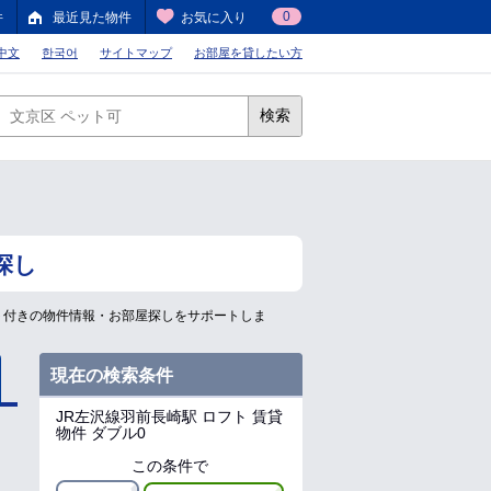
0
件
最近見た物件
お気に入り
中文
한국어
サイトマップ
お部屋を貸したい方
検索
探し
ト付きの物件情報・お部屋探しをサポートしま
現在の検索条件
JR左沢線羽前長崎駅
ロフト 賃貸
物件 ダブル0
この条件で