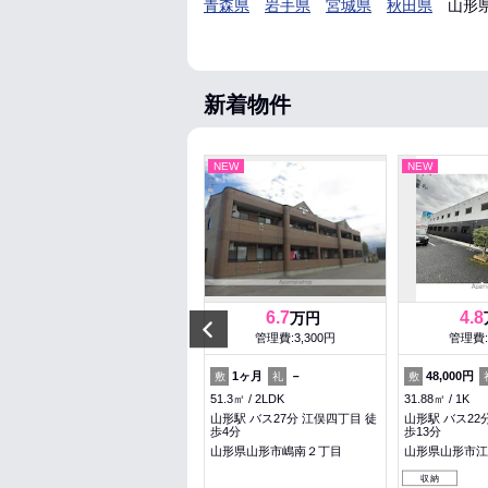
青森県
岩手県
宮城県
秋田県
山形
新着物件
NEW
NEW
NEW
4.7
6.7
4.8
万円
万円
Previous
管理費:2,300円
管理費:3,300円
管理費:
－
1ヶ月
1ヶ月
－
48,000円
敷
礼
敷
礼
敷
36.28㎡
1R
51.3㎡
2LDK
31.88㎡
1K
高擶駅 バス6分 東長岡 徒歩8
山形駅 バス27分 江俣四丁目 徒
山形駅 バス22
分
歩4分
歩13分
山形県天童市東長岡４丁目
山形県山形市嶋南２丁目
山形県山形市江
収納
収納