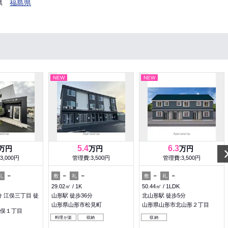
県
福島県
NEW
NEW
5.4
6.3
万円
万円
万円
3,000円
管理費:3,500円
管理費:3,500円
－
－
－
－
－
礼
敷
礼
敷
礼
29.02㎡
1K
50.44㎡
1LDK
分 江俣三丁目 徒
山形駅 徒歩36分
北山形駅 徒歩5分
山形県山形市松見町
山形県山形市北山形２丁目
俣１丁目
料理が楽
収納
収納