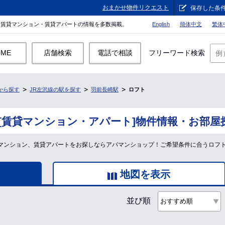
おまかせ物件リクエスト
保存した条
。賃貸マンション・賃貸アパートの情報を多数掲載。
English
簡体中文
繁体
OME
店舗検索
電話で相談
フリーワード検索
から探す
JR左沢線の駅を探す
羽前長崎駅
ロフト
[賃貸マンション・アパート]物件情報・お部屋
賃貸マンション、賃貸アパートをお探しならアパマンショップ！ご希望条件に合うロフ
地図を表示
並び順