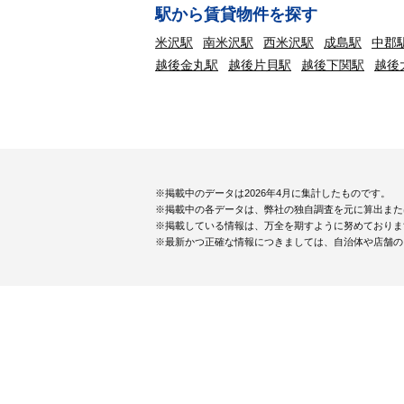
駅から賃貸物件を探す
米沢駅
南米沢駅
西米沢駅
成島駅
中郡
越後金丸駅
越後片貝駅
越後下関駅
越後
※掲載中のデータは2026年4月に集計したものです。
※掲載中の各データは、弊社の独自調査を元に算出また
※掲載している情報は、万全を期すように努めておりま
※最新かつ正確な情報につきましては、自治体や店舗の