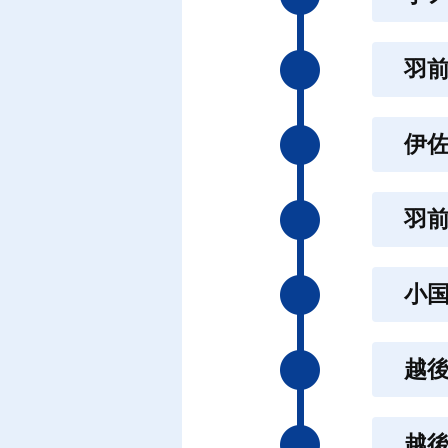
羽
伊
羽
小
越
越