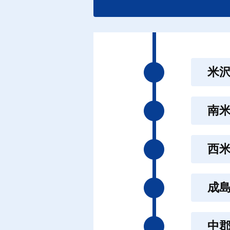
米
南
西
成
中