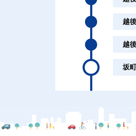
越
越
坂