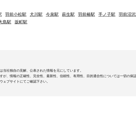
駅
羽前小松駅
犬川駅
今泉駅
萩生駅
羽前椿駅
手ノ子駅
羽前沼沢
大島駅
坂町駅
は当社独自の見解、公表された情報を元にしています。
すが、情報の正確性、完全性、最新性、信頼性、有用性、目的適合性については一切の保
ウェブサイトにてご確認下さい。