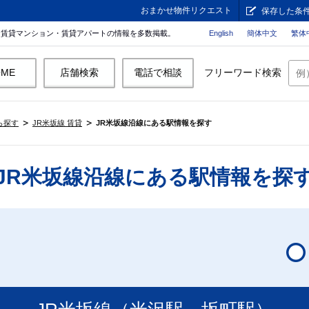
おまかせ物件リクエスト
保存した条
。賃貸マンション・賃貸アパートの情報を多数掲載。
English
簡体中文
繁体
OME
店舗検索
電話で相談
フリーワード検索
ら探す
JR米坂線 賃貸
JR米坂線沿線にある駅情報を探す
JR米坂線沿線にある駅情報を探