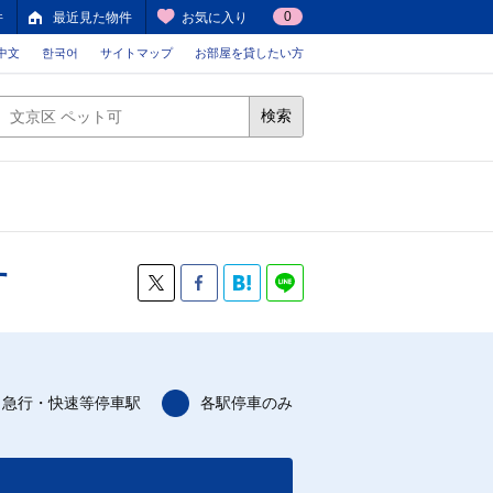
0
件
最近見た物件
お気に入り
中文
한국어
サイトマップ
お部屋を貸したい方
検索
す
急行・快速等停車駅
各駅停車のみ