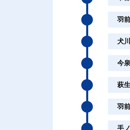
羽
犬
今
萩
羽
手