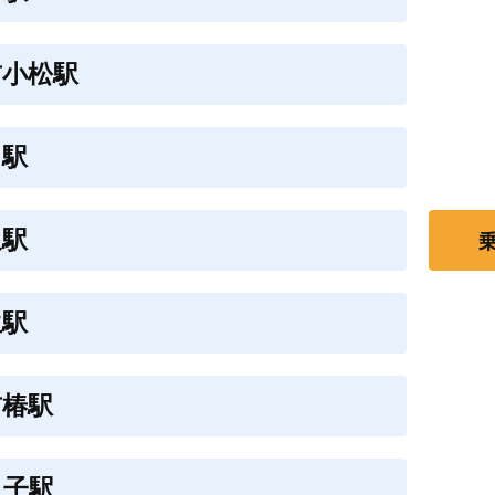
前小松駅
川駅
泉駅
生駅
前椿駅
ノ子駅