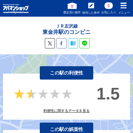
0
0
最近見た物件
お気に入り
保存した条件
メニュー
ＪＲ左沢線
東金井駅のコンビニ
この駅の利便性
1.5
★★★★★
★★★★★
利便性に関するデータを見る
この駅の娯楽性