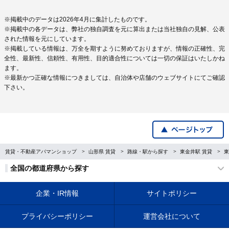
※掲載中のデータは2026年4月に集計したものです。
※掲載中の各データは、弊社の独自調査を元に算出または当社独自の見解、公表
された情報を元にしています。
※掲載している情報は、万全を期すように努めておりますが、情報の正確性、完
全性、最新性、信頼性、有用性、目的適合性については一切の保証はいたしかね
ます。
※最新かつ正確な情報につきましては、自治体や店舗のウェブサイトにてご確認
下さい。
賃貸・不動産アパマンショップ
山形県 賃貸
路線・駅から探す
東金井駅 賃貸
東
全国の都道府県から探す
企業・IR情報
サイトポリシー
プライバシーポリシー
運営会社について