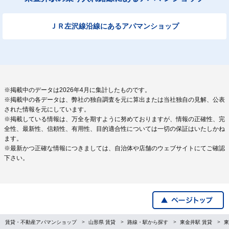
ＪＲ左沢線沿線にあるアパマンショップ
※掲載中のデータは2026年4月に集計したものです。
※掲載中の各データは、弊社の独自調査を元に算出または当社独自の見解、公表
された情報を元にしています。
※掲載している情報は、万全を期すように努めておりますが、情報の正確性、完
全性、最新性、信頼性、有用性、目的適合性については一切の保証はいたしかね
ます。
※最新かつ正確な情報につきましては、自治体や店舗のウェブサイトにてご確認
下さい。
賃貸・不動産アパマンショップ
山形県 賃貸
路線・駅から探す
東金井駅 賃貸
東