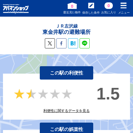
0
0
最近見た物件
お気に入り
保存した条件
メニュー
ＪＲ左沢線
東金井駅の避難場所
この駅の利便性
1.5
★★★★★
★★★★★
利便性に関するデータを見る
この駅の娯楽性