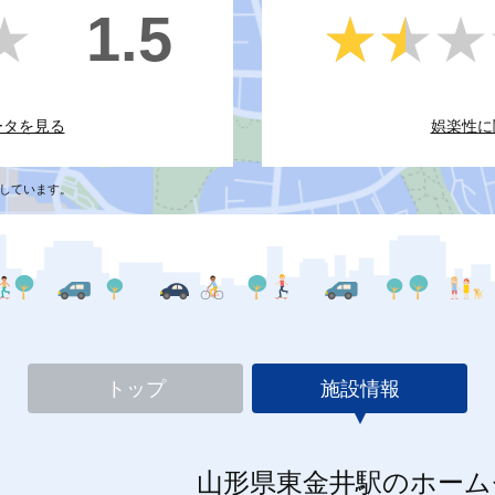
1.5
★
★
★★★
★★★
ータを見る
娯楽性に
しています。
トップ
施設情報
山形県東金井駅のホーム