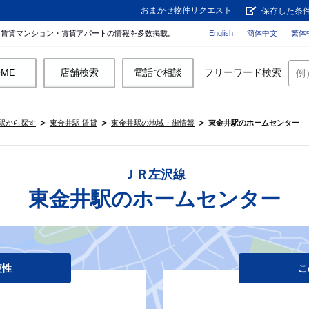
おまかせ物件リクエスト
保存した条
。賃貸マンション・賃貸アパートの情報を多数掲載。
English
簡体中文
繁体
OME
店舗検索
電話で相談
フリーワード検索
駅から探す
東金井駅 賃貸
東金井駅の地域・街情報
東金井駅のホームセンター
ＪＲ左沢線
東金井駅のホームセンター
便性
こ