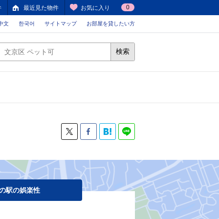
0
件
最近見た物件
お気に入り
中文
한국어
サイトマップ
お部屋を貸したい方
検索
の駅の娯楽性