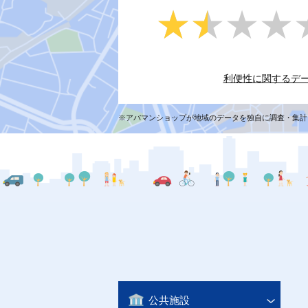
★★★★
★★★★
利便性に関するデ
※アパマンショップが地域のデータを独自に調査・集計
公共施設