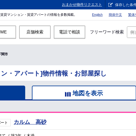
おまかせ物件リクエスト
保存した条
。賃貸マンション・賃貸アパートの情報を多数掲載。
English
簡体中文
繁体
OME
店舗検索
電話で相談
フリーワード検索
下関市
ョン・アパート]物件情報・お部屋探し
地図を表示
カルム 高砂
パート
建て
/
築2年
/
木造