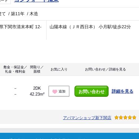
パート
建て
/
築11年
/
木造
県下関市清末本町 12-
山陽本線（ＪＲ西日本） 小月駅/徒歩22分
敷金・保証金／
間取り／
お気に入り
お問い合わせ／詳細を見る
礼金・権利金
面積
－
2DK
詳細を見る
お問い合わせ
追加
－
42.23m²
アパマンショップ新下関店