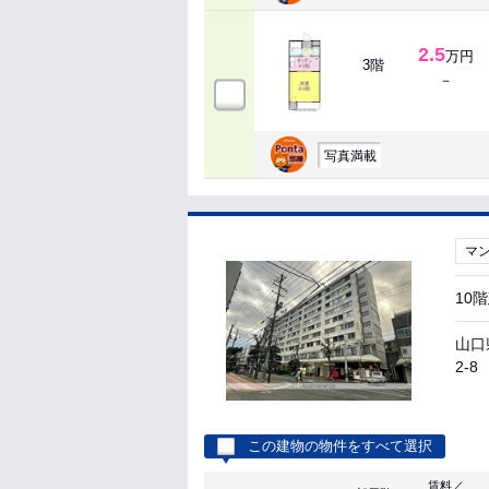
2.5
万円
3階
－
写真満載
マ
10
山口
2-8
この建物の物件をすべて選択
賃料／