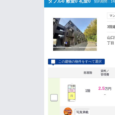
ダブル0 敷金0 礼金0
契約期間：1年
マ
3階
山口
丁目 
この建物の物件をすべて選択
賃料／
部屋階
管理費
2.5
万円
1階
－
写真満載