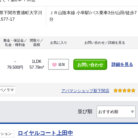
県下関市豊浦町大字川
ＪＲ山陰本線 小串駅/バス乗車3分/山田/徒歩7
1577-17
分
敷金・保証金／
間取り／
お気に入り
お問い合わせ／詳細を見る
礼金・権利金
面積
－
1LDK
詳細を見る
お問い合わせ
追加
79,500円
57.79m²
パノラマ
アパマンショップ新下関店
並び順
ロイヤルコート上田中
ンション