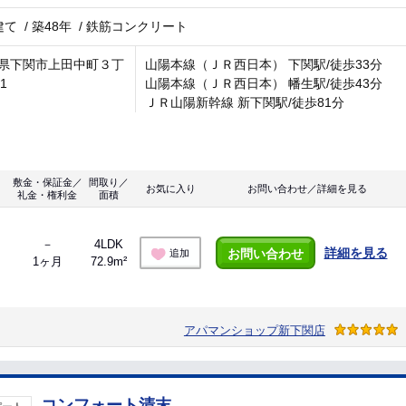
建て
/
築48年
/
鉄筋コンクリート
県下関市上田中町３丁
山陽本線（ＪＲ西日本） 下関駅/徒歩33分
-1
山陽本線（ＪＲ西日本） 幡生駅/徒歩43分
ＪＲ山陽新幹線 新下関駅/徒歩81分
敷金・保証金／
間取り／
お気に入り
お問い合わせ／詳細を見る
礼金・権利金
面積
－
4LDK
詳細を見る
お問い合わせ
追加
1ヶ月
72.9m²
アパマンショップ新下関店
コンフォート清末