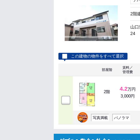
ア
2階
山口
24
この建物の物件をすべて選択
賃料／
部屋階
管理費
4.2
万円
2階
3,000円
写真満載
パノラマ