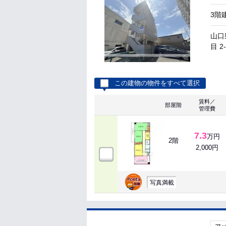
3階
山口
目 2
この建物の物件をすべて選択
賃料／
部屋階
管理費
7.3
万円
2階
2,000円
写真満載