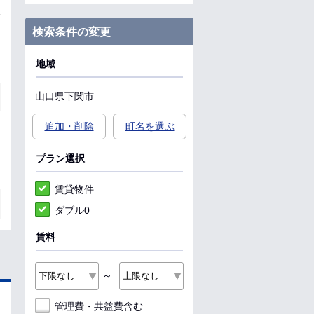
検索条件の変更
地域
山口県
下関市
追加・削除
町名を選ぶ
プラン選択
賃貸物件
ダブル0
賃料
～
管理費・共益費含む