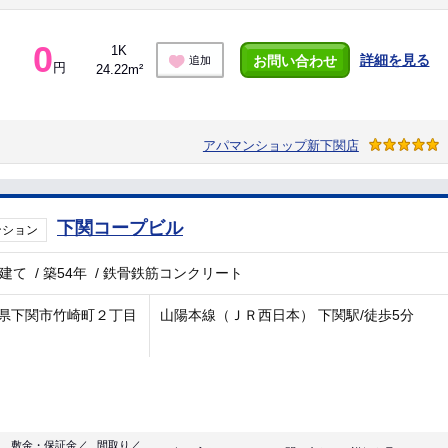
0
1K
詳細を見る
お問い合わせ
追加
円
24.22m²
アパマンショップ新下関店
下関コープビル
ンション
階建て
/
築54年
/
鉄骨鉄筋コンクリート
県下関市竹崎町２丁目
山陽本線（ＪＲ西日本） 下関駅/徒歩5分
敷金・保証金／
間取り／