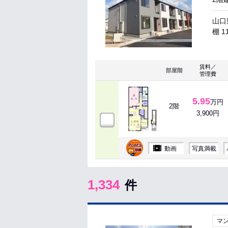
山口
棚 1
賃料／
部屋階
管理費
5.95
万円
2階
3,900円
動画
写真満載
1,334
件
マ