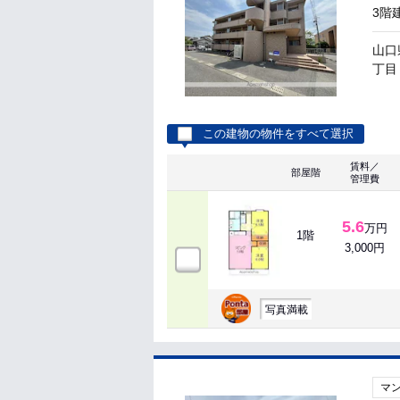
3階
山口
丁目 
この建物の物件をすべて選択
賃料／
部屋階
管理費
5.6
万円
1階
3,000円
写真満載
マ