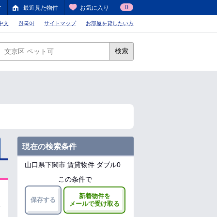
0
件
最近見た物件
お気に入り
中文
한국어
サイトマップ
お部屋を貸したい方
検索
現在の検索条件
山口県下関市
賃貸物件 ダブル0
この条件で
新着物件を
保存する
メールで受け取る