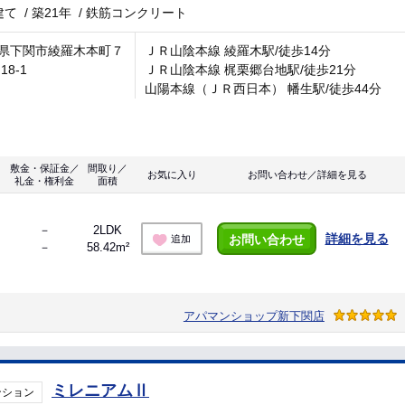
建て
/
築21年
/
鉄筋コンクリート
県下関市綾羅木本町７
ＪＲ山陰本線 綾羅木駅/徒歩14分
18-1
ＪＲ山陰本線 梶栗郷台地駅/徒歩21分
山陽本線（ＪＲ西日本） 幡生駅/徒歩44分
敷金・保証金／
間取り／
お気に入り
お問い合わせ／詳細を見る
礼金・権利金
面積
－
2LDK
詳細を見る
お問い合わせ
追加
－
58.42m²
アパマンショップ新下関店
ミレニアムⅡ
ンション