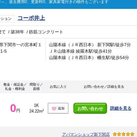
～、退去費用0、更新料0、家具家電付きの物件もございます
コーポ井上
ンション
建て
/
築38年
/
鉄筋コンクリート
県下関市一の宮本町１
山陽本線（ＪＲ西日本） 新下関駅/徒歩7分
1-5
ＪＲ山陰本線 綾羅木駅/徒歩41分
山陽本線（ＪＲ西日本） 幡生駅/徒歩54分
敷金・保証金／
間取り／
お気に入り
お問い合わせ／詳細を見る
礼金・権利金
面積
0
1K
詳細を見る
お問い合わせ
追加
円
24.22m²
アパマンショップ新下関店