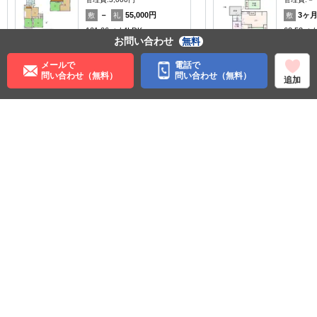
－
55,000円
3ヶ
敷
礼
敷
101.06㎡
4LDK
62.52㎡
お問い合わせ
無料
宇部駅 徒歩12分
宇部駅 徒
山口県宇部市西宇部北７丁
山口県宇
目
メールで
電話で
料理が楽
暖かい
問い合わせ（無料）
問い合わせ（無料）
追加
ペット可
ルームシェア
リノベ
住む街研究所で街の情報を見る
山口県
宇部市
山陽本線（ＪＲ西日本）
宇部駅
©APAMAN Co.,Ltd.