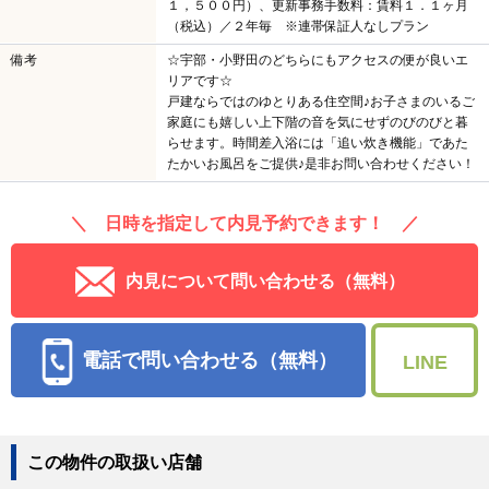
１，５００円）、更新事務手数料：賃料１．１ヶ月
（税込）／２年毎 ※連帯保証人なしプラン
備考
☆宇部・小野田のどちらにもアクセスの便が良いエ
リアです☆
戸建ならではのゆとりある住空間♪お子さまのいるご
家庭にも嬉しい上下階の音を気にせずのびのびと暮
らせます。時間差入浴には「追い炊き機能」であた
たかいお風呂をご提供♪是非お問い合わせください！
＼ 日時を指定して内見予約できます！ ／
内見について問い合わせる（無料）
電話で問い合わせる（無料）
LINE
この物件の取扱い店舗