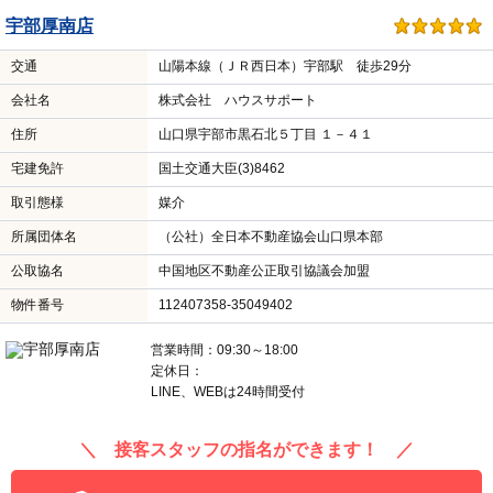
宇部厚南店
交通
山陽本線（ＪＲ西日本）宇部駅 徒歩29分
会社名
株式会社 ハウスサポート
住所
山口県宇部市黒石北５丁目 １－４１
宅建免許
国土交通大臣(3)8462
取引態様
媒介
所属団体名
（公社）全日本不動産協会山口県本部
公取協名
中国地区不動産公正取引協議会加盟
物件番号
112407358-35049402
営業時間：09:30～18:00
定休日：
LINE、WEBは24時間受付
＼ 接客スタッフの指名ができます！ ／