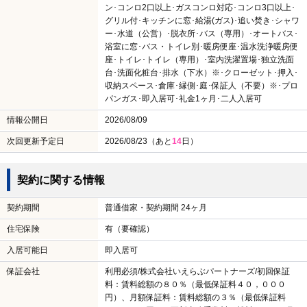
ン･コンロ2口以上･ガスコンロ対応･コンロ3口以上･
グリル付･キッチンに窓･給湯(ガス)･追い焚き･シャワ
ー･水道（公営）･脱衣所･バス（専用）･オートバス･
浴室に窓･バス・トイレ別･暖房便座･温水洗浄暖房便
座･トイレ･トイレ（専用）･室内洗濯置場･独立洗面
台･洗面化粧台･排水（下水）※･クローゼット･押入･
収納スペース･倉庫･縁側･庭･保証人（不要）※･プロ
パンガス･即入居可･礼金1ヶ月･二人入居可
情報公開日
2026/08/09
次回更新予定日
2026/08/23（あと
14
日）
契約に関する情報
契約期間
普通借家・契約期間 24ヶ月
住宅保険
有（要確認）
入居可能日
即入居可
保証会社
利用必須/株式会社いえらぶパートナーズ/初回保証
料：賃料総額の８０％（最低保証料４０，０００
円）、月額保証料：賃料総額の３％（最低保証料