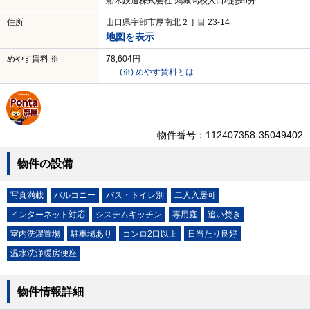
船木鉄道株式会社 鴻城高校入口/徒歩6分
住所
山口県宇部市厚南北２丁目 23-14
地図を表示
めやす賃料 ※
78,604円
(※) めやす賃料とは
物件番号：112407358-35049402
物件の設備
写真満載
バルコニー
バス・トイレ別
二人入居可
インターネット対応
システムキッチン
専用庭
追い焚き
室内洗濯置場
駐車場あり
コンロ2口以上
日当たり良好
温水洗浄暖房便座
物件情報詳細