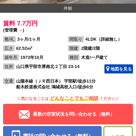
外観
賃料 7.7万円
(管理費
－
)
敷/礼
3ヶ月/1ヶ月
間取り
4LDK（詳細無し）
2
広さ
62.52m
階建
2階建/2階
築年月
1973年10月
種別
木造/一戸建て
住所
山口県宇部市厚南北２丁目 23-14
地図を見る
交通
山陽本線（ＪＲ西日本） 宇部駅/徒歩11分
船木鉄道株式会社 鴻城高校入口/徒歩6分
どんなことでもご相談
＼気になることは
ください／
最新の空室状況を問い合わせる（無料）