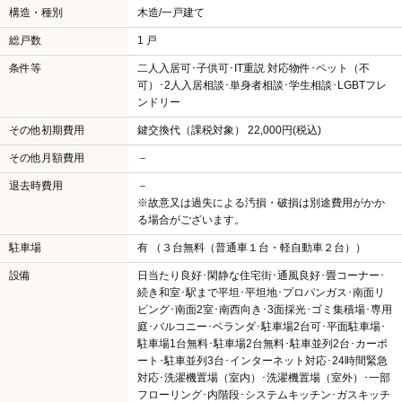
構造・種別
木造/一戸建て
総戸数
1 戸
条件等
二人入居可･子供可･IT重説 対応物件･ペット（不
可）･2人入居相談･単身者相談･学生相談･LGBTフレ
ンドリー
その他初期費用
鍵交換代（課税対象） 22,000円(税込)
その他月額費用
－
退去時費用
－
※故意又は過失による汚損・破損は別途費用がかか
る場合がございます。
駐車場
有 （３台無料（普通車１台・軽自動車２台））
設備
日当たり良好･閑静な住宅街･通風良好･畳コーナー･
続き和室･駅まで平坦･平坦地･プロパンガス･南面リ
ビング･南面2室･南西向き･3面採光･ゴミ集積場･専用
庭･バルコニー･ベランダ･駐車場2台可･平面駐車場･
駐車場1台無料･駐車場2台無料･駐車並列2台･カーポ
ート･駐車並列3台･インターネット対応･24時間緊急
対応･洗濯機置場（室内）･洗濯機置場（室外）･一部
フローリング･内階段･システムキッチン･ガスキッチ