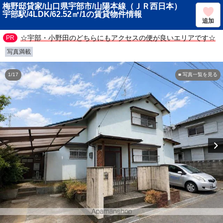
梅野邸貸家/山口県宇部市/山陽本線（ＪＲ西日本）
宇部駅/4LDK/62.52㎡/1の賃貸物件情報
追加
☆宇部・小野田のどちらにもアクセスの便が良いエリアです☆
写真満載
1/17
■ 写真一覧を見る