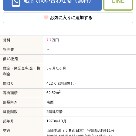
電話で問い合わせる（無料）
LINE
お気に入りに追加する
賃料
7.7
万円
管理費
－
償却/敷引
－
敷金・保証金/礼金・権
3ヶ月/1ヶ月
利金
間取り
4LDK（詳細無し）
2
専有面積
62.52m
部屋向き
南西
建物階数
2階建/2階
築年月
1973年10月
交通
山陽本線（ＪＲ西日本） 宇部駅/徒歩11分