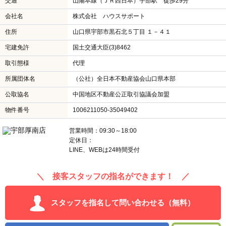
交通
山陽本線（ＪＲ西日本）宇部駅 徒歩29分
会社名
株式会社 ハウスサポート
住所
山口県宇部市黒石北５丁目 １－４１
宅建免許
国土交通大臣(3)8462
取引態様
代理
所属団体名
（公社）全日本不動産協会山口県本部
公取協名
中国地区不動産公正取引協議会加盟
物件番号
1006211050-35049402
営業時間：09:30～18:00
定休日：
LINE、WEBは24時間受付
＼ 接客スタッフの指名ができます！ ／
スタッフを指名して問い合わせる（無料）