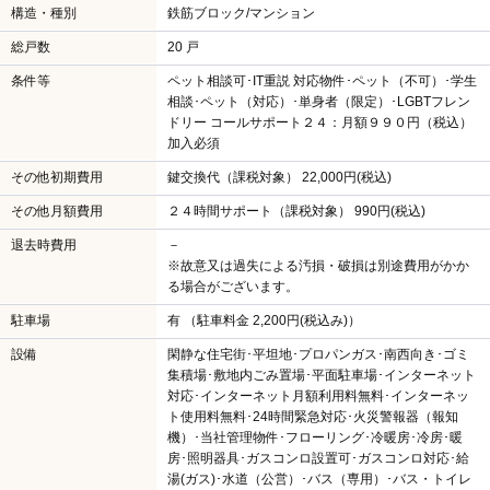
構造・種別
鉄筋ブロック/マンション
総戸数
20 戸
条件等
ペット相談可･IT重説 対応物件･ペット（不可）･学生
相談･ペット（対応）･単身者（限定）･LGBTフレン
ドリー コールサポート２４：月額９９０円（税込）
加入必須
その他初期費用
鍵交換代（課税対象） 22,000円(税込)
その他月額費用
２４時間サポート（課税対象） 990円(税込)
退去時費用
－
※故意又は過失による汚損・破損は別途費用がかか
る場合がございます。
駐車場
有 （駐車料金 2,200円(税込み)）
設備
閑静な住宅街･平坦地･プロパンガス･南西向き･ゴミ
集積場･敷地内ごみ置場･平面駐車場･インターネット
対応･インターネット月額利用料無料･インターネッ
ト使用料無料･24時間緊急対応･火災警報器（報知
機）･当社管理物件･フローリング･冷暖房･冷房･暖
房･照明器具･ガスコンロ設置可･ガスコンロ対応･給
湯(ガス)･水道（公営）･バス（専用）･バス・トイレ