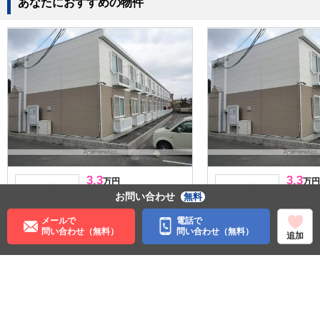
あなたにおすすめの物件
3.3
3.3
万円
万円
管理費:4,500円
管理費:4,
お問い合わせ
無料
－
－
－
敷
礼
敷
メールで
電話で
23.71㎡
1K
23.71㎡
問い合わせ（無料）
問い合わせ（無料）
追加
常盤駅 徒歩3分
常盤駅 徒
山口県宇部市大字西岐波
山口県宇
料理が楽
収納
暖かい
料理が楽
収納
暖か