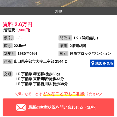
外観
賃料 2.6万円
(管理費
1,500円
)
敷/礼
－/－
間取り
1K（詳細無し）
2
広さ
22.5m
階建
2階建/2階
築年月
1980年09月
種別
鉄筋ブロック/マンション
住所
山口県宇部市大字上宇部 2544-2
地図を見る
交通
ＪＲ宇部線 琴芝駅/徒歩33分
ＪＲ宇部線 東新川駅/徒歩33分
ＪＲ宇部線 宇部新川駅/徒歩38分
どんなことでもご相談
＼気になることは
ください／
最新の空室状況を問い合わせる（無料）