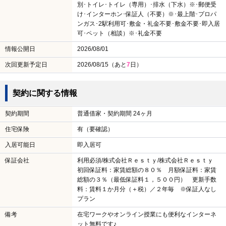
別･トイレ･トイレ（専用）･排水（下水）※･郵便受
け･インターホン･保証人（不要）※･最上階･プロパ
ンガス･2駅利用可･敷金・礼金不要･敷金不要･即入居
可･ペット（相談）※･礼金不要
情報公開日
2026/08/01
次回更新予定日
2026/08/15（あと
7
日）
契約に関する情報
契約期間
普通借家・契約期間 24ヶ月
住宅保険
有（要確認）
入居可能日
即入居可
保証会社
利用必須/株式会社Ｒｅｓｔｙ/株式会社Ｒｅｓｔｙ
初回保証料：家賃総額の８０％ 月額保証料：家賃
総額の３％（最低保証料１，５００円） 更新手数
料：賃料１か月分（＋税）／２年毎 ※保証人なし
プラン
備考
在宅ワークやオンライン授業にも便利なインターネ
ット無料です♪