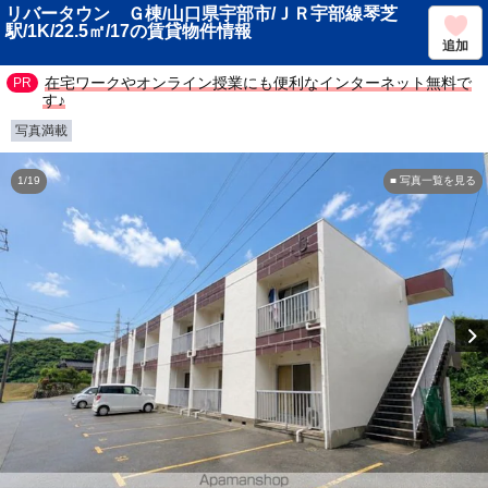
リバータウン Ｇ棟/山口県宇部市/ＪＲ宇部線琴芝
駅/1K/22.5㎡/17の賃貸物件情報
追加
在宅ワークやオンライン授業にも便利なインターネット無料で
す♪
写真満載
1/19
■ 写真一覧を見る