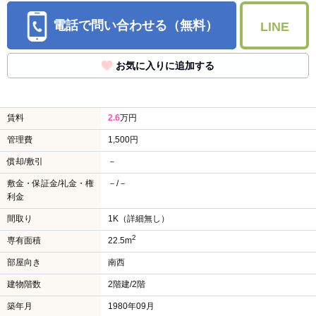
電話で問い合わせる（無料）
LINE
お気に入りに追加する
賃料
2.6
万円
管理費
1,500円
償却/敷引
－
敷金・保証金/礼金・権
－/－
利金
間取り
1K（詳細無し）
2
専有面積
22.5m
部屋向き
南西
建物階数
2階建/2階
築年月
1980年09月