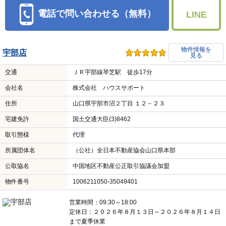
電話で問い合わせる（無料）
LINE
物件情報を
宇部店
見る
交通
ＪＲ宇部線琴芝駅 徒歩17分
会社名
株式会社 ハウスサポート
住所
山口県宇部市沼２丁目 １２－２３
宅建免許
国土交通大臣(3)8462
取引態様
代理
所属団体名
（公社）全日本不動産協会山口県本部
公取協名
中国地区不動産公正取引協議会加盟
物件番号
1006211050-35049401
営業時間：09:30～18:00
定休日：２０２６年８月１３日～２０２６年８月１４日
まで夏季休業