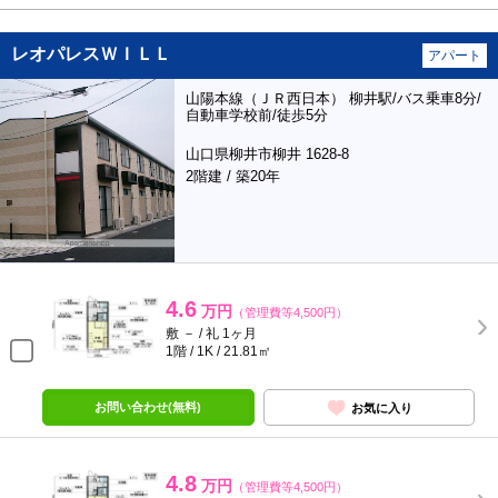
レオパレスＷＩＬＬ
アパート
山陽本線（ＪＲ西日本） 柳井駅/バス乗車8分/
自動車学校前/徒歩5分
山口県柳井市柳井 1628-8
2階建 / 築20年
4.6
万円
（管理費等4,500円）
敷 － / 礼 1ヶ月
1階 / 1K / 21.81㎡
お問い合わせ(無料)
お気に入り
4.8
万円
（管理費等4,500円）