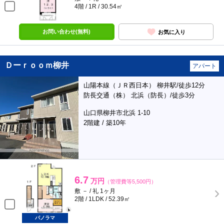
4階 / 1R / 30.54㎡
お問い合わせ(無料)
お気に入り
Ｄーｒｏｏｍ柳井
アパート
山陽本線（ＪＲ西日本） 柳井駅/徒歩12分
防長交通（株） 北浜（防長）/徒歩3分
山口県柳井市北浜 1-10
2階建 / 築10年
6.7
万円
（管理費等5,500円）
敷 － / 礼 1ヶ月
2階 / 1LDK / 52.39㎡
パノラマ