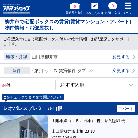
0
0
最近見た物件
お気に入り
保存した条件
メニュー
柳井市で宅配ボックスの賃貸[賃貸マンション・アパート]
物件情報・お部屋探し
ご希望条件に合う宅配ボックス付きの物件情報・お部屋探しをサポート
します。
地域・路線
山口県柳井市
変更する
条件
宅配ボックス 賃貸物件 ダブル0
変更する
34
件
□をチェックでまとめて問い合わせ
レオパレスプレミール山根
アパート
山陽本線（ＪＲ西日本） 柳井駅/徒歩17分
山口県柳井市山根 23-18
2階建 / 築20年