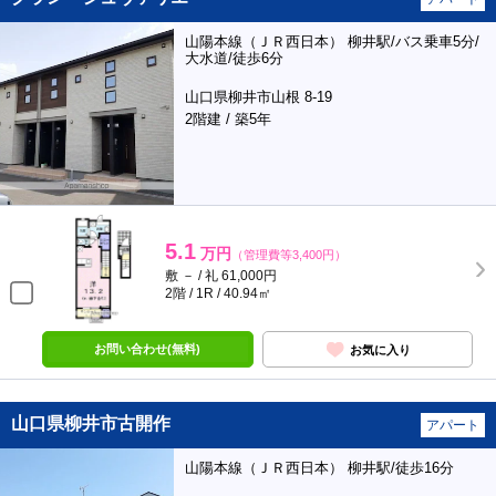
山陽本線（ＪＲ西日本） 柳井駅/バス乗車5分/
大水道/徒歩6分
山口県柳井市山根 8-19
2階建 / 築5年
5.1
万円
（管理費等3,400円）
敷 － / 礼 61,000円
2階 / 1R / 40.94㎡
お問い合わせ(無料)
お気に入り
山口県柳井市古開作
アパート
山陽本線（ＪＲ西日本） 柳井駅/徒歩16分