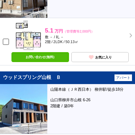
5.1
万円
（管理費等2,000円）
敷 － / 礼 －
2階 / 2LDK / 50.13㎡
お問い合わせ(無料)
お気に入り
ウッドスプリング山根 Ｂ
アパート
山陽本線（ＪＲ西日本） 柳井駅/徒歩18分
山口県柳井市山根 6-26
2階建 / 築0年