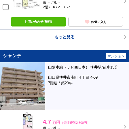
敷 － / 礼 －
2階 / 1K / 21.81㎡
お問い合わせ(無料)
お気に入り
もっと見る
シャンテ
マンション
山陽本線（ＪＲ西日本） 柳井駅/徒歩15分
山口県柳井市南町４丁目 4-69
7階建 / 築20年
4.7
万円
（管理費等2,500円）
敷 － / 礼 －