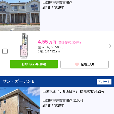
山口県柳井市古開作
2階建 / 築19年
4.55
万円
（管理費等2,300円）
敷 － / 礼 55,500円
1階 / 1R / 32.9㎡
お問い合わせ(無料)
お気に入り
サン・ガーデンＢ
アパート
山陽本線（ＪＲ西日本） 柳井駅/徒歩22分
山口県柳井市古開作 1163-1
2階建 / 築20年