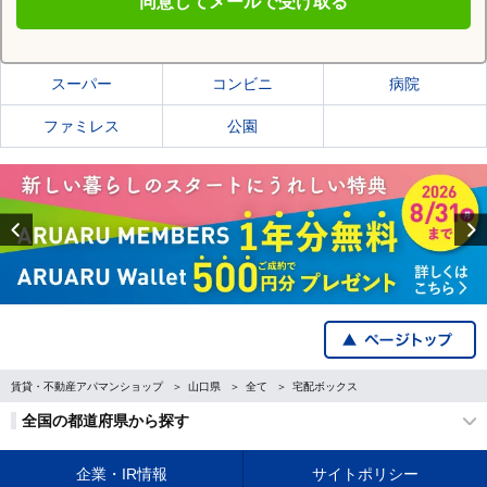
同意してメールで受け取る
柳井市の施設一覧
スーパー
コンビニ
病院
ファミレス
公園
Previous
賃貸・不動産アパマンショップ
山口県
全て
宅配ボックス
全国の都道府県から探す
企業・IR情報
サイトポリシー