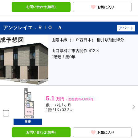
お問い合わせ(無料)
お気に入り
アンソレイエ．ＲＩＯ Ａ
アパート
山陽本線（ＪＲ西日本） 柳井駅/徒歩8分
山口県柳井市古開作 412-3
2階建 / 築0年
5.1
万円
（管理費等4,600円）
敷 － / 礼 1ヶ月
1階 / 1K / 33.2㎡
新築
お問い合わせ(無料)
お気に入り