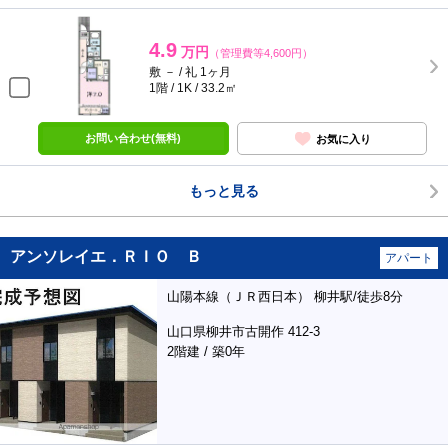
4.9
万円
（管理費等4,600円）
敷 － / 礼 1ヶ月
1階 / 1K / 33.2㎡
お問い合わせ(無料)
お気に入り
もっと見る
アンソレイエ．ＲＩＯ Ｂ
アパート
山陽本線（ＪＲ西日本） 柳井駅/徒歩8分
山口県柳井市古開作 412-3
2階建 / 築0年