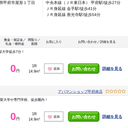
県甲府市屋形１丁目
中央本線（ＪＲ東日本） 甲府駅/徒歩27分
ＪＲ身延線 金手駅/徒歩41分
ＪＲ身延線 善光寺駅/徒歩54分
敷金・保証金／
間取り／
お気に入り
お問い合わせ／詳細を見る
礼金・権利金
面積
梨大学徒歩7分！
0
1R
詳細を見る
お問い合わせ
追加
円
14.9m²
アパマンショップ甲府南店
山梨大学や専門学校、徒歩圏内！
0
1R
詳細を見る
お問い合わせ
追加
円
14.9m²