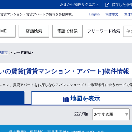
おまかせ物件リクエスト
保存した条
。賃貸マンション・賃貸アパートの情報を多数掲載。
English
簡体中文
繁体
OME
店舗検索
電話で相談
フリーワード検索
甲府市
カード支払い
いの賃貸[賃貸マンション・アパート]物件情報
ション、賃貸アパートをお探しならアパマンショップ！ご希望条件に合うカードで
地図を表示
並び順