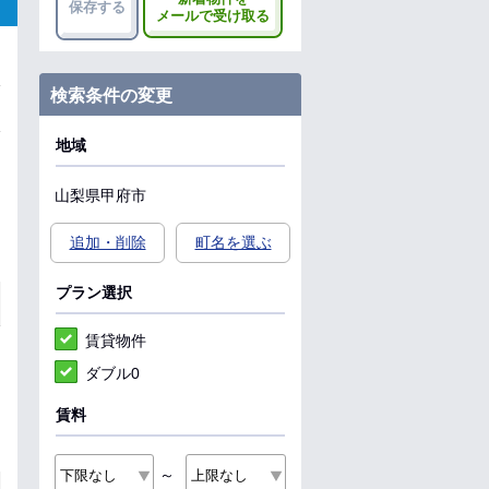
保存する
メールで受け取る
検索条件の変更
地域
山梨県
甲府市
追加・削除
町名を選ぶ
プラン選択
賃貸物件
ダブル0
賃料
～