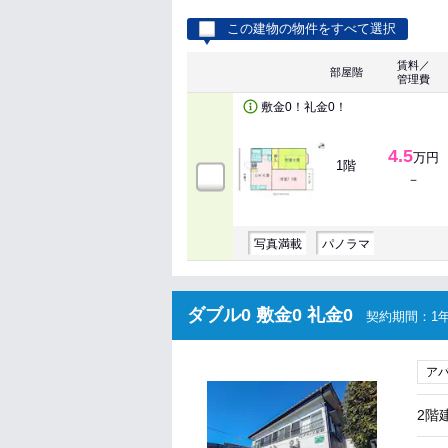
この建物の物件をすべて選択
賃料／
部屋階
管理費
敷金0！礼金0！
4.5
万円
1階
－
写真満載
パノラマ
ダブル0 敷金0 礼金0
契約期間：1年
ア
2階