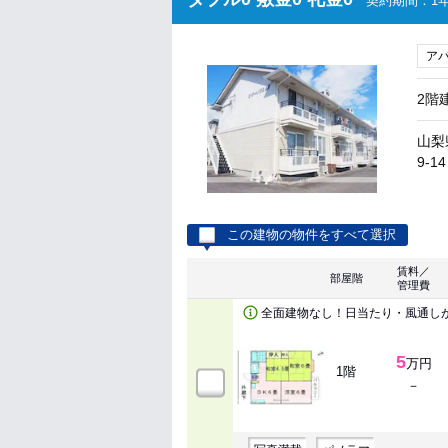
契約期間：1年
ア
2階
山梨
9-14
この建物の物件をすべて選択
賃料／
部屋階
管理費
全面建物なし！日当たり・風通し
5
万円
1階
－