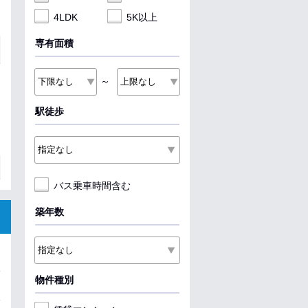
4LDK
5K以上
専有面積
～
駅徒歩
バス乗車時間含む
築年数
物件種別