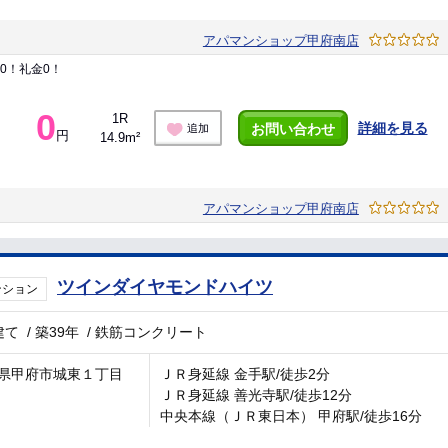
アパマンショップ甲府南店
0！礼金0！
0
1R
詳細を見る
お問い合わせ
追加
円
14.9m²
アパマンショップ甲府南店
ツインダイヤモンドハイツ
ンション
建て
/
築39年
/
鉄筋コンクリート
県甲府市城東１丁目
ＪＲ身延線 金手駅/徒歩2分
ＪＲ身延線 善光寺駅/徒歩12分
中央本線（ＪＲ東日本） 甲府駅/徒歩16分