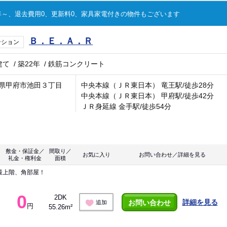
～、退去費用0、更新料0、家具家電付きの物件もございます
Ｂ．Ｅ．Ａ．Ｒ
ンション
建て
/
築22年
/
鉄筋コンクリート
県甲府市池田３丁目
中央本線（ＪＲ東日本） 竜王駅/徒歩28分
中央本線（ＪＲ東日本） 甲府駅/徒歩42分
ＪＲ身延線 金手駅/徒歩54分
敷金・保証金／
間取り／
お気に入り
お問い合わせ／詳細を見る
礼金・権利金
面積
最上階、角部屋！
0
2DK
詳細を見る
お問い合わせ
追加
円
55.26m²