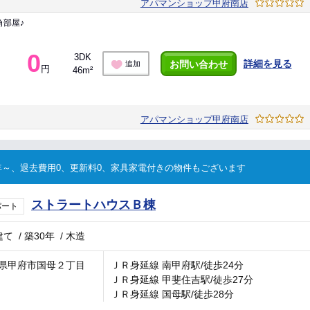
アパマンショップ甲府南店
部屋♪
0
3DK
詳細を見る
お問い合わせ
追加
円
46m²
アパマンショップ甲府南店
～、退去費用0、更新料0、家具家電付きの物件もございます
ストラートハウスＢ棟
パート
建て
/
築30年
/
木造
県甲府市国母２丁目
ＪＲ身延線 南甲府駅/徒歩24分
ＪＲ身延線 甲斐住吉駅/徒歩27分
ＪＲ身延線 国母駅/徒歩28分