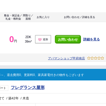
敷金・保証金／
間取り／
お気に入り
お問い合わせ／詳細を見る
礼金・権利金
面積
0
2DK
詳細を見る
お問い合わせ
追加
円
39m²
アパマンショップ甲府南店
～、退去費用0、更新料0、家具家電付きの物件もございます
フレグランス屋形
パート
建て
/
築42年
/
木造