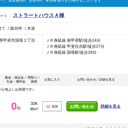
～、退去費用0、更新料0、家具家電付きの物件もございます
ストラートハウスＡ棟
パート
建て
/
築30年
/
木造
県甲府市国母２丁目
ＪＲ身延線 南甲府駅/徒歩24分
ＪＲ身延線 甲斐住吉駅/徒歩27分
ＪＲ身延線 国母駅/徒歩28分
敷金・保証金／
間取り／
お気に入り
お問い合わせ／詳細を見る
礼金・権利金
面積
が心地よいお部屋です♪
0
3DK
詳細を見る
お問い合わせ
追加
円
46m²