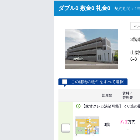
ダブル0 敷金0 礼金0
契約期間：1年
マ
3階
山梨
6-8
この建物の物件をすべて選択
賃料／
部屋階
管理費
【家賃クレカ決済可能】ＲＣ造の
7.1
万円
3階
－