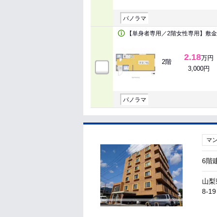
パノラマ
【単身者専用／2階女性専用】敷金
2.18
万円
2階
3,000円
パノラマ
マ
6階
山梨
8-19