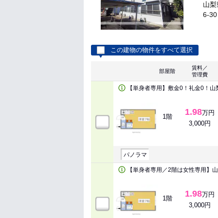
山梨
6-30
この建物の物件をすべて選択
賃料／
部屋階
管理費
【単身者専用】敷金0！礼金0！山
1.98
万円
1階
3,000円
パノラマ
【単身者専用／2階は女性専用】
1.98
万円
1階
3,000円