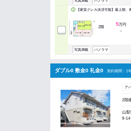
写真満載
パノラマ
【家賃クレカ決済可能】最上階、角
5
万円
2階
－
写真満載
パノラマ
ダブル0 敷金0 礼金0
契約期間：1年
ア
2階
山梨
9-14