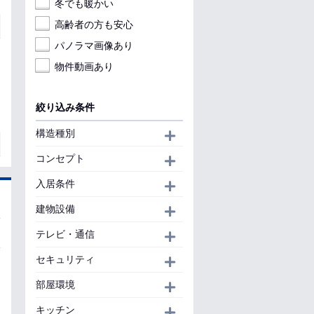
冬でも暖かい
高齢者の方も安心
パノラマ画像あり
物件動画あり
絞り込み条件
構造種別
開く
コンセプト
開く
入居条件
開く
建物設備
開く
テレビ・通信
開く
セキュリティ
開く
部屋環境
開く
キッチン
開く