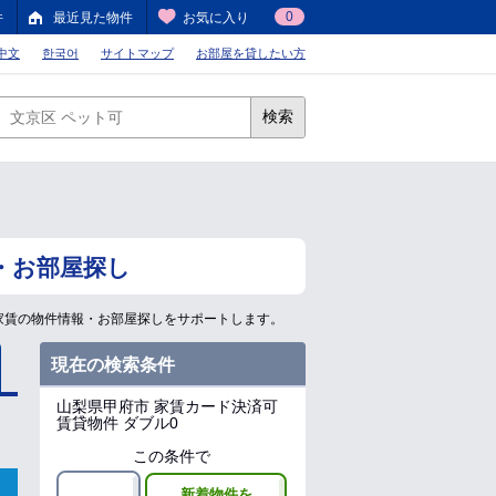
0
件
最近見た物件
お気に入り
中文
한국어
サイトマップ
お部屋を貸したい方
検索
・お部屋探し
家賃の物件情報・お部屋探しをサポートします。
現在の検索条件
山梨県甲府市
家賃カード決済可
賃貸物件 ダブル0
この条件で
新着物件を