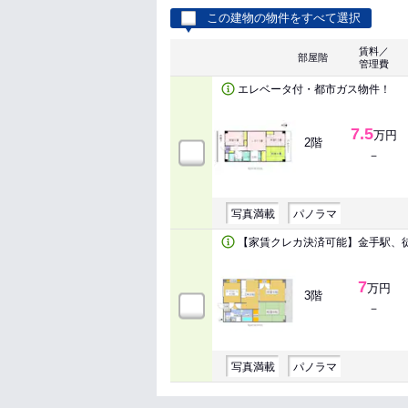
この建物の物件をすべて選択
賃料／
部屋階
管理費
エレベータ付・都市ガス物件！
7.5
万円
2階
－
写真満載
パノラマ
【家賃クレカ決済可能】金手駅、
7
万円
3階
－
写真満載
パノラマ