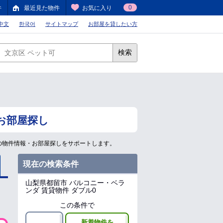
0
件
最近見た物件
お気に入り
中文
한국어
サイトマップ
お部屋を貸したい方
検索
お部屋探し
の物件情報・お部屋探しをサポートします。
現在の検索条件
山梨県都留市
バルコニー・ベラ
ンダ 賃貸物件 ダブル0
この条件で
新着物件を