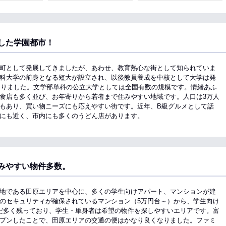
した学園都市！
町として発展してきましたが、あわせ、教育熱心な街として知られていま
科大学の前身となる短大が設立され、以後教員養成を中核として大学は発
になりました。文学部単科の公立大学としては全国有数の規模です。情緒あふ
食店も多く並び、お年寄りから若者まで住みやすい地域です。人口は3万人
もあり、買い物ニーズにも応えやすい街です。近年、B級グルメとして話
にも近く、市内にも多くのうどん店があります。
みやすい物件多数。
地である田原エリアを中心に、多くの学生向けアパート、マンションが建
のセキュリティが確保されているマンション（5万円台～）から、学生向け
だ多く残っており、学生・単身者は希望の物件を探しやすいエリアです。富
プンしたことで、田原エリアの交通の便はかなり良くなりました。ファミ