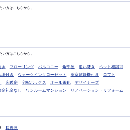
たい方はこちらから。
たい方はこちらから。
向き
フローリング
バルコニー
角部屋
追い焚き
ペット相談可
き場付き
ウォークインクローゼット
浴室乾燥機付き
ロフト
ト
床暖房
宅配ボックス
オール電化
デザイナーズ
敷金礼金なし
ワンルームマンション
リノベーション・リフォーム
県
長野県