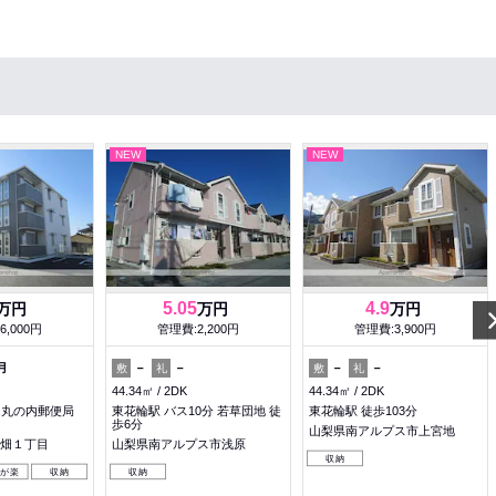
NEW
NEW
5.05
4.9
万円
万円
万円
6,000円
管理費:2,200円
管理費:3,900円
月
－
－
－
－
敷
礼
敷
礼
44.34㎡
2DK
44.34㎡
2DK
 丸の内郵便局
東花輪駅 バス10分 若草団地 徒
東花輪駅 徒歩103分
歩6分
山梨県南アルプス市上宮地
畑１丁目
山梨県南アルプス市浅原
収納
理が楽
収納
収納