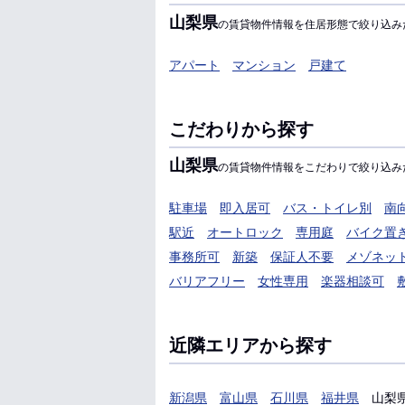
山梨県
の賃貸物件情報を住居形態で絞り込み
アパート
マンション
戸建て
こだわりから探す
山梨県
の賃貸物件情報をこだわりで絞り込み
駐車場
即入居可
バス・トイレ別
南
駅近
オートロック
専用庭
バイク置
事務所可
新築
保証人不要
メゾネッ
バリアフリー
女性専用
楽器相談可
近隣エリアから探す
新潟県
富山県
石川県
福井県
山梨