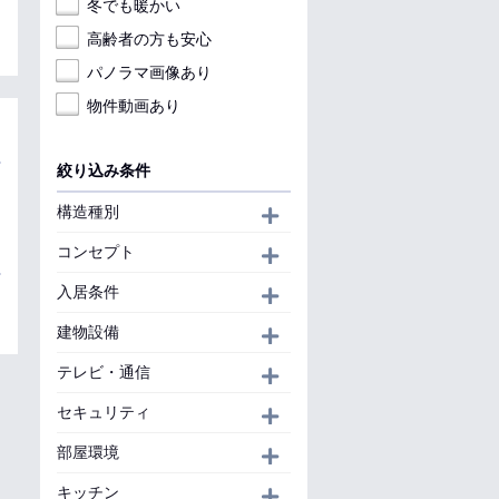
冬でも暖かい
高齢者の方も安心
パノラマ画像あり
物件動画あり
絞り込み条件
構造種別
開く
コンセプト
開く
入居条件
開く
建物設備
開く
テレビ・通信
開く
セキュリティ
開く
部屋環境
開く
キッチン
開く