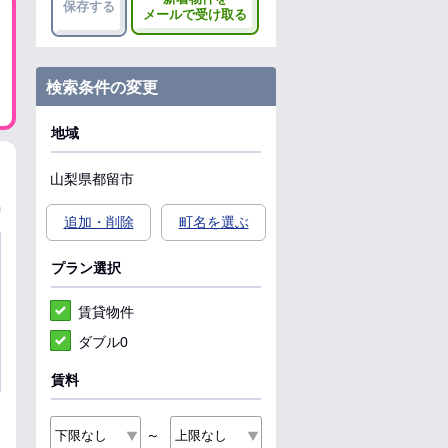
保存する
メールで受け取る
検索条件の変更
地域
山梨県
都留市
追加・削除
町名を選ぶ
プラン選択
賃貸物件
ダブル0
賃料
～