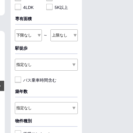
4LDK
5K以上
専有面積
～
NEW
NEW
NEW
駅徒歩
バス乗車時間含む
5.25
5.5
5.5
万円
万円
Next
管理費:2,200円
管理費:2,200円
管理費:2
築年数
－
－
－
－
－
－
敷
礼
敷
礼
敷
礼
44.34㎡
2DK
53.51㎡
2LDK
53.51㎡
2LDK
東花輪駅 徒歩37分
甲斐住吉駅 徒歩13分
甲斐住吉駅 徒歩
山梨県南アルプス市浅原
山梨県甲府市下小河原町
山梨県甲府市下
物件種別
収納
収納
収納