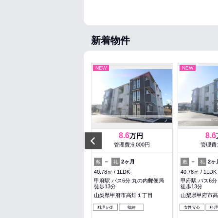
新着物件
NEW
NEW
NEW
5.9
8.6
8.6
万円
万円
Previous
管理費:3,000円
管理費:6,000円
管理費:
－
－
－
2ヶ月
－
2ヶ
敷
礼
敷
礼
敷
礼
39.94㎡
1LDK
40.78㎡
1LDK
40.78㎡
1LDK
甲府駅 徒歩29分
甲府駅 バス6分 丸の内郵便局
甲府駅 バス6分
徒歩13分
徒歩13分
山梨県甲府市大手１丁目
山梨県甲府市高畑１丁目
山梨県甲府市高
料理が楽
収納
女性安心
料