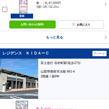
敷 － / 礼 87,000円
1階 / 1R / 32.23㎡
新築
お問い合わせ(無料)
お気に入り
もっと見る
レジデンス ＫＩＤＡーＣ
アパート
富士急行 谷村町駅/徒歩27分
山梨県都留市法能 661-4
2階建 / 築0年