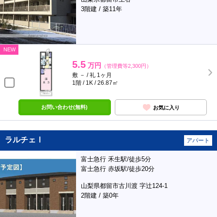
3階建 / 築11年
NEW
5.5
万円
（管理費等2,300円）
敷 － / 礼 1ヶ月
1階 / 1K / 26.87㎡
お問い合わせ(無料)
お気に入り
ラルチェⅠ
アパート
富士急行 禾生駅/徒歩5分
富士急行 赤坂駅/徒歩20分
山梨県都留市古川渡 字辻124-1
2階建 / 築0年