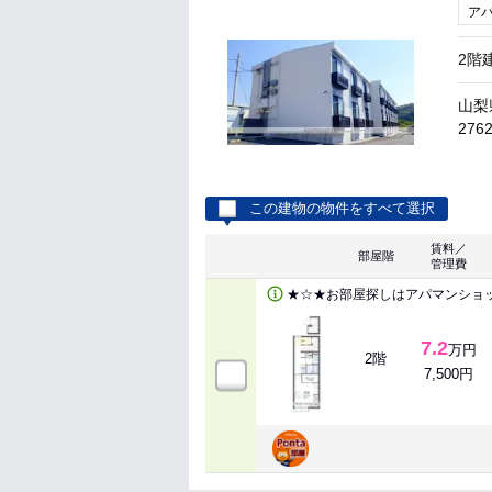
ア
2階
山梨
2762
この建物の物件をすべて選択
賃料／
部屋階
管理費
★☆★お部屋探しはアパマンショ
7.2
万円
2階
7,500円