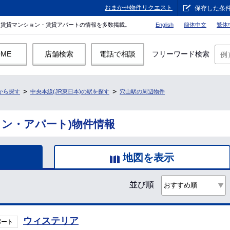
おまかせ物件リクエスト
保存した条
。賃貸マンション・賃貸アパートの情報を多数掲載。
English
簡体中文
繁体
OME
店舗検索
電話で相談
フリーワード検索
から探す
中央本線(JR東日本)の駅を探す
穴山駅の周辺物件
ョン・アパート)物件情報
地図を表示
並び順
ウィステリア
パート