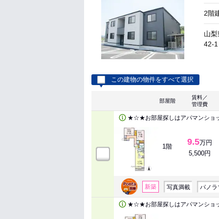
2階
山梨
42-1
この建物の物件をすべて選択
賃料／
部屋階
管理費
★☆★お部屋探しはアパマンショ
9.5
万円
1階
5,500円
新築
写真満載
パノラ
★☆★お部屋探しはアパマンショ