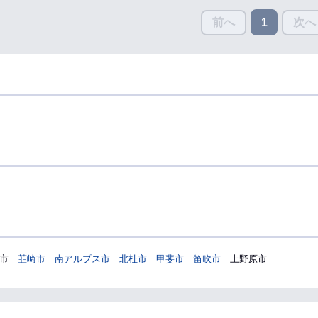
前へ
次へ
1
市
韮崎市
南アルプス市
北杜市
甲斐市
笛吹市
上野原市