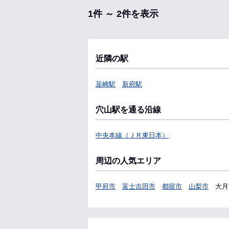
1件 ～ 2件を表示
近隣の駅
韮崎駅
新府駅
穴山駅を通る沿線
中央本線（ＪＲ東日本）
周辺の人気エリア
甲府市
富士吉田市
都留市
山梨市
大月