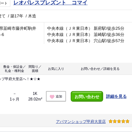
レオパレスプレズント コマイ
パート
建て
/
築17年
/
木造
県韮崎市藤井町駒井
中央本線（ＪＲ東日本） 新府駅/徒歩25分
-6
中央本線（ＪＲ東日本） 韮崎駅/徒歩36分
中央本線（ＪＲ東日本） 穴山駅/徒歩57分
敷金・保証金／
間取り／
お気に入り
お問い合わせ／詳細を見る
礼金・権利金
面積
ップ甲府大里店へ！★☆★
－
1K
詳細を見る
お問い合わせ
追加
1ヶ月
28.02m²
アパマンショップ甲府大里店