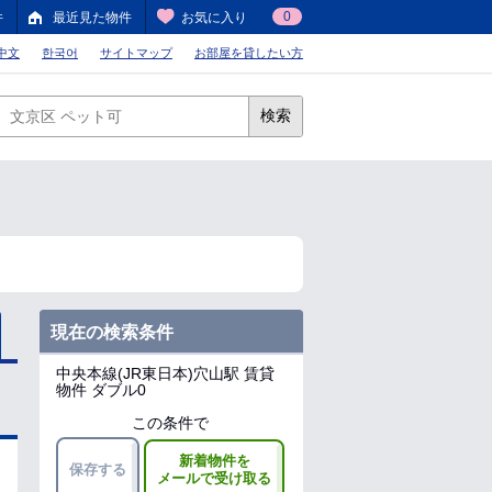
0
件
最近見た物件
お気に入り
中文
한국어
サイトマップ
お部屋を貸したい方
検索
現在の検索条件
中央本線(JR東日本)穴山駅
賃貸
物件 ダブル0
この条件で
新着物件を
保存する
メールで受け取る