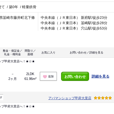
建て
/
築0年
/
軽量鉄骨
県韮崎市藤井町北下條
中央本線（ＪＲ東日本） 新府駅/徒歩23分
中央本線（ＪＲ東日本） 韮崎駅/徒歩28分
中央本線（ＪＲ東日本） 穴山駅/徒歩53分
敷金・保証金／
間取り／
お気に入り
お問い合わせ／詳細を見る
礼金・権利金
面積
ップ甲府大里店へ！★☆★
－
2LDK
詳細を見る
お問い合わせ
追加
2ヶ月
61.96m²
マ
アパマンショップ甲府大里店
ップ甲府大里店へ！★☆★