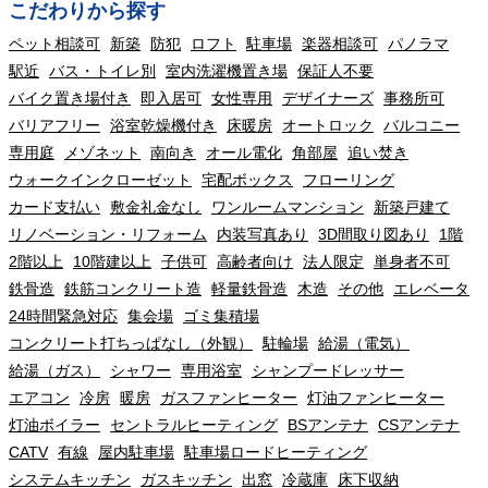
こだわりから探す
ペット相談可
新築
防犯
ロフト
駐車場
楽器相談可
パノラマ
駅近
バス・トイレ別
室内洗濯機置き場
保証人不要
バイク置き場付き
即入居可
女性専用
デザイナーズ
事務所可
バリアフリー
浴室乾燥機付き
床暖房
オートロック
バルコニー
専用庭
メゾネット
南向き
オール電化
角部屋
追い焚き
ウォークインクローゼット
宅配ボックス
フローリング
カード支払い
敷金礼金なし
ワンルームマンション
新築戸建て
リノベーション・リフォーム
内装写真あり
3D間取り図あり
1階
2階以上
10階建以上
子供可
高齢者向け
法人限定
単身者不可
鉄骨造
鉄筋コンクリート造
軽量鉄骨造
木造
その他
エレベータ
24時間緊急対応
集会場
ゴミ集積場
コンクリート打ちっぱなし（外観）
駐輪場
給湯（電気）
給湯（ガス）
シャワー
専用浴室
シャンプードレッサー
エアコン
冷房
暖房
ガスファンヒーター
灯油ファンヒーター
灯油ボイラー
セントラルヒーティング
BSアンテナ
CSアンテナ
CATV
有線
屋内駐車場
駐車場ロードヒーティング
システムキッチン
ガスキッチン
出窓
冷蔵庫
床下収納