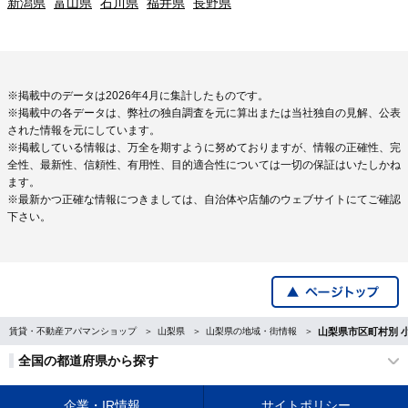
新潟県
富山県
石川県
福井県
長野県
※掲載中のデータは2026年4月に集計したものです。
※掲載中の各データは、弊社の独自調査を元に算出または当社独自の見解、公表
された情報を元にしています。
※掲載している情報は、万全を期すように努めておりますが、情報の正確性、完
全性、最新性、信頼性、有用性、目的適合性については一切の保証はいたしかね
ます。
※最新かつ正確な情報につきましては、自治体や店舗のウェブサイトにてご確認
下さい。
賃貸・不動産アパマンショップ
山梨県
山梨県の地域・街情報
山梨県市区町村別 
全国の都道府県から探す
企業・IR情報
サイトポリシー