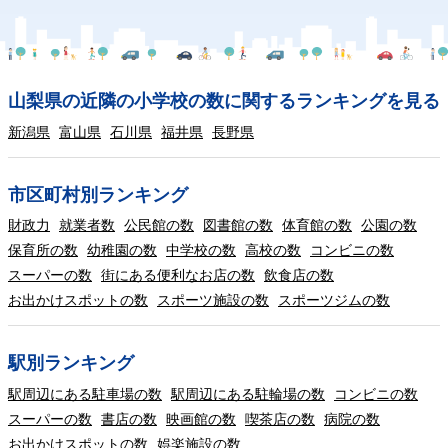
山梨県の近隣の小学校の数に関するランキングを見る
新潟県
富山県
石川県
福井県
長野県
市区町村別ランキング
財政力
就業者数
公民館の数
図書館の数
体育館の数
公園の数
保育所の数
幼稚園の数
中学校の数
高校の数
コンビニの数
スーパーの数
街にある便利なお店の数
飲食店の数
お出かけスポットの数
スポーツ施設の数
スポーツジムの数
駅別ランキング
駅周辺にある駐車場の数
駅周辺にある駐輪場の数
コンビニの数
スーパーの数
書店の数
映画館の数
喫茶店の数
病院の数
お出かけスポットの数
娯楽施設の数