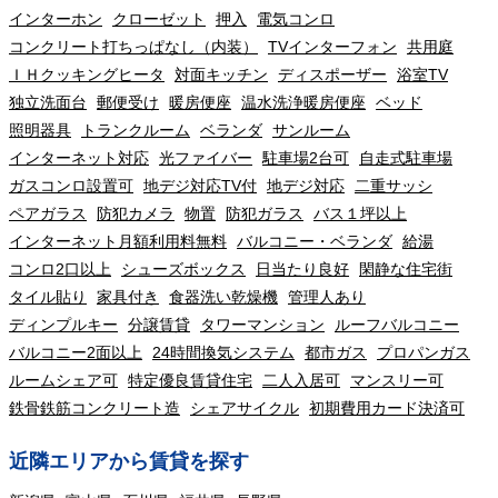
インターホン
クローゼット
押入
電気コンロ
コンクリート打ちっぱなし（内装）
TVインターフォン
共用庭
ＩＨクッキングヒータ
対面キッチン
ディスポーザー
浴室TV
独立洗面台
郵便受け
暖房便座
温水洗浄暖房便座
ベッド
照明器具
トランクルーム
ベランダ
サンルーム
インターネット対応
光ファイバー
駐車場2台可
自走式駐車場
ガスコンロ設置可
地デジ対応TV付
地デジ対応
二重サッシ
ペアガラス
防犯カメラ
物置
防犯ガラス
バス１坪以上
インターネット月額利用料無料
バルコニー・ベランダ
給湯
コンロ2口以上
シューズボックス
日当たり良好
閑静な住宅街
タイル貼り
家具付き
食器洗い乾燥機
管理人あり
ディンプルキー
分譲賃貸
タワーマンション
ルーフバルコニー
バルコニー2面以上
24時間換気システム
都市ガス
プロパンガス
ルームシェア可
特定優良賃貸住宅
二人入居可
マンスリー可
鉄骨鉄筋コンクリート造
シェアサイクル
初期費用カード決済可
近隣エリアから賃貸を探す