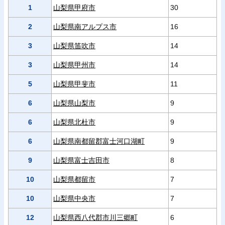
1
山梨県甲府市
30
2
山梨県南アルプス市
16
3
山梨県笛吹市
14
3
山梨県甲州市
14
5
山梨県甲斐市
11
6
山梨県山梨市
9
6
山梨県北杜市
9
6
山梨県南都留郡富士河口湖町
9
9
山梨県富士吉田市
8
10
山梨県都留市
7
10
山梨県中央市
7
12
山梨県西八代郡市川三郷町
6