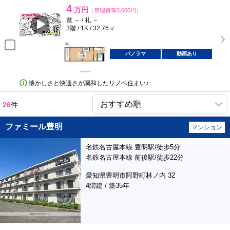
4
万円
（管理費等3,000円）
敷 － / 礼 －
3階 / 1K / 32.76㎡
パノラマ
動画あり
懐かしさと快適さが調和したリノベ住まい♪
26
件
ファミール豊明
マンション
名鉄名古屋本線 豊明駅/徒歩5分
名鉄名古屋本線 前後駅/徒歩22分
愛知県豊明市阿野町林ノ内 32
4階建 / 築35年