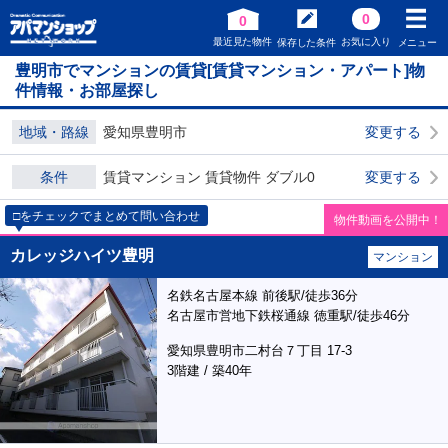
0
0
最近見た物件
お気に入り
保存した条件
メニュー
豊明市でマンションの賃貸[賃貸マンション・アパート]物
件情報・お部屋探し
地域・路線
愛知県豊明市
変更する
条件
賃貸マンション 賃貸物件 ダブル0
変更する
□をチェックでまとめて問い合わせ
物件動画を公開中！
カレッジハイツ豊明
マンション
名鉄名古屋本線 前後駅/徒歩36分
名古屋市営地下鉄桜通線 徳重駅/徒歩46分
愛知県豊明市二村台７丁目 17-3
3階建 / 築40年