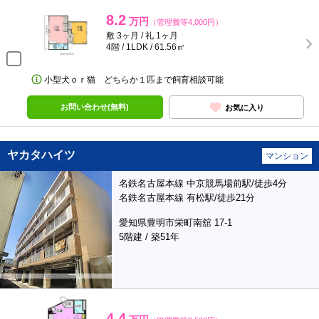
8.2
万円
（管理費等4,000円）
敷 3ヶ月 / 礼 1ヶ月
4階 / 1LDK / 61.56㎡
小型犬ｏｒ猫 どちらか１匹まで飼育相談可能
お問い合わせ(無料)
お気に入り
ヤカタハイツ
マンション
名鉄名古屋本線 中京競馬場前駅/徒歩4分
名鉄名古屋本線 有松駅/徒歩21分
愛知県豊明市栄町南舘 17-1
5階建 / 築51年
4.4