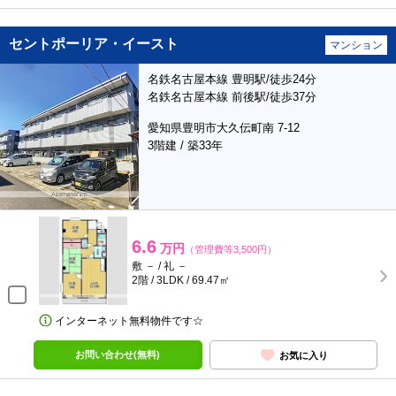
セントポーリア・イースト
マンション
名鉄名古屋本線 豊明駅/徒歩24分
名鉄名古屋本線 前後駅/徒歩37分
愛知県豊明市大久伝町南 7-12
3階建 / 築33年
6.6
万円
（管理費等3,500円）
敷 － / 礼 －
2階 / 3LDK / 69.47㎡
インターネット無料物件です☆
お問い合わせ(無料)
お気に入り