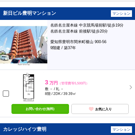
新日ビル豊明マンション
マンション
名鉄名古屋本線 中京競馬場前駅/徒歩19分
名鉄名古屋本線 前後駅/徒歩20分
愛知県豊明市間米町榎山 900-56
9階建 / 築37年
3
万円
（管理費等5,500円）
敷 － / 礼 －
8階 / 2DK / 39.39㎡
お問い合わせ(無料)
お気に入り
カレッジハイツ豊明
マンション