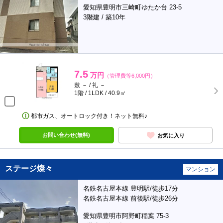
愛知県豊明市三崎町ゆたか台 23-5
3階建 / 築10年
7.5
万円
（管理費等6,000円）
敷 － / 礼 －
1階 / 1LDK / 40.9㎡
都市ガス、オートロック付き！ネット無料♪
お問い合わせ(無料)
お気に入り
ステージ燦々
マンション
名鉄名古屋本線 豊明駅/徒歩17分
名鉄名古屋本線 前後駅/徒歩26分
愛知県豊明市阿野町稲葉 75-3