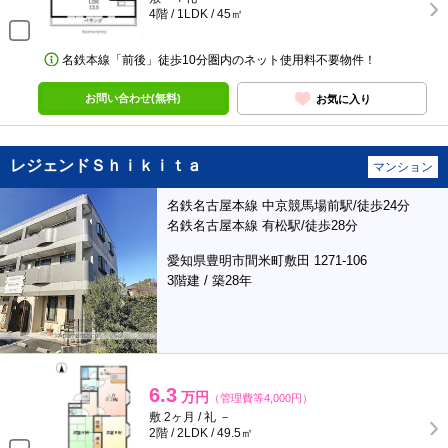
4階 / 1LDK / 45㎡
名鉄本線「前後」徒歩10分圏内のネット使用料不要物件！
お問い合わせ(無料)
お気に入り
レジェンドＳｈｉｋｉｔａ
マンション
名鉄名古屋本線 中京競馬場前駅/徒歩24分
名鉄名古屋本線 有松駅/徒歩28分
愛知県豊明市間米町敷田 1271-106
3階建 / 築28年
6.3
万円
（管理費等4,000円）
敷 2ヶ月 / 礼 －
2階 / 2LDK / 49.5㎡