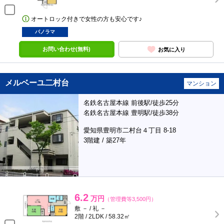
オートロック付きで女性の方も安心です♪
パノラマ
お問い合わせ(無料)
お気に入り
メルベーユ二村台
マンション
名鉄名古屋本線 前後駅/徒歩25分
名鉄名古屋本線 豊明駅/徒歩38分
愛知県豊明市二村台４丁目 8-18
3階建 / 築27年
6.2
万円
（管理費等3,500円）
敷 － / 礼 －
2階 / 2LDK / 58.32㎡