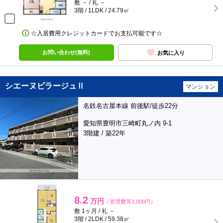
敷 － / 礼 －
3階 / 1LDK / 24.79㎡
☆入居費用クレジットカードでお支払可能です☆
お問い合わせ(無料)
お気に入り
シエーヌビラージュⅡ
マンション
名鉄名古屋本線 前後駅/徒歩22分
愛知県豊明市三崎町丸ノ内 9-1
3階建 / 築22年
8.2
万円
（管理費等3,000円）
敷 1ヶ月 / 礼 －
3階 / 2LDK / 59.38㎡