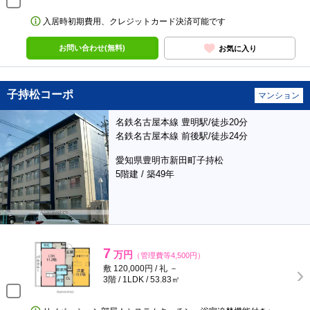
入居時初期費用、クレジットカード決済可能です
お問い合わせ(無料)
お気に入り
子持松コーポ
マンション
名鉄名古屋本線 豊明駅/徒歩20分
名鉄名古屋本線 前後駅/徒歩24分
愛知県豊明市新田町子持松
5階建 / 築49年
7
万円
（管理費等4,500円）
敷 120,000円 / 礼 －
3階 / 1LDK / 53.83㎡