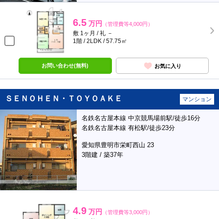
6.5
万円
（管理費等4,000円）
敷 1ヶ月 / 礼 －
1階 / 2LDK / 57.75㎡
お問い合わせ(無料)
お気に入り
ＳＥＮＯＨＥＮ・ＴＯＹＯＡＫＥ
マンション
名鉄名古屋本線 中京競馬場前駅/徒歩16分
名鉄名古屋本線 有松駅/徒歩23分
愛知県豊明市栄町西山 23
3階建 / 築37年
4.9
万円
（管理費等3,000円）