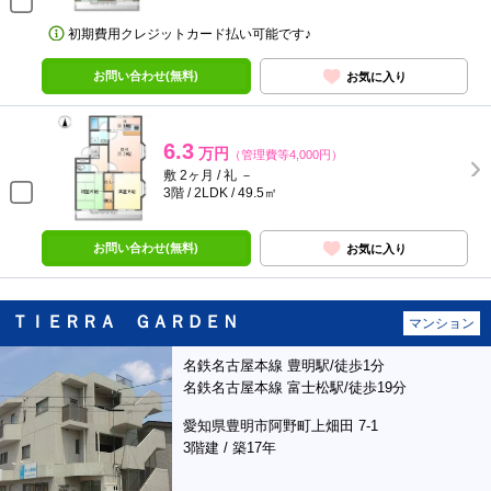
初期費用クレジットカード払い可能です♪
お問い合わせ(無料)
お気に入り
6.3
万円
（管理費等4,000円）
敷 2ヶ月 / 礼 －
3階 / 2LDK / 49.5㎡
お問い合わせ(無料)
お気に入り
ＴＩＥＲＲＡ ＧＡＲＤＥＮ
マンション
名鉄名古屋本線 豊明駅/徒歩1分
名鉄名古屋本線 富士松駅/徒歩19分
愛知県豊明市阿野町上畑田 7-1
3階建 / 築17年