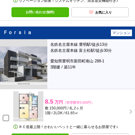
リノベーション部屋！システムキッチン、浴室追焚機能付き♪
お問い合わせ(無料)
お気に入り
Ｆｏｒｓｉａ
マンション
名鉄名古屋本線 豊明駅/徒歩13分
名鉄名古屋本線 富士松駅/徒歩30分
愛知県豊明市新田町南山 288-1
3階建 / 築11年
8.5
万円
（管理費等5,000円）
敷 150,000円 / 礼 2ヶ月
1階 / 2LDK / 61.65㎡
ＲＣ造最上階！かわいいペットと一緒に暮らせるお部屋です♪