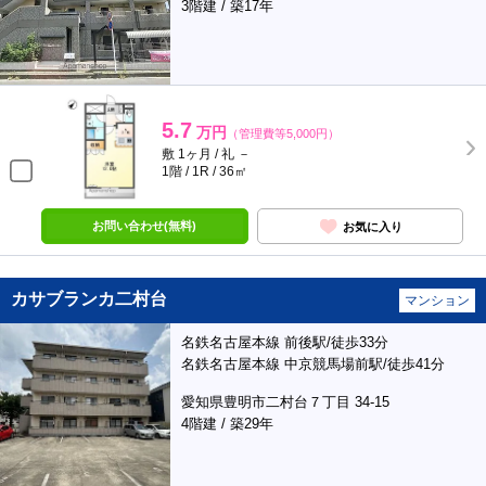
3階建 / 築17年
5.7
万円
（管理費等5,000円）
敷 1ヶ月 / 礼 －
1階 / 1R / 36㎡
お問い合わせ(無料)
お気に入り
カサブランカ二村台
マンション
名鉄名古屋本線 前後駅/徒歩33分
名鉄名古屋本線 中京競馬場前駅/徒歩41分
愛知県豊明市二村台７丁目 34-15
4階建 / 築29年