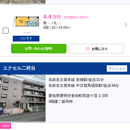
4.4
万円
（管理費等3,000円）
敷 － / 礼 －
4階 / 1K / 24.09㎡
パノラマ
お問い合わせ(無料)
お気に入り
エクセル二村台
マンション
名鉄名古屋本線 前後駅/徒歩31分
名鉄名古屋本線 中京競馬場前駅/徒歩34分
愛知県豊明市沓掛町田楽ケ窪 1-100
4階建 / 築30年
NEW