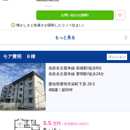
お問い合わせ(無料)
懐かしさと快適さが調和したリノベ住まい♪
もっと見る
モア豊明 Ｂ棟
マンション
名鉄名古屋本線 前後駅/徒歩8分
名鉄名古屋本線 豊明駅/徒歩24分
愛知県豊明市栄町下原 29-3
4階建 / 築50年
5.5
万円
（管理費等5,000円）
敷 － / 礼 －