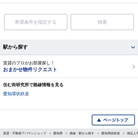
希望条件を指定する
検索
駅から探す
賃貸のプロがお部屋探し！
おまかせ物件リクエスト
住む街研究所で路線情報を見る
愛知環状鉄道
賃貸・不動産アパマンショップ
愛知県
路線・駅から探す
愛知環状鉄道
保証人