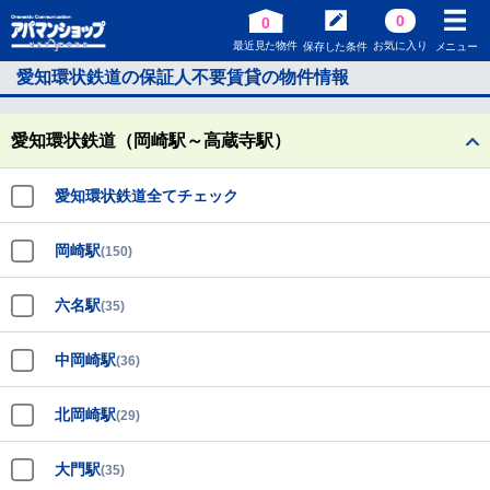
0
0
最近見た物件
お気に入り
保存した条件
メニュー
愛知環状鉄道の保証人不要賃貸の物件情報
愛知環状鉄道（岡崎駅～高蔵寺駅）
愛知環状鉄道全てチェック
岡崎駅
(150)
六名駅
(35)
中岡崎駅
(36)
北岡崎駅
(29)
大門駅
(35)