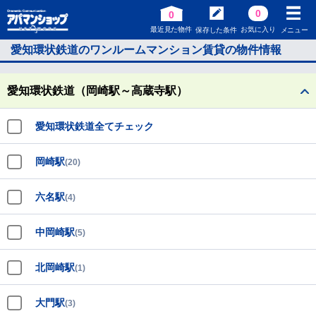
0
0
最近見た物件
お気に入り
保存した条件
メニュー
愛知環状鉄道のワンルームマンション賃貸の物件情報
愛知環状鉄道（岡崎駅～高蔵寺駅）
愛知環状鉄道全てチェック
岡崎駅
(20)
六名駅
(4)
中岡崎駅
(5)
北岡崎駅
(1)
大門駅
(3)