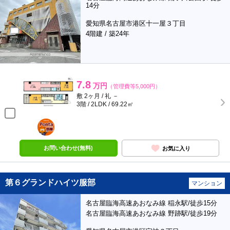
14分
愛知県名古屋市港区十一屋３丁目
4階建 / 築24年
7.8
万円
（管理費等5,000円）
敷 2ヶ月 / 礼 －
3階 / 2LDK / 69.22㎡
ポンタ
部屋
お問い合わせ(無料)
お気に入り
第６グランドハイツ服部
マンション
名古屋臨海高速あおなみ線 稲永駅/徒歩15分
名古屋臨海高速あおなみ線 野跡駅/徒歩19分