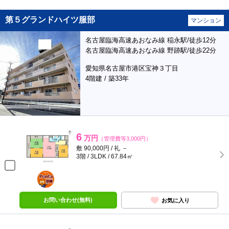
第５グランドハイツ服部
マンション
名古屋臨海高速あおなみ線 稲永駅/徒歩12分
名古屋臨海高速あおなみ線 野跡駅/徒歩22分
愛知県名古屋市港区宝神３丁目
4階建 / 築33年
6
万円
（管理費等3,000円）
敷 90,000円 / 礼 －
3階 / 3LDK / 67.84㎡
ポンタ
部屋
お問い合わせ(無料)
お気に入り