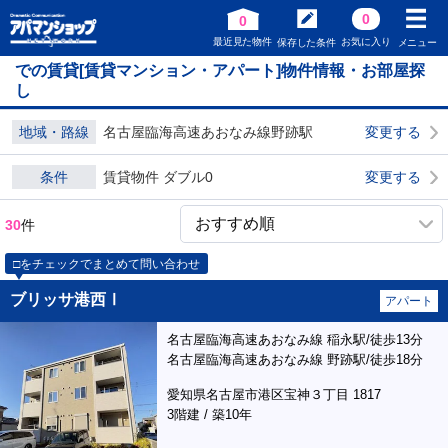
0
0
最近見た物件
お気に入り
保存した条件
メニュー
での賃貸[賃貸マンション・アパート]物件情報・お部屋探
し
地域・路線
名古屋臨海高速あおなみ線野跡駅
変更する
条件
賃貸物件 ダブル0
変更する
30
件
□をチェックでまとめて問い合わせ
ブリッサ港西Ⅰ
アパート
名古屋臨海高速あおなみ線 稲永駅/徒歩13分
名古屋臨海高速あおなみ線 野跡駅/徒歩18分
愛知県名古屋市港区宝神３丁目 1817
3階建 / 築10年