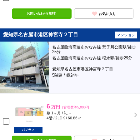
お問い合わせ(無料)
お気に入り
愛知県名古屋市港区神宮寺２丁目
マンション
名古屋臨海高速あおなみ線 荒子川公園駅/徒歩
25分
名古屋臨海高速あおなみ線 稲永駅/徒歩29分
愛知県名古屋市港区神宮寺２丁目
5階建 / 築24年
6
万円
（管理費等5,000円）
敷 1ヶ月 / 礼 －
4階 / 2LDK / 60.86㎡
パノラマ