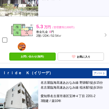
5.3
万円
（管理費等2,000円）
敷金礼金 :
0
円
2階 / 2DK / 52.54㎡
ポンタ
部屋
お問い合わせ(無料)
お気に入り
Ｉｒｉｄｅ Ｋ（イリーデ）
アパート
名古屋臨海高速あおなみ線 野跡駅/徒歩15分
名古屋臨海高速あおなみ線 稲永駅/徒歩16分
愛知県名古屋市港区宝神４丁目 2201-2
3階建 / 築10年