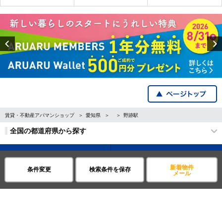
Previous
賃貸・不動産アパマンショップ
愛知県
野跡駅
全国の都道府県から探す
企業・IR情報
サイトポリシー
新着物件
条件変更
検索条件を保存
メール
プライバシーポリシー
運営会社について
©APAMAN Co.,Ltd.