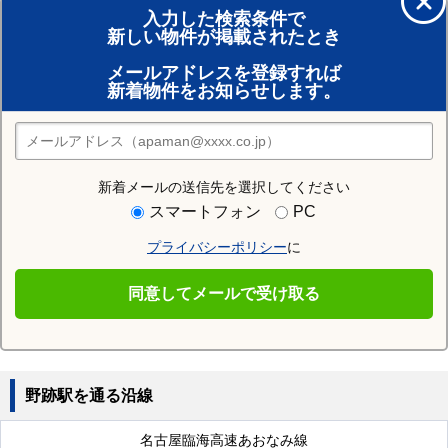
アパマンショップの店舗に相談する
入力した検索条件で
新しい物件が掲載されたとき
賃貸のプロがお部屋探し！
メールアドレスを登録すれば
おまかせ物件リクエスト
新着物件をお知らせします。
住みたい街の店舗を探す
店舗検索
新着メールの送信先を選択してください
近隣の駅
スマートフォン
PC
名古屋港駅
築地口駅
東海通駅
プライバシーポリシー
に
稲永駅
荒子川公園駅
金城ふ頭駅
同意してメールで受け取る
港北駅
港区役所駅
東名古屋港駅
野跡駅を通る沿線
名古屋臨海高速あおなみ線