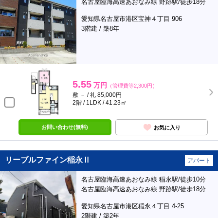
名古屋臨海高速あおなみ線 野跡駅/徒歩18分
愛知県名古屋市港区宝神４丁目 906
3階建 / 築8年
5.55
万円
（管理費等2,300円）
敷 － / 礼 85,000円
2階 / 1LDK / 41.23㎡
お問い合わせ(無料)
お気に入り
リーブルファイン稲永Ⅱ
アパート
名古屋臨海高速あおなみ線 稲永駅/徒歩10分
名古屋臨海高速あおなみ線 野跡駅/徒歩18分
愛知県名古屋市港区稲永４丁目 4-25
2階建 / 築2年