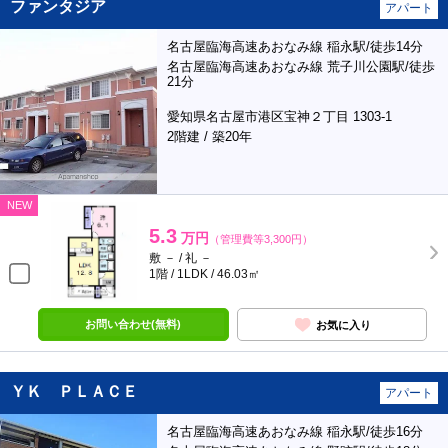
ファンタジア
アパート
名古屋臨海高速あおなみ線 稲永駅/徒歩14分
名古屋臨海高速あおなみ線 荒子川公園駅/徒歩
21分
愛知県名古屋市港区宝神２丁目 1303-1
2階建 / 築20年
NEW
5.3
万円
（管理費等3,300円）
敷 － / 礼 －
1階 / 1LDK / 46.03㎡
お問い合わせ(無料)
お気に入り
ＹＫ ＰＬＡＣＥ
アパート
名古屋臨海高速あおなみ線 稲永駅/徒歩16分