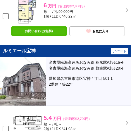
6
万円
（管理費等2,900円）
敷 － / 礼 90,000円
1階 / 1LDK / 46.22㎡
お問い合わせ(無料)
お気に入り
ルミエール宝神
アパート
名古屋臨海高速あおなみ線 稲永駅/徒歩16分
名古屋臨海高速あおなみ線 野跡駅/徒歩20分
愛知県名古屋市港区宝神４丁目 501-1
2階建 / 築22年
5.4
万円
（管理費等2,700円）
敷 － / 礼 －
2階 / 1LDK / 41.98㎡