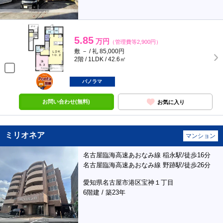
5.85
万円
（管理費等2,900円）
敷 － / 礼 85,000円
2階 / 1LDK / 42.6㎡
ポンタ
部屋
パノラマ
お問い合わせ(無料)
お気に入り
ミリオネア
マンション
名古屋臨海高速あおなみ線 稲永駅/徒歩16分
名古屋臨海高速あおなみ線 野跡駅/徒歩26分
愛知県名古屋市港区宝神１丁目
6階建 / 築23年