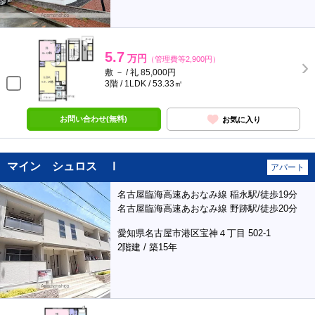
5.7
万円
（管理費等2,900円）
敷 － / 礼 85,000円
3階 / 1LDK / 53.33㎡
お問い合わせ(無料)
お気に入り
マイン シュロス Ⅰ
アパート
名古屋臨海高速あおなみ線 稲永駅/徒歩19分
名古屋臨海高速あおなみ線 野跡駅/徒歩20分
愛知県名古屋市港区宝神４丁目 502-1
2階建 / 築15年