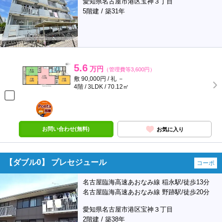
愛知県名古屋市港区宝神３丁目
5階建 / 築31年
5.6
万円
（管理費等3,600円）
敷 90,000円 / 礼 －
4階 / 3LDK / 70.12㎡
ポンタ
部屋
お問い合わせ(無料)
お気に入り
【ダブル0】 プレセジュール
コーポ
名古屋臨海高速あおなみ線 稲永駅/徒歩13分
名古屋臨海高速あおなみ線 野跡駅/徒歩20分
愛知県名古屋市港区宝神３丁目
2階建 / 築38年