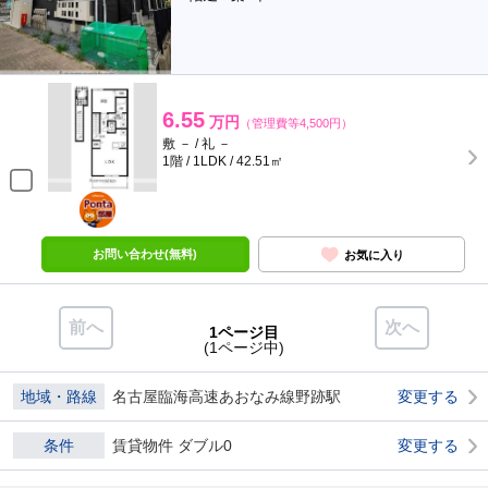
6.55
万円
（管理費等4,500円）
敷 － / 礼 －
1階 / 1LDK / 42.51㎡
ポンタ
部屋
お問い合わせ(無料)
お気に入り
前へ
次へ
1ページ目
(1ページ中)
地域・路線
名古屋臨海高速あおなみ線野跡駅
変更する
条件
賃貸物件 ダブル0
変更する