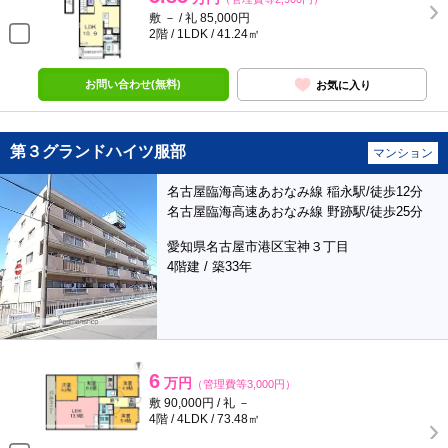
敷 － / 礼 85,000円
2階 / 1LDK / 41.24㎡
お問い合わせ(無料)
お気に入り
第３グランドハイツ服部
マンション
名古屋臨海高速あおなみ線 稲永駅/徒歩12分
名古屋臨海高速あおなみ線 野跡駅/徒歩25分
愛知県名古屋市港区宝神３丁目
4階建 / 築33年
6
万円
（管理費等3,000円）
敷 90,000円 / 礼 －
4階 / 4LDK / 73.48㎡