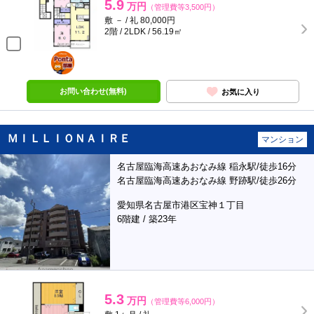
5.9
万円
（管理費等3,500円）
敷 － / 礼 80,000円
2階 / 2LDK / 56.19㎡
ポンタ
部屋
お問い合わせ(無料)
お気に入り
ＭＩＬＬＩＯＮＡＩＲＥ
マンション
名古屋臨海高速あおなみ線 稲永駅/徒歩16分
名古屋臨海高速あおなみ線 野跡駅/徒歩26分
愛知県名古屋市港区宝神１丁目
6階建 / 築23年
5.3
万円
（管理費等6,000円）