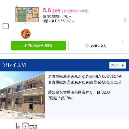
5.6
万円
（管理費等3,000円）
敷 90,000円 / 礼 －
3階 / 3LDK / 58.88㎡
ポンタ
部屋
お問い合わせ(無料)
お気に入り
ソレイユⅥ
アパート
名古屋臨海高速あおなみ線 稲永駅/徒歩17分
名古屋臨海高速あおなみ線 野跡駅/徒歩21分
愛知県名古屋市港区宝神５丁目 3208
2階建 / 築18年