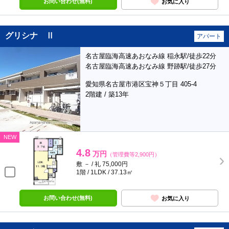
お問い合わせ(無料)
お気に入り
グリシナ Ⅱ
アパート
名古屋臨海高速あおなみ線 稲永駅/徒歩22分
名古屋臨海高速あおなみ線 野跡駅/徒歩27分
愛知県名古屋市港区宝神５丁目 405-4
2階建 / 築13年
NEW
4.8
万円
（管理費等2,900円）
敷 － / 礼 75,000円
1階 / 1LDK / 37.13㎡
お問い合わせ(無料)
お気に入り