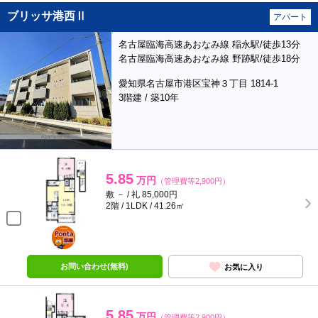
ブリッサ港西Ⅱ
アパート
名古屋臨海高速あおなみ線 稲永駅/徒歩13分
名古屋臨海高速あおなみ線 野跡駅/徒歩18分
愛知県名古屋市港区宝神３丁目 1814-1
3階建 / 築10年
5.85
万円
（管理費等2,900円）
敷 － / 礼 85,000円
2階 / 1LDK / 41.26㎡
ポンタ
部屋
お問い合わせ(無料)
お気に入り
5.85
万円
（管理費等2,900円）