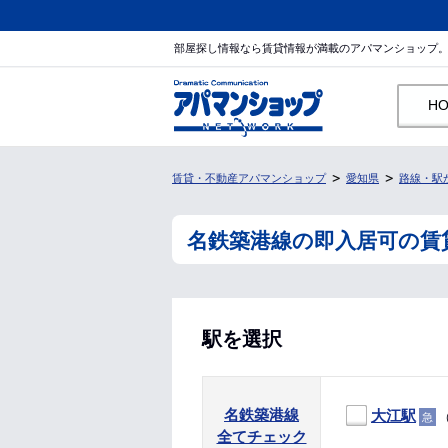
部屋探し情報なら賃貸情報が満載のアパマンショップ
H
賃貸・不動産アパマンショップ
愛知県
路線・駅
名鉄築港線の即入居可の賃
駅を選択
名鉄築港線
大江駅
（
急
全てチェック