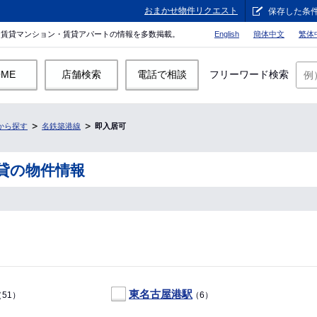
おまかせ物件リクエスト
保存した条
。賃貸マンション・賃貸アパートの情報を多数掲載。
English
簡体中文
繁体
OME
店舗検索
電話で相談
フリーワード検索
から探す
名鉄築港線
即入居可
貸の物件情報
東名古屋港駅
51）
（6）