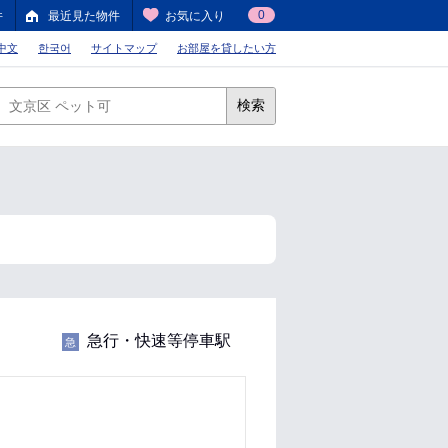
0
件
最近見た物件
お気に入り
中文
한국어
サイトマップ
お部屋を貸したい方
検索
急行・快速等停車駅
急