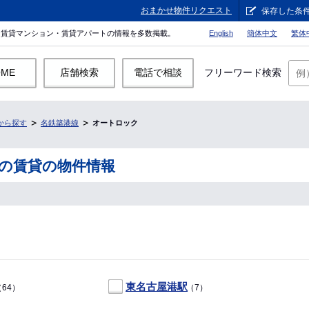
おまかせ物件リクエスト
保存した条
。賃貸マンション・賃貸アパートの情報を多数掲載。
English
簡体中文
繁体
OME
店舗検索
電話で相談
フリーワード検索
から探す
名鉄築港線
オートロック
の賃貸の物件情報
東名古屋港駅
64）
（7）