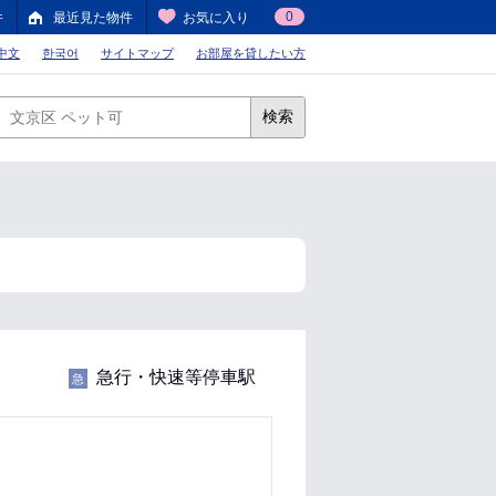
0
件
最近見た物件
お気に入り
中文
한국어
サイトマップ
お部屋を貸したい方
検索
急行・快速等停車駅
急