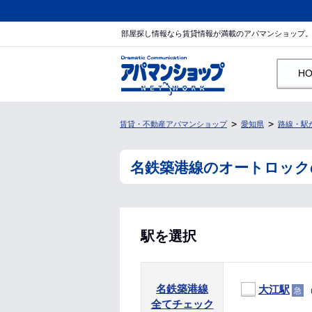
部屋探し情報なら賃貸情報が満載のアパマンショップ
H
賃貸・不動産アパマンショップ
愛知県
路線・駅
名鉄築港線のオートロック
駅を選択
名鉄築港線
大江駅
（
急
全てチェック