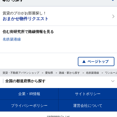
賃貸のプロがお部屋探し！
おまかせ物件リクエスト
住む街研究所で路線情報を見る
名鉄築港線
賃貸・不動産アパマンショップ
愛知県
路線・駅から探す
名鉄築港線
ワンルー
全国の都道府県から探す
企業・IR情報
サイトポリシー
プライバシーポリシー
運営会社について
©APAMAN Co.,Ltd.