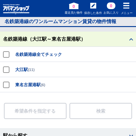
0
0
最近見た物件
お気に入り
保存した条件
メニュー
名鉄築港線のワンルームマンション賃貸の物件情報
名鉄築港線（大江駅～東名古屋港駅）
名鉄築港線全てチェック
大江駅
(11)
東名古屋港駅
(6)
希望条件を指定する
検索
駅から探す