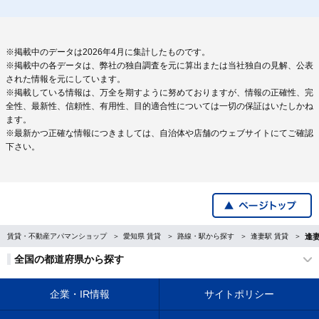
※掲載中のデータは2026年4月に集計したものです。
※掲載中の各データは、弊社の独自調査を元に算出または当社独自の見解、公表
された情報を元にしています。
※掲載している情報は、万全を期すように努めておりますが、情報の正確性、完
全性、最新性、信頼性、有用性、目的適合性については一切の保証はいたしかね
ます。
※最新かつ正確な情報につきましては、自治体や店舗のウェブサイトにてご確認
下さい。
賃貸・不動産アパマンショップ
愛知県 賃貸
路線・駅から探す
逢妻駅 賃貸
逢
全国の都道府県から探す
企業・IR情報
サイトポリシー