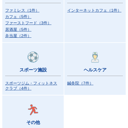
ファミレス
（
1
件
）
インターネットカフェ
（
1
件
）
カフェ
（
5
件
）
ファーストフード
（
3
件
）
居酒屋
（
5
件
）
弁当屋
（
2
件
）
スポーツ施設
ヘルスケア
スポーツジム・フィットネス
鍼灸院
（
7
件
）
クラブ
（
4
件
）
その他