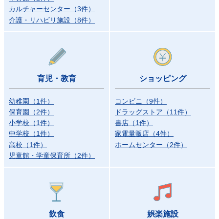
カルチャーセンター
（
3
件
）
介護・リハビリ施設
（
8
件
）
育児・教育
ショッピング
幼稚園
（
1
件
）
コンビニ
（
9
件
）
保育園
（
2
件
）
ドラッグストア
（
11
件
）
小学校
（
1
件
）
書店
（
1
件
）
中学校
（
1
件
）
家電量販店
（
4
件
）
高校
（
1
件
）
ホームセンター
（
2
件
）
児童館・学童保育所
（
2
件
）
飲食
娯楽施設