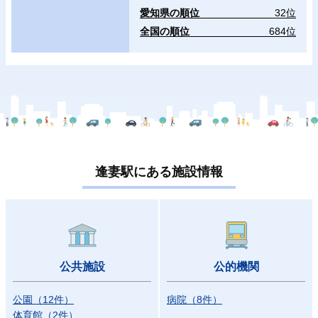
愛知県の順位
32位
全国の順位
684位
逢妻駅にある施設情報
公共施設
公的機関
公園
（
12
件
）
病院
（
8
件
）
体育館
（
2
件
）