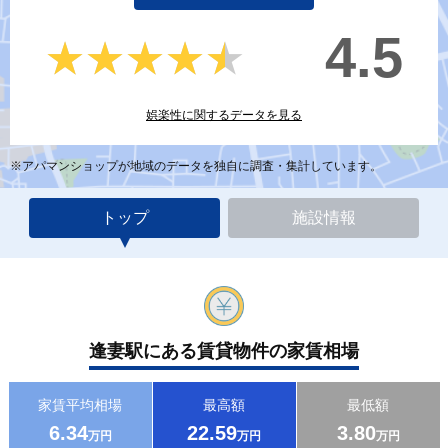
4.5
★★★★★
★★★★★
娯楽性に関するデータを見る
※アパマンショップが地域のデータを独自に調査・集計しています。
トップ
施設情報
逢妻駅にある賃貸物件の家賃相場
家賃平均相場
最高額
最低額
6.34
22.59
3.80
万円
万円
万円