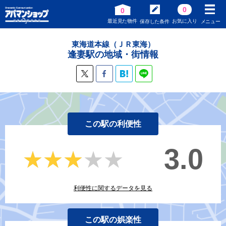
0
0
最近見た物件
お気に入り
保存した条件
メニュー
東海道本線（ＪＲ東海）
逢妻駅の地域・街情報
この駅の利便性
3.0
★★★★★
★★★★★
利便性に関するデータを見る
この駅の娯楽性