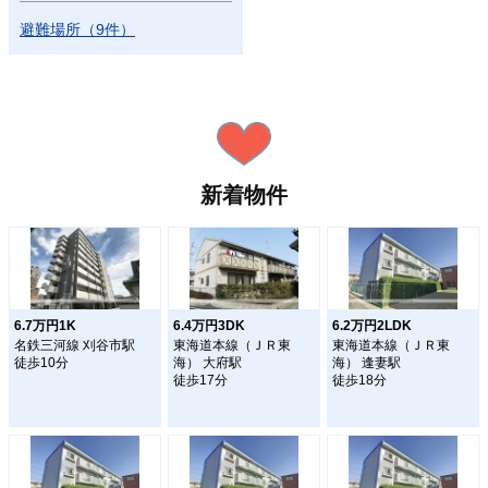
避難場所
（
9
件
）
新着物件
6.7万円1K
6.4万円3DK
6.2万円2LDK
名鉄三河線 刈谷市駅
東海道本線（ＪＲ東
東海道本線（ＪＲ東
徒歩10分
海） 大府駅
海） 逢妻駅
徒歩17分
徒歩18分